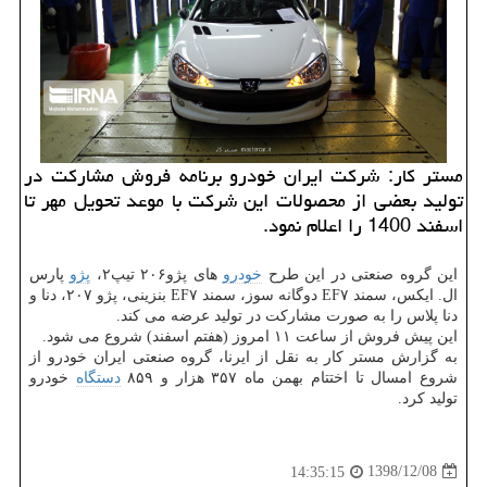
مستر كار: شركت ایران خودرو برنامه فروش مشاركت در
تولید بعضی از محصولات این شركت با موعد تحویل مهر تا
اسفند 1400 را اعلام نمود.
این گروه صنعتی در این طرح
خودرو
های پژو۲۰۶ تیپ۲،
پژو
پارس
ال. ایكس، سمند EF۷ دوگانه سوز، سمند EF۷ بنزینی، پژو ۲۰۷، دنا و
دنا پلاس را به صورت مشاركت در تولید عرضه می كند.
این پیش فروش از ساعت ۱۱ امروز (هفتم اسفند) شروع می شود.
به گزارش مستر كار به نقل از ایرنا، گروه صنعتی ایران خودرو از
شروع امسال تا اختتام بهمن ماه ۳۵۷ هزار و ۸۵۹
دستگاه
خودرو
تولید كرد.
1398/12/08
14:35:15