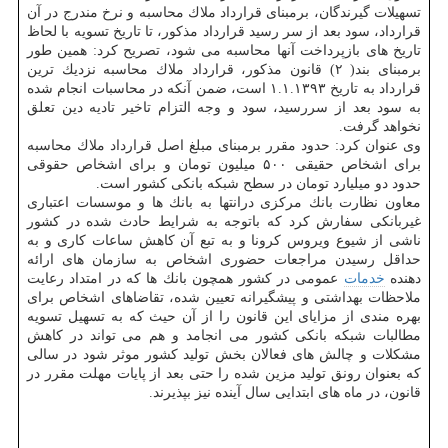
تسهیلات گیرندگان، برمبنای قرارداد ملاك محاسبه و نرخ مندرج در آن
قرارداد، سود بعد از سر رسید قرارداد مذكور، تا تاریخ تسویه با لحاظ
تاریخ های بازپرداخت آنها محاسبه می شود، تصریح كرد: همین طور
برمبنای بند( ۲) قانون مذكور، قرارداد ملاك محاسبه نزدیك ترین
قرارداد به تاریخ ۱.۱.۱۳۹۳ است، ضمن آنكه در محاسبات انجام شده
به سود بعد از سررسید، سود و وجه التزام تاخیر تادیه دین تعلق
نخواهد گرفت.
وی عنوان كرد: حدود مقرر برمبنای مبلغ اصل قرارداد ملاك محاسبه
برای اشخاص حقیقی ۵۰۰ میلیون تومان و برای اشخاص حقوقی
حدود دو میلیارد تومان در سطح شبكه بانكی كشور است.
معاون نظارت بانك مركزی درانتها به بانك ها و موسسات اعتباری
غیربانكی سفارش كرد كه باتوجه به شرایط حادث شده در كشور
ناشی از شیوع ویروس كرونا و به تبع آن كاهش ساعات كاری و به
حداقل رسیدن مراجعات حضوری اشخاص به سازمان های ارائه
دهنده
خدمات
عمومی در كشور همچون بانك ها كه در امتداد رعایت
ملاحظات بهداشتی و پیشگیرانه تعیین شده، تقاضاهای اشخاص برای
بهره مندی از مزایای این قانون را از آن حیث كه به تسهیل تسویه
مطالبات شبكه بانكی كشور می انجامد و هم می تواند در كاهش
مشكلات و چالش های فعالان بخش تولید كشور موثر شود در سالی
كه بعنوان رونق تولید مزین شده را حتی بعد از پایات مهلت مقرر در
قانون، در ماه های ابتدایی سال آینده نیز بپذیرند.