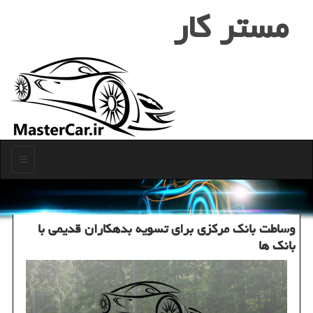
مستر كار
منو
وساطت بانك مركزی برای تسویه بدهكاران قدیمی با
بانك ها