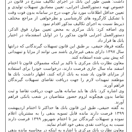
داشت: همین طور این بانك در اجرای تكالیف مندرج در قانون در
خصوص تهیه دستورالعمل اجرایی، تعیین مصادیق تسهیلات تولیدی و
تعیین حداقل اطلاعات مورد نیاز جهت درج در سامانه بدون فوت وقت
با تشكیل كارگروه های كارشناسی و نظرخواهی از مراجع مختلف
ذیربط نسبت به اجرای تكالیف مذكور اقدام نمود.
وی اضافه كرد: بانك مركزی به محض تعیین موارد فوق الذكر،
دستورالعمل اجرایی قانون مذكور را در اوایل اسفندماه در اختیار
بانك ها قرار داد.
بگفته فرهاد حنیفی، بر طبق این قانون تسهیلات گیرندگانی كه درانتها
سال ۱۳۹۷ دارای بدهی غیرجاری باشند می توانند از مزایا و تمهیداتی
كه پیش بینی شده استفاده كنند.
معاون نظارت بانك مركزی با تاكید بر اینكه مشمولان قانون تا اختتام
اسفند ماه سال جاری فرصت دارند، درخواست خودرا برای استفاده
از مزایای قانون یاد شده به بانك ارائه كنند، اظهار داشت: بانك ها
موظفند تمهیدات لازم را جهت دریافت تقاضای تسهیلات گیرندگان
فراهم آورند.
وی اشاره كرد: بانك ها باید سامانه هایی جهت دریافت تقاضا و ثبت
تقاضا بدون هیچگونه لزوم حضور متقاضیان در شعب بانكی فراهم
آورند.
به گفته حنیفی، طبق این قانون بانك ها حداكثر تا اختتام اردیبهشت
۱۳۹۹ فرصت دارند مانده قابل تسویه بدهی را به مشتریان اعلام
نموده و تسهیلات گیرندگان نیز تا اختتام شهریور ۱۳۹۹ فرصت دارند
نسبت به پرداخت نقدی بدهی خود اقدام نمایند.
معاون نظارت بانك مركزی با اشاره به اینكه در محاسبه مانده بدهی