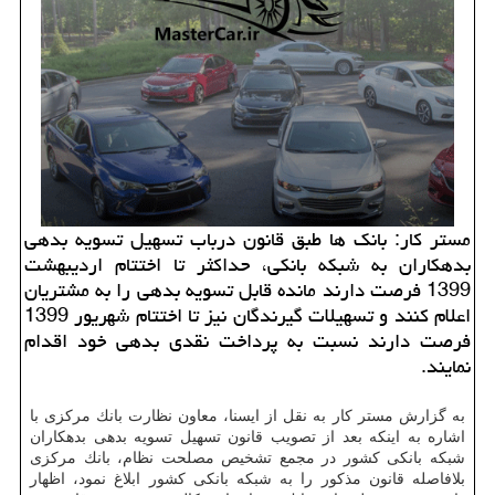
مستر كار: بانك ها طبق قانون درباب تسهیل تسویه بدهی
بدهكاران به شبكه بانكی، حداكثر تا اختتام اردیبهشت
1399 فرصت دارند مانده قابل تسویه بدهی را به مشتریان
اعلام كنند و تسهیلات گیرندگان نیز تا اختتام شهریور 1399
فرصت دارند نسبت به پرداخت نقدی بدهی خود اقدام
نمایند.
به گزارش مستر كار به نقل از ایسنا، معاون نظارت بانك مركزی با
اشاره به اینكه بعد از تصویب قانون تسهیل تسویه بدهی بدهكاران
شبكه بانكی كشور در مجمع تشخیص مصلحت نظام، بانك مركزی
بلافاصله قانون مذكور را به شبكه بانكی كشور ابلاغ نمود، اظهار