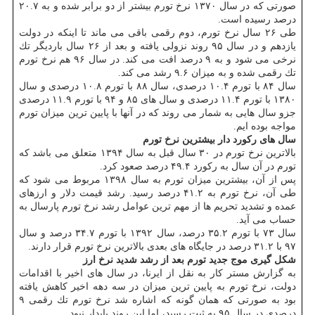
صورتی كه در سال ۱۳۷۰ نرخ تورم بیشتر از دو برابر شده و به ۲۰.۷
درصد رسیده است.
طی ۲۶ سال نرخ تورم، دوم رقمی باقی می ماند تا اینكه در دولت
یازدهم و در سال ۹۵ روند نزولی یافته و بعد از ۲۶ سال باردیگر تك
نرخی می شود و به ۹ درصد افت می كند. در سال ۹۶ هم نرخ تورم
تك رقمی شده و به میزان ۹.۶ رشد می كند.
سال ۸۴ با تورم ۱۰.۴ درصدی، سال ۸۸ با تورم ۱۰.۸ درصدی و سال
۱۳۸۰ با تورم ۱۱.۴ درصدی و سال های ۸۵ و ۹۴ با تورم ۱۱.۹ درصدی
جزو سال هایی به شمار می روند كه در آنها با پایین ترین میزان تورم
مواجه بوده ایم.
سال های ركورد دار بیشترین نرخ تورم
بالاترین نرخ تورم در ۳۰ سال قبل به سال ۱۳۹۴ متعلق می باشد كه
تورم در آن سال به ركورد ۴۹.۴ درصد صعود كرد.
پس از آن، بیشترین میزان تورم به سال ۱۳۹۸ مربوط می شود كه
طی آن، نرخ تورم به ۴۱.۲ درصد رسید. رشد قیمت دلار و ارزهای
عمده و تشدید تحریم ها از مهم ترین عوامل رشد نرخ تورم پارسال به
حساب می آید.
سال ۷۳ با تورم ۳۵.۲ درصد، سال ۱۳۹۲ با تورم ۳۴.۷ درصد و سال
۹۷ با ۳۱.۲ درصد در جایگاه های بعدی بالاترین نرخ تورم قرار دارند.
شكل گیری موج جدید تورم بعد از رشد شدید نرخ ارز
به گزارش مستر كار به نقل از ایرنا، در سال های اخیر با اقدامات
دولت، نرخ تورم به پایین ترین میزان در سه دهه اخیر كاهش یافته
بود به صورتی كه همان گونه كه اشاره شد نرخ تورم تك رقمی ۹
درصدی در سال ۹۵ به ثبت رسید، اما این روند پایدار نبود.