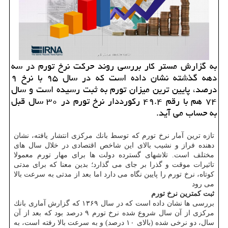
به گزارش مستر كار بررسی روند حركت نرخ تورم در سه
دهه گذشته نشان داده است كه در سال ۹۵ با نرخ ۹
درصد، پایین ترین میزان تورم به ثبت رسیده است و سال
۷۴ هم با رقم ۴۹.۴ ركورددار نرخ تورم در ۳۰ سال قبل
به حساب می آید.
تازه ترین آمار نرخ تورم كه توسط بانك مركزی انتشار یافته، نشان
دهنده فراز و نشیب بالای این شاخص اقتصادی در خلال سال های
مختلف است. تلاشهای گسترده دولت ها برای مهار تورم معمولا
تاثیرات موقت و گذرا بر جای می گذارد؛ بدین معنا كه برای مدتی
كوتاه، نرخ تورم را پایین نگاه می دارد اما بعد از مدتی به سرعت بالا
می رود
ثبت كمترین نرخ تورم
بررسی ها نشان داده است كه در سال ۱۳۶۹ كه گزارش آماری بانك
مركزی از آن سال شروع شده نرخ تورم ۹ درصد بود كه بعد از آن
سال، دو نرخی شده (بالای ۱۰ درصد) و به سرعت بالا رفته است، به