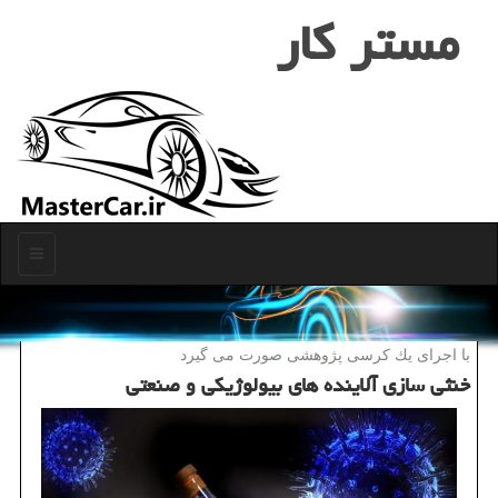
مستر كار
منو
با اجرای یك كرسی پژوهشی صورت می گیرد
خنثی سازی آلاینده های بیولوژیكی و صنعتی