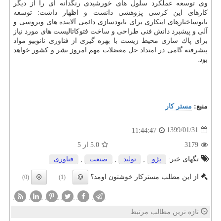
وی توسعه عملكرد سلول های خورشیدی رنگدانه ای را از دیگر
كارهای این كرسی پژوهشی دانست و اظهار داشت: توسعه
نانوساختارهای ابتكاری برای نابودسازی دائمی آلاینده های ویروسی و
آلی و پیشبرد دانش فنی طراحی و ساخت فتوكاتالیست های مورد نیاز
برای پاك سازی محیط زیست با بهره گیری از فناوری نانوبیو مواد
پیشرفته گامی در امتداد حل معضلات مهم امروز بشر و كشور خواهد
بود.
منبع:
مستر كار
1399/01/31
11:44:47
3179
5.0
از 5
تگهای خبر:
پژو
,
تولید
,
صنعت
,
فناوری
از این مطلب مسترکار خوشتون اومد؟
(0)
(1)
تازه ترین مطالب مرتبط