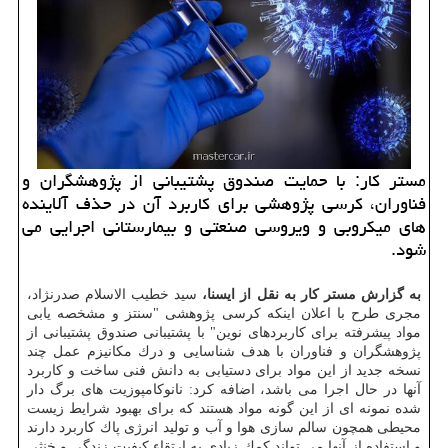
مستر كار: با حمایت صندوق پشتیبانی از پژوهشگران و
فناوران، كرسی پژوهشی برای كاربرد آن در حذف آلاینده
های میكروبی و ویروسی صنعتی و بیمارستانی اجرایی می
شود.
به گزارش مستر كار به نقل از ایسنا،
سید خطیب الاسلام صدرنژاد،
مجری طرح با اعلان اینكه كرسی پژوهشی "سنتز و مشخصه یابی
مواد پیشرفته برای كاربردهای نوین" با پشتیبانی صندوق پشتیبانی از
پژوهشگران و فناوران با هدف شناسایی و درك مكانیزم عمل چند
نسخه جدید از این مواد برای دستیابی به دانش فنی ساخت و كاربرد
آنها در حال اجرا می باشد، اضافه كرد: نانوكامپوزیت های برگ دار
شده نمونه ای از این گونه مواد هستند كه برای بهبود شرایط زیست
محیطی همچون سالم سازی هوا و آب و تولید انرژی پاك كاربرد دارند
و استفاده از آنها می تواند كمك زیادی به ارتقاء كیفیت زندگی و خنثی