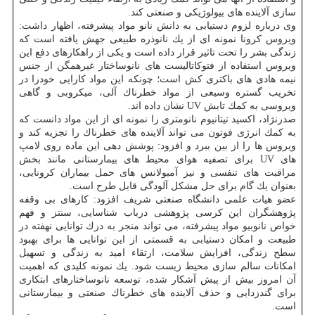
سازی آلاینده های بیولوژیكی و صنعتی كند.
وی درباره لزوم دستیابی به دانش نانو مواد پیشرفته، اظهار داشت:
ویروس كرونا نمونه ای از یك نانوذره طبیعی جهش یافته است كه
زندگی بشر را تحت تاثیر قرار داده است و یكی از راهكارهای دفع این
ویروس استفاده از فتوكاتالیست های نانوساختار غیرهمگن از جنس
نیمه هادی های باكتری كش است؛ چونكه این مواد كارایی خودرا در
تخریب گستره وسیعی از مواد خطرناك آلی، میكروبی و گاهی
ویروسی به كمك تابش UV نشان داده اند.
صدرنژاد، اكسید تیتانیوم نانومتری را نمونه ای از این مواد دانست كه
به كمك انرژی فوتون می تواند آلاینده های خطرناك را تجزیه كند و
ویروس ها را از بین ببرد و افزود: پوشش دهی این ماده روی لامپ
های UV برای تصفیه هوای محیط های بیمارستانی مانند بخش
مراقبت های تنفسی و نیز آمبولانس های حمل بیماران كرونایی،
بعنوان یك گام برای حل مشكل آلودگی قابل طرح است.
عضو هیات علمی دانشگاه صنعتی شریف افزود: كارهای بی وقفه
پژوهشگران این كرسی پژوهشی درباب شناسایی، سنتز و فهم
خواص نانوبیو مواد پیشرفته، می تواند منجر به درك توانایی نهفته در
طبیعت و امكان دستیابی به قسمتی از این توانایی ها برای بهبود
سطح زندگی، افزایش سلامت، ارتقاء امید به زندگی و تسهیل
امكانات سالم سازی محیط زیست شود. یك نمونه كلیدی كه اهمیت
آن امروز بیش از پیش آشكار شده، توسعه نانوساختارهای ابتكاری
برای گندزدایی و حذف آلاینده های خطرناك صنعتی و بیمارستانی
است.