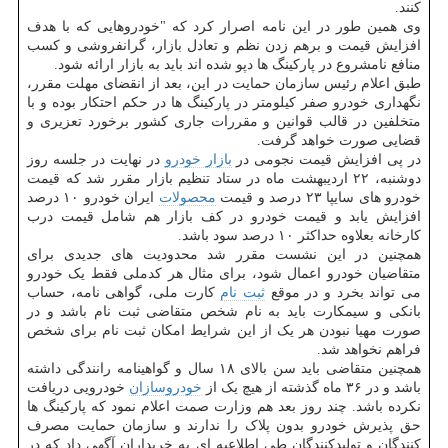
کنند.
وی همین طور در این نامه اصرار کرد که "خودروهایی که با هدف
افزایش قیمت و برهم زدن نظم و تعادل بازار، گرانفروشی و کسب
منافع نامشروع در پارکینگ ها دپو شده اند باید به بازار ارائه شود.
طبق اعلام رئیس سازمان حمایت در این، بعد از انقضای مهلت مقرر،
نگهداری خودرو صفر کیلومتر در پارکینگ ها در حکم احتکار بوده و با
متخلفین در قالب قوانین و مقررات جاری کشور برخورد تعزیری و
قضایی صورت خواهد گرفت.
در پی افزایش قیمت نجومی در
بازار خودرو
در نهایت در جلسه روز
دوشنبه، ۲۲ اردیبهشت ماه در ستاد تنظیم بازار مقرر شد که قیمت
خودرو های سایپا ۲۳ درصد و قیمت
محصولات
ایران خودرو ۱۰ درصد
افزایش یابد و قیمت خودرو در کف بازار هم شامل قیمت درب
کارخانه بعلاوه حداکثر ۱۰ درصد سود باشد.
همچنین در این نشست مقرر شد محدودیت های جدیدی برای
متقاضیان خودرو اعمال شود، برای مثال هر کدملی فقط یک خودرو
می تواند بخرد و در موقع
ثبت نام
کارت ملی، گواهی نامه، حساب
بانکی و سیمکارت باید به نام شخص متقاضی ثبت نام باشد و در
صورت مهیا نبودن هر یک از این شرایط امکان ثبت نام برای شخص
فراهم نخواهد شد.
همچنین متقاضی باید سن بالای ۱۸ سال و گواهینامه رانندگی داشته
باشد و در ۳۶ ماه گذشته از هیچ یک از
خودروسازان
خودرویی دریافت
نکرده باشد. چند روز بعد هم وزارت صمت اعلام نمود که پارکینگ ها
حق پذیرش خودرو بدون پلاک را ندارند و سازمان حمایت مصرف
کنندگان و تولیدکنندگان طی اطلاعیه ای به خریداران آگهی داد که در