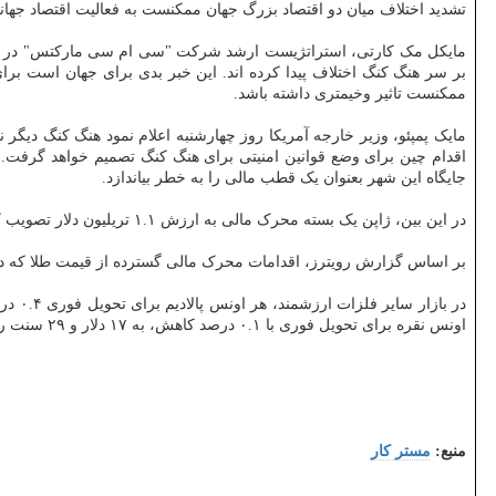
تشدید اختلاف میان دو اقتصاد بزرگ جهان ممکنست به فعالیت اقتصاد جهان
مایکل مک کارتی، استراتژیست ارشد شرکت "سی ام سی مارکتس" در این زم
بر سر هنگ کنگ اختلاف پیدا کرده اند. این خبر بدی برای جهان است برای
ممکنست تاثیر وخیمتری داشته باشد.
مایک پمپئو، وزیر خارجه آمریکا روز چهارشنبه اعلام نمود هنگ کنگ دیگر نم
اقدام چین برای وضع قوانین امنیتی برای هنگ کنگ تصمیم خواهد گرفت. 
جایگاه این شهر بعنوان یک قطب مالی را به خطر بیاندازد.
در این بین، ژاپن یک بسته محرک مالی به ارزش ۱.۱ تریلیون دلار تصویب کرد و اتحادیه اروپا یک بسته به ارزش ۷۵۰ میلیارد یورو رونمایی نمود.
بر اساس گزارش رویترز، اقدامات محرک مالی گسترده از قیمت طلا که د
اونس نقره برای تحویل فوری با ۰.۱ درصد کاهش، به ۱۷ دلار و ۲۹ سنت رسید.
منبع:
مستر كار