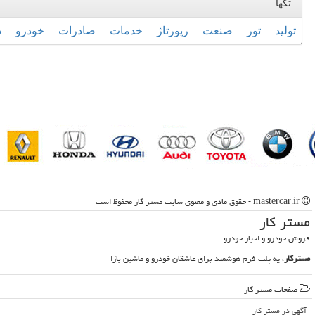
تگها
تولید
تور
صنعت
رپورتاژ
خدمات
صادرات
خودرو
د
mastercar.ir - حقوق مادی و معنوی سایت مستر كار محفوظ است
مستر كار
فروش خودرو و اخبار خودرو
مسترکار
، یه پلت فرم هوشمند برای عاشقان خودرو و ماشین بازا
صفحات مستر كار
آگهی در مستر كار