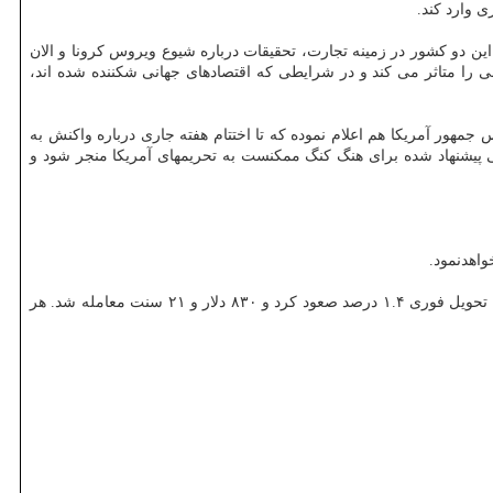
 وارد کند.
 دو کشور در زمینه تجارت، تحقیقات درباره شیوع ویروس کرونا و الان
نی را متاثر می کند و در شرایطی که اقتصادهای جهانی شکننده شده اند،
س جمهور آمریکا هم اعلام نموده که تا اختتام هفته جاری درباره واکنش به
ی پیشنهاد شده برای هنگ کنگ ممکنست به تحریمهای آمریکا منجر شود و
اهدنمود.
در بازار سایر فلزات ارزشمند، هر اونس پالادیم برای تحویل فوری ۰.۴ درصد افزایش یافت و به ۱۹۴۳ دلار و ۳۴ سنت رسید. بهای هر اونس پلاتین برای تحویل فوری ۱.۴ درصد صعود کرد و ۸۳۰ دلار و ۲۱ سنت معامله شد. هر