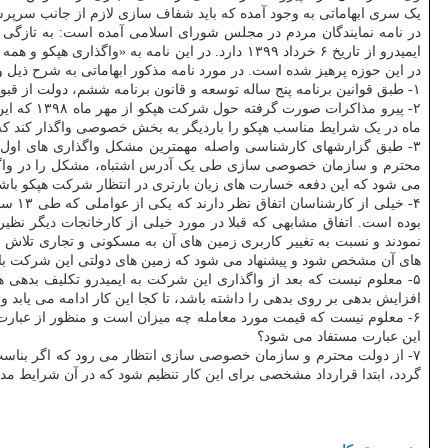
یک سری ابهاماتی به وجود آمده که باید شفاف سازی لازم از جانب سر
در نامه نمایندگان مردم در مجلس شورای اسلامی آمده است: به تازگی
ایمیدرو از تاریخ ۶ خرداد ۱۳۹۹ دارد. در این نا
در این حوزه پرهیز شده است. در مورد نامه مذکور ابهاماتی به شرح ذیل و
۱- طبق قوانین برنامه پنج ساله توسعه و قانون برنامه ششم، دولت از قبول هر گونه تصدی جدیدی منع شده است و برگشت هپکو به وزارت صمت (ایمیدرو) پذیرش یک تصدی جدید به حساب می آید که مغایر قانون است.
۲- پیرو 
ماه در یک شرایط مناسب هپکو را باردیگر به بخش خصوصی واگذار کند که 
محترم و سازمان خصوصی سازی طی یک آدرس اشتباه، مشکل را در واگذاری
می شود که این دفعه خسارت های زیان بارتری در انتظار شرکت هپکو باشد
بوده است. اتفاق مشابهی که قبلا در مورد خیلی از کارخانجات دیگر نظ
نمودند و نسبت به تغییر کاربری زمین های آن به مسکونی و تجاری تلاش ن
های آن مشخص شود و پیشنهاد می شود که زمین های دولتی این شرکت با اجاره ۹۹ ساله یا روشی غیرقابل معامله در اختیار سهامدار جدید قرار گیرد تا سهامدار محترم تنها به فکر جهش تولید د
۵- معلوم نیست که بعد از واگذاری این شرکت به ایمیدرو تکلیف بدهی ه
افزایش بدهی بر روی بدهی را داشته باشد، تا کجا این کار ادامه می یابد 
۶- معلوم نیست که قیمت مورد معامله چه میزان است و منظور از عبارت 
این عبارت مستفاد می شود؟
۷- از دولت محترم و سازمان خصوصی سازی انتظار می رود که اگر بناس
گردد، ابتدا قرارداد مشخصی برای این کار تنظیم شود که در آن شرایط مد