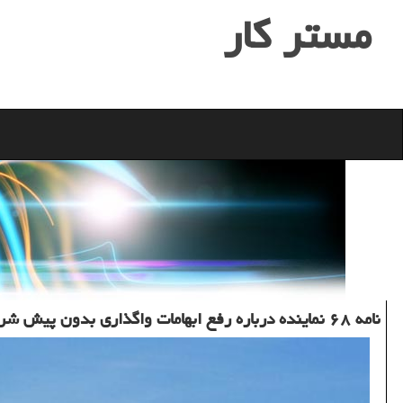
مستر كار
نامه ۶۸ نماینده درباره رفع ابهامات واگذاری بدون پیش شرط هپكو به ایمیدرو