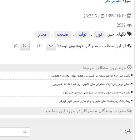
منبع:
مستر كار
1399/03/19
23:33:51
2932
تگهای خبر:
تور
,
تولید
,
صنعت
,
مجاز
از این مطلب مسترکار خوشتون اومد؟
(0)
(1)
تازه ترین مطالب مرتبط
تأکید ایران و قرقیزستان بر گسترش همکاریهای تجاری و معدنی
امکان ویرایش ثبت سفارش های تأمین ارز شده تا ۱۵ شهریور
نقشه راه جدید جهش صادرات غیرنفتی تدوین می شود
پیشرفت زیرساخت های شهری و نوسازی معابر شهر تهران
نظرات بینندگان مسترکار در مورد این مطلب
نام: