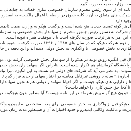
پرست وزارت صمت صورت گیرد.
 نامه ای از سوی رئیس محترم سازمان خصوصی سازی خطاب به جنابعالی در ف
مه به «واگذاری هپکو و همه شرکت های متعلق به آن با کلیه حقوق در رابطه با اعمال مالک
جود دارد:
مذاکرات صورت گرفته حول شرکت هپکو از مهر ماه ۱۳۹۸ که این شرکت به دستور رئیس جمهور محترم از سه
این امر به هر ترتیب صورت نگرفته است یا با موفقیت همراه نبوده است.
۳- طبق گزارشهای کارشناسی واصله مهمترین مشکل واگذ
 به بخش خصوصی یا واگذاری به بخش دولتی دیده اند و این دفعه در حال 
.
یر پالایشگاه کرمانشاه هم تکرار شده است. بنابراین اگر سهامداران بخش خ
مودند، به نظر می آید که شرکت های دولتی هم نسبت به این انگیزه مبرا نباشن
ر این شرکت باشد.
ا و دارایی های هپکو چیست و اگر احیانا سهامدار دولتی هم همچون سهامدارا
و تا کجا حق چنین کاری را خواهد داشت؟
«بدون هیچ گونه پیش شرط» در این نامه چیست؟ آیا منظور بدون هیچگونه دریا
ت هپکو قبل از واگذاری به بخش خصوصی برای مدت مشخصی به ایمیدرو واگذا
یریت و مالکیت وکالتی ایمیدرو و حدود اختیارات آن و همینطور مدت زمان مور