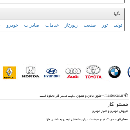
تگها
تولید
تور
صنعت
رپورتاژ
خدمات
صادرات
خودرو
د
mastercar.ir - حقوق مادی و معنوی سایت مستر كار محفوظ است
مستر كار
فروش خودرو و اخبار خودرو
مسترکار
، یه پلت فرم هوشمند برای عاشقان خودرو و ماشین بازا