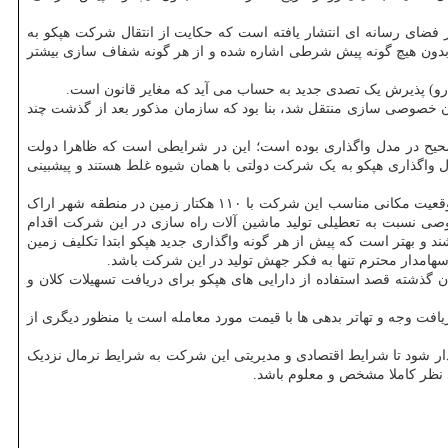
ضای رسانه ای انتشار یافته است که حکایت از انتقال شرکت هپکو به
یت» به ایمیدرو بدون هیچ گونه پیش شرطی اشاره شده و از هر گونه شفاف سازی بیشتر
امدار بخش خصوصی به سازمان خصوصی سازی منتقل شد، بنا بود که سازمان مذکور بعد از گذشت چند
اری های اول و دوم شرکت هپکو که در سال های ۱۳۸۵ و ۱۳۹۶ صورت گرفت، شیوه ناصحیح در مدل واگذاری بوده است؛ این در شرایطی است که ظاهرا دولت
واگذاری هپکو به یک شرکت دولتی با همان شیوه غلط هستند و پیشبینی
۴- خیلی از کارشناسان اتفاق نظر دارند که یکی از عواملی که طی ۱۳ سال قبل انگیزه رونق تولید در هپکو را از سهامدار بخش خصوصی گرفته بود، موقعیت مکانی مناسب این شرکت با ۱۱۰ هکتار زمین در منطقه شهر اراک
صوصی نسبت به تعطیلی تولید ماشین آلات راه سازی در این شرکت اقدام
د و بهتر است که پیش از هر گونه واگذاری جدید هپکو ابتدا تکلیف زمین
ن گذشته قصد استفاده از دارایی های هپکو برای دریافت تسهیلات کلان و
فت وجه و تهاتر بدهی ها با قیمت مورد معامله است یا منظور دیگری از
ر شود تا شرایط اقتصادی و مدیریتی این شرکت به شرایط نرمال نزدیک
د نظر کاملا مشخص و معلوم باشد.