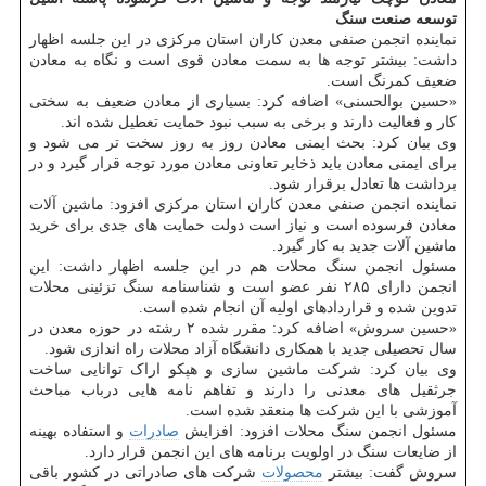
توسعه صنعت سنگ
نماینده انجمن صنفی معدن کاران استان مرکزی در این جلسه اظهار
داشت: بیشتر توجه ها به سمت معادن قوی است و نگاه به معادن
ضعیف کمرنگ است.
«حسین بوالحسنی» اضافه کرد: بسیاری از معادن ضعیف به سختی
کار و فعالیت دارند و برخی به سبب نبود حمایت تعطیل شده اند.
وی بیان کرد: بحث ایمنی معادن روز به روز سخت تر می شود و
برای ایمنی معادن باید ذخایر تعاونی معادن مورد توجه قرار گیرد و در
برداشت ها تعادل برقرار شود.
نماینده انجمن صنفی معدن کاران استان مرکزی افزود: ماشین آلات
معادن فرسوده است و نیاز است دولت حمایت های جدی برای خرید
ماشین آلات جدید به کار گیرد.
مسئول انجمن سنگ محلات هم در این جلسه اظهار داشت: این
انجمن دارای ۲۸۵ نفر عضو است و شناسنامه سنگ تزئینی محلات
تدوین شده و قراردادهای اولیه آن انجام شده است.
«حسین سروش» اضافه کرد: مقرر شده ۲ رشته در حوزه معدن در
سال تحصیلی جدید با همکاری دانشگاه آزاد محلات راه اندازی شود.
وی بیان کرد: شرکت ماشین سازی و هپکو اراک توانایی ساخت
جرثقیل های معدنی را دارند و تفاهم نامه هایی درباب مباحث
آموزشی با این شرکت ها منعقد شده است.
مسئول انجمن سنگ محلات افزود: افزایش
صادرات
و استفاده بهینه
از ضایعات سنگ در اولویت برنامه های این انجمن قرار دارد.
سروش گفت: بیشتر
محصولات
شرکت های صادراتی در کشور باقی