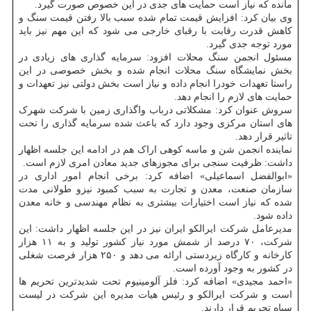
مانده که نیاز است حمایت های جدی در این خصوص صورت گیرد.
وی بیان کرد: افزایش قیمت تمام شده سبب بالا رفتن قیمت سنگ و
کاهش قدرت رقابت با رقبای خارجی می شود که این مهم نیز باید
مورد توجه جدی گیرد.
مسئول انجمن سنگ محلات افزود: سرمایه گذاری های زیادی در
بخش نمایشگاه سنگ محلات انجام شده و بخش خصوصی در این
راستا تعهدات خودرا انجام داده و نیاز است بخش دولتی نیز تعهدات و
حمایت های لازم را انجام دهد.
سروش عنوان کرد: مشکلاتی درباب واگذاری زمین با شرکت شهرک
های استان مرکزی وجود دارد که باعث شده سرمایه گذاری را تحت
تاثیر قرار دهد.
نماینده انجمن شن و ماسه کوهی اراک هم در ادامه این جلسه اظهار
داشت: ظرفیت سنجی برای مجوزهای جدید معادن امری لازم است.
«ابوالفضل اسماعیلی» اضافه کرد: برخی انجام امور اداری در
سازمان صنعت، معدن و تجارت به سبب کمبود نیزو طولانی مدت
شده که نیاز است اختیارات بیشتری به نظام مهندسی و خانه معدن
داده شود.
مدیرعامل شرکت ایرالکو ایران نیز در این جلسه اظهار داشت: این
شرکت، ۷۰ درصد از شمش مورد نیاز کشور تولید و به ۱۱ هزار
کارخانه و کارگاه زیردستی ارائه می دهد و ۲۵۰ هزار فرصت شغلی
در کشور به وجود آورده است.
«احمد مجیدی» اضافه کرد: فلز آلومینیوم تحت شدیدترین تحریم ها
است و شرکت ایرالکو و رئیس هیات مدیره این شرکت در لیست
سیاه تحریم قرار دارند.