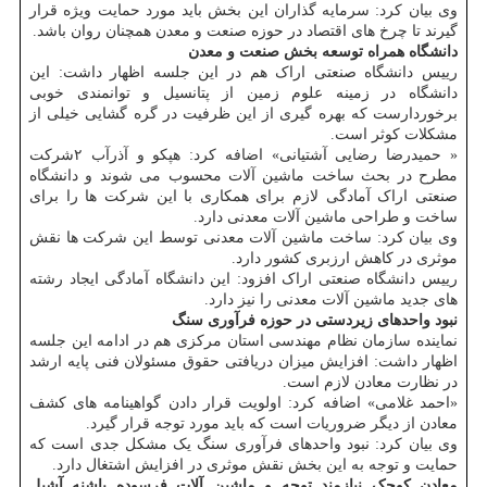
وی بیان کرد: سرمایه گذاران این بخش باید مورد حمایت ویژه قرار
گیرند تا چرخ های اقتصاد در حوزه صنعت و معدن همچنان روان باشد.
دانشگاه همراه توسعه بخش صنعت و معدن
رییس دانشگاه صنعتی اراک هم در این جلسه اظهار داشت: این
دانشگاه در زمینه علوم زمین از پتانسیل و توانمندی خوبی
برخوردارست که بهره گیری از این ظرفیت در گره گشایی خیلی از
مشکلات کوثر است.
« حمیدرضا رضایی آشتیانی» اضافه کرد: هپکو و آذرآب ۲شرکت
مطرح در بحث ساخت ماشین آلات محسوب می شوند و دانشگاه
صنعتی اراک آمادگی لازم برای همکاری با این شرکت ها را برای
ساخت و طراحی ماشین آلات معدنی دارد.
وی بیان کرد: ساخت ماشین آلات معدنی توسط این شرکت ها نقش
موثری در کاهش ارزبری کشور دارد.
رییس دانشگاه صنعتی اراک افزود: این دانشگاه آمادگی ایجاد رشته
های جدید ماشین آلات معدنی را نیز دارد.
نبود واحدهای زیردستی در حوزه فرآوری سنگ
نماینده سازمان نظام مهندسی استان مرکزی هم در ادامه این جلسه
اظهار داشت: افزایش میزان دریافتی حقوق مسئولان فنی پایه ارشد
در نظارت معادن لازم است.
«احمد غلامی» اضافه کرد: اولویت قرار دادن گواهینامه های کشف
معادن از دیگر ضروریات است که باید مورد توجه قرار گیرد.
وی بیان کرد: نبود واحدهای فرآوری سنگ یک مشکل جدی است که
حمایت و توجه به این بخش نقش موثری در افزایش اشتغال دارد.
معادن کوچک نیازمند توجه و ماشین آلات فرسوده پاشنه آشیل