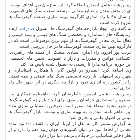
رییس هیات عامل ایمیدرو اضافه کرد: این سازمان ذیل اهداف توسعه
ای در بخش معدن و صنایع معدنی، توسعه صنعت سنگ های قیمتی را
از سال ۹۸ با راه اندازی کارگروه بهینه سازی صنعت گوهرسنگ ها
شروع کرده است.
به گفته وی، ایجاد بازارچه های گوهرسنگ ها، تسهیل
صادرات
، ایجاد
آزمایشگاه های استاندارد و تخصصی سنگ های قیمتی و نیمه قیمتی و
فعال سازی معادن گوهرسنگ ها از مهم ترین موضوعاتی است که در
کارگروه بهین سازی صنعت گوهرسنگ ها در حال بررسی است.
غریب پور افزود: راه اندازی ستادی متشکل از کمیته های راهبردی،
اکتشاف، قوانین و مقررات و بازار با عضویت انجمن های تخصصی
این حوزه، برنامه ها را تا رسیدن به حصول نتیجه پایش می کند.
وی اضافه کرد: ایمیدرو در اولین گام، با همکاری استانداری و
شهرداری اصفهان، بازارچه تخصصی سنگ های قیمتی و نیمه قیمتی
را در کشور راه اندازی نمود و بازارچه دیگری در این شهر حال راه
اندازی است.
رییس هیات عامل ایمیدرو خاطرنشان کرد: تفاهمنامه همکاری بین
ایمیدرو و استانداری خراسان رضوی برای ایجاد بازارچه گوهرسنگ ها
در شهر مشهد امضاء شد، مقرر است طرفین با عملیاتی سازی مفاد
این تفاهم نامه، مبادرت به بهینه سازی و توسعه بازار گوهرسنگ ها
مبتنی بر اصول علمی و تجاری شود.
به گزارش مستر کار به نقل از ایرنا، ایران با کشف 68 نوع ماده
معدنی از لحاظ تنوع در میان کشورهای جهان رتبه دهم را دارد و از
نظر ذخایر شناسایی در جایگاه پانزدهم دنیا قرار دارد.