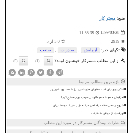
منبع:
مستر كار
1399/03/28
11:55:39
2919
5.0
از 5
تگهای خبر:
آزمایش
,
صادرات
,
صنعت
از این مطلب مسترکار خوشتون اومد؟
(0)
(1)
تازه ترین مطالب مرتبط
امکان ویرایش ثبت سفارش های تأمین ارز شده تا ۱۵ شهریور
افزایش ۳۰۰ تا ۴۰۰ مگاواتی سهمیه برق صنایع کوچک
شروع رسمی ساخت راه آهن هرات- مزار شریف توسط ایران
اوراسیا، از توافق تا حقیقت
نظرات بینندگان مسترکار در مورد این مطلب