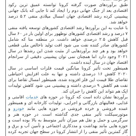
طبق برآوردهای صورت گرفته کرونا توانسته عمیق ترین رکود
اقتصادی بعد از جنگ جهانی دوم را ایجاد کند تا جایی که بانک جهانی
پیشبینی کرده رشد اقتصادی جهان امسال میلادی منفی ۵.۲ درصد
خواهد شد.
با عنایت به این برآوردها رشد اقتصادی کشورهای توسعه یافته منفی
۷ درصد و رشد اقتصادی کشورهای نوظهور برای اولین بار در ۶۰ سال
قبل کاهش ۲.۵ درصدی خواهد داشت. در منطقه منا که شامل
کشورهای صادر کننده نفت می شود افت تولید ناخالص ملی قطعی
خواهد بود و هر چند برآوردهایی از مثبت شدن این رشدها در سال
۲۰۲۱ وجود دارد اما همچنان نمی توان پیشبینی دقیقی از سرانجام
اقتصاد جهان در سال آینده داشت.
همینطور تحت تأثیر کرونا میانگین قیمت فلزات اساسی در سال
۲۰۲۰ کاهش ۱۶ درصدی داشته و تنها به علت افزایش احتیاطی
تقاضای طلا قیمت این فلز افزوده شده، همینطور امسال تقاضا برای
نفت هم کاهش ۹ درصدی داشته و پیشبینی می شود کاهش تولیدات
اپک هم نتواند این کاهش را جبران کند.
برآوردها نشان داده است که کرونا در حوزه های
خدمات
اقامتی و
غذایی، فعالیتهای بازرگانی و اجرایی، تولیدات کارخانه ای و همینطور
عمده فروشی و خرده فروشی در حوزه هایی مانند
خودرو
و
موتورسیکلت تأثیر منفی جدی گذاشته است. در حوزه هنر و
سرگرمی و حمل و نقل هم میزان تأثیر متوسط به بالا بوده است و
حوزه هایی مانند بهداشت و مددکاری اجتماعی و تأمین آب و برق و
گاز کمترین تأثیر منفی را از انتشار کرونا در سطح جهان تجربه کرده