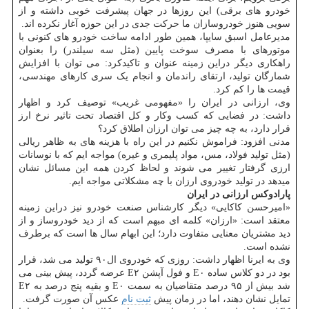
خودرو های برقی) این روزها در جهان پیشرفت خوبی داشته و از
سویی هنوز خودروسازان ما حرکت جدی در این حوزه آغاز نکرده اند.
مدیرعامل اسبق سایپا، همین طور ادامه ساخت خودرو های کنونی با
موتورهای با مصرف سوخت پایین (مثل سه سیلندر) را بعنوان
راهکاری دیگر دراین زمینه عنوان و تاکیدکرد: می توان با افزایش
شمارگان تولید، ارتقای راندمان و انجام یک سری کارهای مهندسی،
قیمت ها را کم کرد.
وی، ارزانی در ایران را «مفهومی غریب» توصیف کرد و اظهار
داشت: در فضایی که کسب وکار و کل اقتصاد تحت تاثیر نرخ ارز
قرار دارد، به چه چیز می توان ارزان اطلاق کرد؟
مدنی افزود: فراموش نکنیم در این راه با هزینه های به ظاهر ریالی
(مثل تولید فولاد، مس، مواد پلیمری و غیره) مواجه ایم که با نوسانات
ارزی گرفتار تغییر می شوند و لحاظ کردن همه این مسائل نشان
میدهد در تولید خودروی ارزان با چه مشکلاتی مواجه ایم.
پارادوکس ارزانی در ایران
«امیرحسن کاکایی» دیگر کارشناس صنعت خودرو نیز دراین زمینه
معتقد است: «ارزان» کلمه ای مبهم است که از دید خودروساز و از
دید مشتریان معنایی متفاوت دارد؛ این ابهام سال ها است که برطرف
نشده است.
وی به ایرنا اظهار داشت: روزی که خودروی ال۹۰ تولید می شد، قرار
بود در دو کلاس ساده E۰ و فول آپشن E۲ عرضه گردد، پیش بینی می
شد بیش از ۹۵ درصد متقاضیان به سمت E۰ و بقیه پنج درصد به E۲
تمایل نشان دهند، اما در زمان پیش
ثبت نام
عکس آن صورت گرفت.