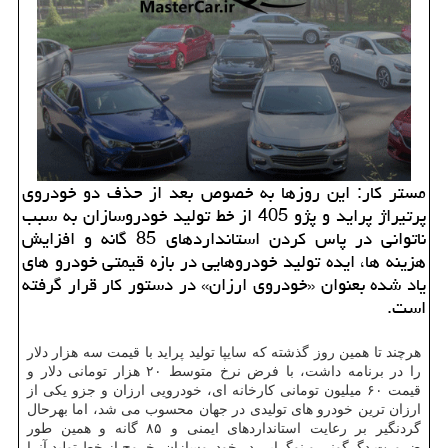
مستر كار: این روزها به خصوص بعد از حذف دو خودروی
پرتیراژ پراید و پژو 405 از خط تولید خودروسازان به سبب
ناتوانی در پاس كردن استانداردهای 85 گانه و افزایش
هزینه ها، ایده تولید خودروهایی در بازه قیمتی خودرو های
یاد شده بعنوان «خودروی ارزان» در دستور كار قرار گرفته
است.
هرچند تا همین روز گذشته که سایپا تولید پراید با قیمت سه هزار دلار
را در برنامه داشت، با فرض نرخ متوسط ۲۰ هزار تومانی دلار و
قیمت ۶۰ میلیون تومانی کارخانه ای، خودرویی ارزان و جزو یکی از
ارزان ترین خودرو های تولیدی در جهان محسوب می شد، اما بهرحال
گردنگیر بر رعایت استانداردهای ایمنی و ۸۵ گانه و همین طور
ضرورت دگرگونی و نوگرایی در خودروسازان، خروج از خط تولید آنرا