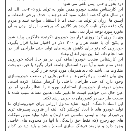
درد بخور و حتی ایمن تلقی می شود.
این کارشناس صنعت خودرو همین طور به تولید پژو ۴۰۵جی. ال. آی
در سال های گذشته اشاره نمود که هرچند با حذف برخی قطعات و
آپشن ها ارزان تر تولید می شد، اما با استقبال مواجه نشد و مردم
یک دفعه دیگر ثابت کردند هر کالایی که برچسب ارزان بودن به آن
بخورد مورد توجه قرار نمی دهند.
وی یادآوری کرد: روزی قرار بود خودروی «کوئید» جایگزین پراید شود
و پکیج آن با هفت هزار و ۳۰۰ دلار در اختیار سایپا قرار بگیرد،
خودرویی که رنو برای کاهش هزینه های تولید حتی طراحی آنرا در
هند انجام داد، اما این مهم اتفاق نیفتاد.
این کارشناس صنعت خودرو اضافه کرد: در هر حال اینکه خودرویی
چقدر تمام شود و آیا مورد استقبال جامعه قرار بگیرد یا خیر، دو بحث
متفاوت می باشد که باید همزمان مورد توجه قرار گیرد.
وی بیان داشت: پارادوکس ها و تناقض هایی در صنعت خودروسازی
وجود دارد که حتی طراحان داخلی را گرفتار مشکل کرده است،
بعنوان نمونه از خودروساز استاندارد یورو ۵ را انتظار داریم، اما در
عین حال می خواهیم قیمت ها تغییر نکند، همین مساله سبب شده تا
صنعت طراحی در کشورمان به خوبی رشد نکند.
این استاد دانشگاه افزود: شاید مدلول ارزانی برای خودروسازان ما
تولید خودرو های با ابعاد کوچکتر (که البته از فناوری پیشرفته تری
برخوردار بوده و ایمنی مناسبی هم دارند) و شاید تولید موتورسیکلت
های چهارچرخ (که فقط حق رانندگی با آنها در محدوده های خاصی
وجود دارد و نیازمند فرهنگ سازی است) باشد و باید دید در کدام