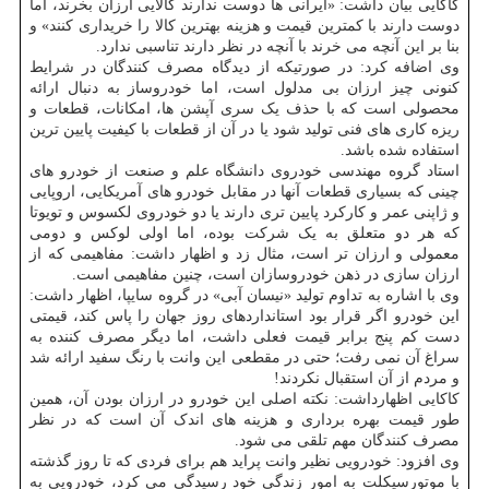
کاکایی بیان داشت: «ایرانی ها دوست ندارند کالایی ارزان بخرند، اما
دوست دارند با کمترین قیمت و هزینه بهترین کالا را خریداری کنند» و
بنا بر این آنچه می خرند با آنچه در نظر دارند تناسبی ندارد.
وی اضافه کرد: در صورتیکه از دیدگاه مصرف کنندگان در شرایط
کنونی چیز ارزان بی مدلول است، اما خودروساز به دنبال ارائه
محصولی است که با حذف یک سری آپشن ها، امکانات، قطعات و
ریزه کاری های فنی تولید شود یا در آن از قطعات با کیفیت پایین ترین
استفاده شده باشد.
استاد گروه مهندسی خودروی دانشگاه علم و صنعت از خودرو های
چینی که بسیاری قطعات آنها در مقابل خودرو های آمریکایی، اروپایی
و ژاپنی عمر و کارکرد پایین تری دارند یا دو خودروی لکسوس و تویوتا
که هر دو متعلق به یک شرکت بوده، اما اولی لوکس و دومی
معمولی و ارزان تر است، مثال زد و اظهار داشت: مفاهیمی که از
ارزان سازی در ذهن خودروسازان است، چنین مفاهیمی است.
وی با اشاره به تداوم تولید «نیسان آبی» در گروه سایپا، اظهار داشت:
این خودرو اگر قرار بود استانداردهای روز جهان را پاس کند، قیمتی
دست کم پنج برابر قیمت فعلی داشت، اما دیگر مصرف کننده به
سراغ آن نمی رفت؛ حتی در مقطعی این وانت با رنگ سفید ارائه شد
و مردم از آن استقبال نکردند!
کاکایی اظهارداشت: نکته اصلی این خودرو در ارزان بودن آن، همین
طور قیمت بهره برداری و هزینه های اندک آن است که در نظر
مصرف کنندگان مهم تلقی می شود.
وی افزود: خودرویی نظیر وانت پراید هم برای فردی که تا روز گذشته
با موتورسیکلت به امور زندگی خود رسیدگی می کرد، خودرویی به