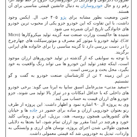
رقم زد و حال
خودروسازان
به دنبال جانشین قیمتی مناسبی برای آن
هستند.
چنین وضعیت بطور مشابه برای
پژو
۴۰۵ جی. ال. ایکس وجود
داشت، با این تفاوت که این خودرو جزو یکی از محبوب ترین خودرو
های خانوادگی تاریخ ایران شمرده می شود.
شنیده ها حاکیست وزارت صنعت سه گزینه تولید میکروکارها (Micro
Car)، تولید خودرو با موتور کم مصرف و موتورسیکلت های چهارچرخ
را در دست بررسی دارد تا گزینه مناسبی را برای خانواده های ایرانی
برگزیند.
با توجه به سوابقی که از گذشته در تولید خودرورهای ارزان موجود
است، اینکه چقدر تولید این خودرو ها می تواند رنگ واقعیت به خود
بگیرد، محل بحث و بررسی است.
در این زمینه ۲ تن از کارشناسان صنعت خودرو به گفت و گو
نشستیم.
«سعید مدنی» مدیرعامل اسبق سایپا به ایرنا می گوید: برخی خودرو
های داخلی که با حداقل امکانات و در تیراژ بالا تولید می شوند، جزو
خودرو های ارزان قیمت به حساب می آیند.
وی به پروژه ال ۹۰ اشاره نمود و اظهار داشت: این پروژه از طرف
رنو بعنوان خودرویی ارزان و ساده برای حضور در
جاده
ها و خیابان
های کشورهایی همچون روسیه، هند، برزیل، ایران و رومانی کلید
خورد و هرچند در ابتدا مقرر بود ارزان تمام شود، اما بعدها به دلایلی
همچون طولانی شدن اجرای پروژه، نوسان های ارزی و وابستگی به
واردات، تبدیل به خودرویی شد که قیمتی معمولی داشت.