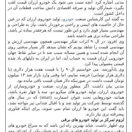
مدنی اشاره کرد: آنچه سبب می شود یک خودرو ارزان قیمت لقب
بگیرد، شمارگان تولید و صرفه اقتصادی دانش ساخت قطعات آن در
داخل کشور است.
به گفته این کارشناس صنعت
خودرو
، تولید خودروی ارزان که در عین
حال از خاصیت های ایمنی و راحتی برخوردار باشد، نیاز به طراحی و
مهندسی بسیار قوی دارد و این طور نیست که هرچقدر ساده تر باشد،
طراحی ساده تری هم داشته باشد.
وی افزود: در ال۹۰ اثرات تفکر مهندسی همچون مهندسی ارزش و
مهندسی قیمت را شاهد بودیم که نشان میدهد کار بسیار سختی روی
آن انجام شده است و همین مساله سبب شد تا در سایر نقاط جهان
خودرویی ارزان قیمت به حساب آید، اما در ایران به دلیلهای یاد شده
قیمتی معمولی پیدا کرد.
وی یادآورشد: می خواستیم ال۹۰ را با قیمت هفت هزار دلاری (با
دلاری هزار تومانی) عرضه نماییم، اما وقتی وارد بازار شد ۱۳ میلیون
تومان قیمت داشت در صورتیکه دلار همان قیمت باقی مانده بود.
مدنی بیان داشت: اگر منظور وزارت صنعت و خودروسازان از
خودروی ارزان، تولید خودرو های میکرو دو، سه یا چهار نفره باشد،
همانند خودروهایی تحت عنوان اسمارت (smart) که در سال های
گذشته توسط شرکت بنز تولید شد و با اقبال چندانی نیز مواجه نشد،
باید گفت این خودرو ها ارزان تمام نمی شوند، برای اینکه فناوری
پیشرفته تری نیاز دارند.
لزوم تمرکز بر تولید خودرو های برقی
وی اظهار داشت: شاید بهترین راه این باشد که به سراغ خودرو های
برقی برویم، برای اینکه فناوری باتری (به عنوان یکی از اجزای مهم