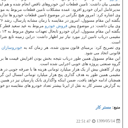
مقیمی بیان داشت: تامین قطعات این خودروهای ناقص انجام شده و هم ای
مدیرعامل ایران خودرو افزود: عمده مشکلات تامین قطعات مربوط به موضو
وی اشاره کرد: امروز هیچ نگرانی در موضوع تامین قطعات خودرو ها نداریم
بگفته این مقام مسوول، امروز در مقایسه با زمان مشابه پارسال، رشد ۳۶ درصدی تولید خودرو در این گروه صنعتی به ثبت رسید که شامل بیش از ۱۷۰ هزار
وی بیان داشت: در موضوع پیش
فروش خودرو
مربوط به عید سعید فطر که 
بگفته این مقام مسوول، ایران خودرو تابحال تعهدات معوق مربوط به ۱۳ مدل از محصولات خودرا به صفر رسانید و امید می رود بتواند تعهدات معوق بقیه محصولات را نیز در مدت کوتاهی به صفر برساند.
مقیمی درباب تامین ارز مورد نیاز نیز اظهار داشت: دراین زمینه تابع ش
است.
وی تصریح کرد: برمبنای قانون مدون شده، هر زمان که به
خودروسازان
ب
قانونی اتخاد می شود.
این مقام مسوول همین طور درباب نتیجه بخش بودن افزایش قیمت ها برای 
گروه صنعتی پروژه های خوبی اجرایی شده است.
وی از کاهش بیش از یک هزار میلیارد تومانی هزینه ها با صرفه جویی در هزی
مقیمی همین طور به هدف گذاری پنج هزار میلیارد تومانی امسال این گرو
همچنان ادامه خواهد یافت، ضمن اینکه واگذاری بانک پارسیان نیز در همی
به گزارش مستر کار به نقل از ایرنا بیشتر تعداد خودرو های مقایسه دو خودروساز بزرگ کشور
منبع:
مستر كار
1399/05/14
22:51:47