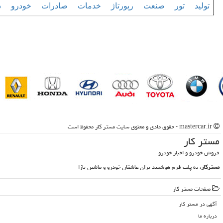
تولید
تور
صنعت
رپورتاژ
خدمات
صادرات
خودرو
د
mastercar.ir - حقوق مادی و معنوی سایت مستر كار محفوظ است
مستر كار
فروش خودرو و اخبار خودرو
مسترکار
، یه پلت فرم هوشمند برای عاشقان خودرو و ماشین بازا
صفحات مستر كار
آگهی در مستر كار
درباره ما