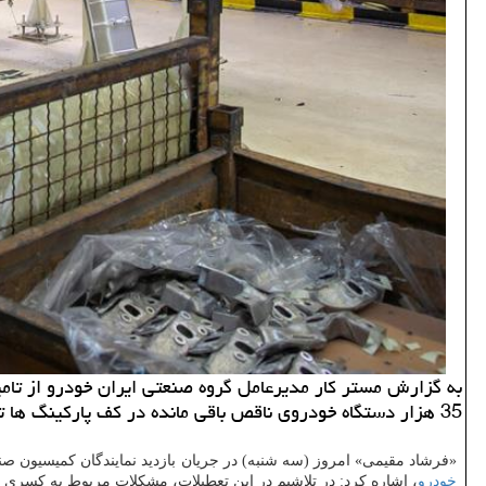
به گزارش مستر كار مدیرعامل گروه صنعتی ایران خودرو از تامی
35 هزار دستگاه خودروی ناقص باقی مانده در كف پاركینگ ها تكمیل و عرضه خواهد شد.
«فرشاد مقیمی» امروز (سه شنبه) در جریان بازدید نمایندگان کمیسیون صنا
خودرو
، اشاره کرد: در تلاشیم در این تعطیلات، مشکلات مربوط به کسری قطعات خودرو های ناقص را رفع