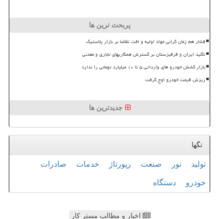
پربحث ترین ها
فشار هم زمان گرانی مواد اولیه و افت تقاضا بر بازار پلاستیک
تأکید ایران و قرقیزستان بر گسترش همکاریهای تجاری و معدنی
بازار کشش خودرو های وارداتی ۵ تا ۱۰ میلیارد تومانی را ندارد
ریزش قیمت خودرو اوج گرفت
جدیدترین ها
تگها
تولید
تور
صنعت
رپورتاژ
خدمات
صادرات
خودرو
دستگاه
اخبار و مطالب مستر کار