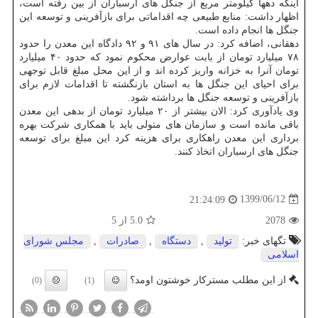
اینکه دهها کیلومتر مربع از جنگل های ارسباران از بین رفته است،
اظهار داشت: منابع طبیعی چه اقداماتی برای بازآفرینی و توسعه این
جنگل ها انجام داده است.
دهقانی، اضافه کرد: در سال های ۹۱ و ۹۲ دادگاه این معدن را حدود
۷۸ میلیارد تومان از بابت عوارض محکوم نمود که حدود ۴۰ میلیارد
تومان آنرا به خزانه واریز کرده اند و از این محل مبلغ قابل توجهی
برای احیای این جنگل ها به استان بازنگشته تا اقدامات لازم برای
بازآفرینی و توسعه جنگل ها برداشته شود.
وی یادآوری کرد: الان بیشتر از ۲۰ میلیارد تومان از بدهی این معدن
باقی مانده است و سازمان های متولی باید با همکاری شرکت بهره
برداری این معدن راهکاری برای هزینه کرد این مبلغ برای توسعه
جنگل های ارسباران اتخاذ کنند.
1399/06/12
21:24:09
2078
5.0
از 5
تگهای خبر:
تولید
,
دستگاه
,
صادرات
,
مجلس شورای
اسلامی
از این مطلب مسترکار خوشتون اومد؟
(0)
(1)