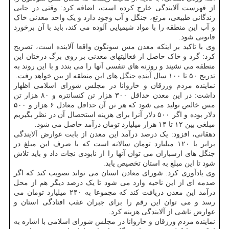
از فهرست آلایندگی خارج کرده است، اضافه کرد: وقتی در جایی
زندگانی طبیعی، مرتع، جنگل و آب وجود دارد و یک واحد معدنی خاک
و آب این منطقه را با مواد شیمیایی آلوده می کند، باید با آن برخورد
قانونی شود.
وی با تاکید بر اینکه معدن مس سونگون واقعا آلاینده است، تصریح
کرد: گرد و خاک حاصل از فعالیتهای معدنی بر روی برگ درختان این
منطقه می نشیند و روزنه های تنفسی آنها را می بندد و با این روند به
تدریج ۵۰ تا ۱۰۰ سال آینده جنگل های این منطقه از بین خواهد رفت.
نماینده مردم ورزقان و خاروانا در مجلس شورای اسلامی اظهار
داشت: در این معدن حداقل ۳۰۰ هزار تن کنسانتره و ۸۰ هزار تن
مس خالص تولید می شود که هر تن آن حداقل معادل ۶ هزار و ۵۰۰
دلار بوده و اگر ۵۰۰ دلار آنرا برای هزینه استحصال آن در نظر بگیریم
مبلغی بین ۱۲ تا ۱۴ هزار میلیارد تومان درآمد حاصل می شود.
دهقانی، افزود: یک درصد درآمد این معدن از بابت عوارض آلایندگی
برابر با ۱۲۰ میلیارد تومان سالانه است که با صرف این مبلغ در
جنگل های ارسباران می توان آنها را از نابودی نجات داد و باید تلاش
شود تا این مبلغ به استان تخصیص یابد.
وی یادآوری کرد: شورای معادن استان می تواند تصویب کند که اگر
صدمه ای از این ناحیه وارد می شود تا یک درصد دیگر هم از محل
درآمد این معدن دریافت کند که مجموعا به ۲۴۰ میلیارد تومان می
رسد و می توان این رقم را برای جبران عقب افتادگی استان و
عوارض ناشی از آلایندگی هزینه کرد.
نماینده مردم ورزقان و خاروانا در مجلس شورای اسلامی با اشاره به