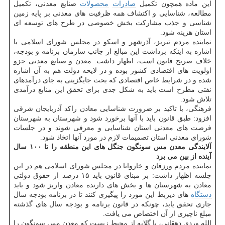
این ماده همچون تکمیل
صادرات
محصولات
صنایع معدنی، تکمیل
مطالعه، شناسایی و اکتشاف همه ظرفیت های معدنی بر پایه زمین
شناسی و جذب مشارکت بخش خصوصی در طرح های توسعه ای
استان هزینه شود.
نماینده مردم تبریز، آذرشهر و اسکو در مجلس شورای اسلامی با
اشاره به اینکه برداشت این مبالغ از جانب سازمان برنامه و بودجه،
خلاف صریح قانون است، اظهار داشت: معدن و صنایع معدنی جزو
اولویت های اقتصادی کشور بوده و در لایحه دولت هم به آن اشاره
شده و در شرایط خاص اقتصادی که بحث جایگزینی به جای درآمدهای
نفتی مطرح است باید به شکل جدی برای تحقق این منابع درآمدی
تلاش شود.
فرهنگی، با تاکید بر ضرورت شناسایی معادن راکد آذربایجان شرقی
افزود: طبق قانون باید با آنها برخورد شود و شهرستان به شهرستان
فرصت های معدنی استان شناسایی و معرفی شوند و در جلسات
شورای معدنی استان تصمیمات لازم در مورد آنها اتخاذ شود.
آلایندگی معدن مس سونگون جنگل های این منطقه را تا ۱۰۰ سال
آینده از بین می برد
نماینده مردم ورزقان و خاروانا در مجلس شورای اسلامی هم در این
جلسه اظهار داشت: بر مبنای قانون باید ۱۵ درصد از حقوق دولتی
معادن به شهرستان ها و بخش های دارنده معادن واریز شود و باید
دستگاه
های ذیربط این مورد را پیگیری کنند تا در برنامه بودجه سال
جاری تحقق یابد، چونکه در قانون برنامه و بودجه سال های گذشته
مبلغ ناچیزی از آن اختصاص می یافت.
الله وردی دهقانی، با گلایه از محیط زیست که معدن مس سونگون را