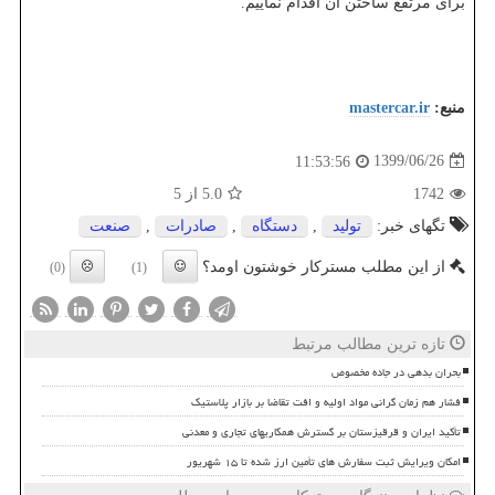
برای مرتفع ساختن آن اقدام نماییم.
منبع:
mastercar.ir
1399/06/26
11:53:56
1742
5.0
از 5
تگهای خبر:
تولید
,
دستگاه
,
صادرات
,
صنعت
از این مطلب مسترکار خوشتون اومد؟
(0)
(1)
تازه ترین مطالب مرتبط
بحران بدهی در جاده مخصوص
فشار هم زمان گرانی مواد اولیه و افت تقاضا بر بازار پلاستیک
تأکید ایران و قرقیزستان بر گسترش همکاریهای تجاری و معدنی
امکان ویرایش ثبت سفارش های تأمین ارز شده تا ۱۵ شهریور