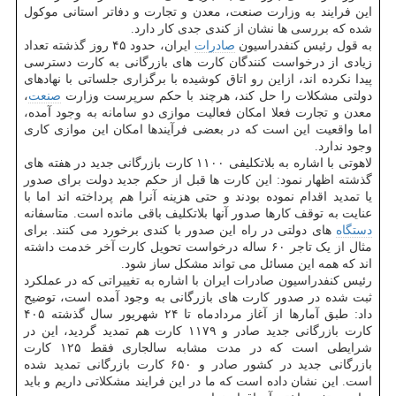
این فرایند به وزارت صنعت، معدن و تجارت و دفاتر استانی موکول
شده که بررسی ها نشان از کندی جدی کار دارد.
به قول رئیس کنفدراسیون
صادرات
ایران، حدود ۴۵ روز گذشته تعداد
زیادی از درخواست کنندگان کارت های بازرگانی به کارت دسترسی
پیدا نکرده اند، ازاین رو اتاق کوشیده با برگزاری جلساتی با نهادهای
دولتی مشکلات را حل کند، هرچند با حکم سرپرست وزارت
صنعت
،
معدن و تجارت فعلا امکان فعالیت موازی دو سامانه به وجود آمده،
اما واقعیت این است که در بعضی فرآیندها امکان این موازی کاری
وجود ندارد.
لاهوتی با اشاره به بلاتکلیفی ۱۱۰۰ کارت بازرگانی جدید در هفته های
گذشته اظهار نمود: این کارت ها قبل از حکم جدید دولت برای صدور
یا تمدید اقدام نموده بودند و حتی هزینه آنرا هم پرداخته اند اما با
عنایت به توقف کارها صدور آنها بلاتکلیف باقی مانده است. متاسفانه
دستگاه
های دولتی در راه این صدور با کندی برخورد می کنند. برای
مثال از یک تاجر ۶۰ ساله درخواست تحویل کارت آخر خدمت داشته
اند که همه این مسائل می تواند مشکل ساز شود.
رئیس کنفدراسیون صادرات ایران با اشاره به تغییراتی که در عملکرد
ثبت شده در صدور کارت های بازرگانی به وجود آمده است، توضیح
داد: طبق آمارها از آغاز مردادماه تا ۲۴ شهریور سال گذشته ۴۰۵
کارت بازرگانی جدید صادر و ۱۱۷۹ کارت هم تمدید گردید، این در
شرایطی است که در مدت مشابه سالجاری فقط ۱۲۵ کارت
بازرگانی جدید در کشور صادر و ۶۵۰ کارت بازرگانی تمدید شده
است. این نشان داده است که ما در این فرایند مشکلاتی داریم و باید