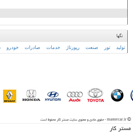
تگها
تولید
تور
صنعت
رپورتاژ
خدمات
صادرات
خودرو
د
mastercar.ir - حقوق مادی و معنوی سایت مستر كار محفوظ است
مستر كار