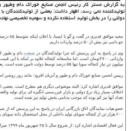
تولیدكننده نمی رسد، اظهار داشت: بعضی از تولیدكنندگان با و
دولتی را در بخش تولید استفاده نكرده و سهمیه تخصیصی نهاده
جو دامی نیز بیش از ۵۰ درصد واردات داریم.
وی در پاسخ به این پرسش که چرا تولیدکنندگان در
صنعت
دام و طیور کش
میلیون تن نیاز کنجاله سویا تنها ۵۵ درصد توسط دولت تامین شده است. یعنی عرضه بطور کل کم بوده و زمانی که عرضه در بازار به میزان کافی نباشد بازار غیر رسمی رونق پیدا می کند.
رییس انجمن صنایع خوراک دام و طیور و آبزیان افزود: مانند روز روشن است وقتی واردات و تو
موافق قدیری اشاره کرد: البته موضوعی دیگری هم مطرح است. بعضی از تول
اختلاف بسیار زیاد نرخ دولتی و بازار غیررسمی انگیزه ای برای تولید واق
تعداد آنها نیز کم بوده که موجب بدنامی بخش تولید نیز شده است.
۶۰۰ هزار تن از کنجاله سویای تولید داخلی از محل استحصال دانه سویای وارداتی تامین و ۴۱۵ هزار تن نیز از محل واردات تامین شده است.
این فعال اقتصادی اشاره کرد: از شروع سال تا ۲۵ شهریور ماه ۱۳۹۹ میزان واردات ذرت ۴میلیون و ۸۵۳ هزارتن، کنجاله سویا ۴۱۵هزار و ۲۳۲ تن، دانه سویا ۸۹۴ هزار و ۶۸۹تن و جوی دامی نیز ۹۹۲ هزار و ۱۵۶تن بوده است.