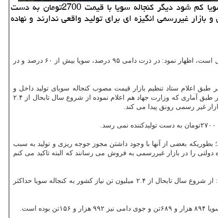
به گزارش مستر كار رئیس انجمن صنایع خوراك دام وطیور و آبزیان با اشاره به اینكه وقتی واردات و تولید داخلی كنجاله سویا كم شود دیگر كنجاله سویا با قیمت 2700تومان به دست
 بازار غیررسمی انگیزه ای برای تولید واقعی ندارند و نهاده
مجید موافق قدیری در گفت و گو با ایسنا، با اعلان اینکه متوسط ۸۵ درصد از نهاده های دامی مصرفی در داخل کشور وارداتی و تنها ۱۵ درصد تولید داخل است، اظهار نمود: در ذرت دامی ۹۵ درصد، سویا بیش از ۶۰ درصد و در
ر طبق اعلام ستاد تنظیم بازار قیمت مصوب کنجاله سویای تولید داخل و
وارداتی ۲۷۰۰تومان است. اما متاسفانه کنجاله علاوه بر اینکه با این قیمت به دست تولید کننده نمی رسد، در زمان مناسب نیز به دست آنها نمی رسد. بر طبق آماری که وزارت جهاد هم اعلام نموده از شروع سال تابحال از ۲.۴
 بطوریکه بعضی از آنها با وجود داشتن مجوز جوجه ریزی و تولید به سبب
ه دولتی را در بازار غیررسمی به فروش می رسانند که البته تاکید می کنم
عضو هیات نمایندگان اتاق بازرگانی ایران در پاسخ به این پرسش که از شروع سال تابحال چه میزان کنجاله سویا در کشور تولید شده است، اظهار داشت: از شروع سال تابحال از ۲.۴ میلیون تن نیاز کشور به کنجاله سویا حداکثر