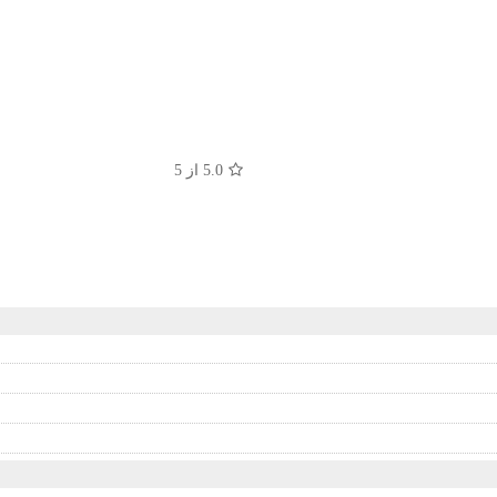
5.0
از 5