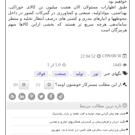
خواهیم بود.
طبق اظهارات مسئولان الان هشت میلیون تن کالای خوراکی،
بهداشتی، مواداولیه، صنعتی و کشاورزی در گمرکات کشور در داخل
محوطه‎ها و انبارهای بندری و کشتی های درصف انتظار تخلیه و منتظر
ساماندهی هرچه سریع تر هستند که بخشی ازاین کالاها سهم
هرمزگان است.
1399/08/30
22:04:52
1449
5.0
از 5
تگهای خبر:
تور
,
تولید
,
صنعت
,
فولاد
از این مطلب مسترکار خوشتون اومد؟
(0)
(1)
تازه ترین مطالب مرتبط
فشار هم زمان گرانی مواد اولیه و افت تقاضا بر بازار پلاستیک
تأکید ایران و قرقیزستان بر گسترش همکاریهای تجاری و معدنی
امکان ویرایش ثبت سفارش های تأمین ارز شده تا ۱۵ شهریور