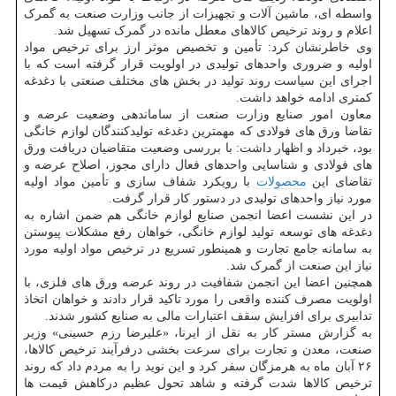
واسطه ای، ماشین آلات و تجهیزات از جانب وزارت صنعت به گمرک
اعلام و روند ترخیص کالاهای معطل مانده در گمرک تسهیل شد.
وی خاطرنشان کرد: تأمین و تخصیص موثر ارز برای ترخیص مواد
اولیه و ضروری واحدهای تولیدی در اولویت قرار گرفته است که با
اجرای این سیاست روند تولید در بخش های مختلف صنعتی با دغدغه
کمتری ادامه خواهد داشت.
معاون امور صنایع وزارت صنعت از ساماندهی وضعیت عرضه و
تقاضا ورق های فولادی که مهمترین دغدغه تولیدکنندگان لوازم خانگی
بود، خبرداد و اظهار داشت: با بررسی وضعیت متقاضیان دریافت ورق
های فولادی و شناسایی واحدهای فعال دارای مجوز، اصلاح عرضه و
تقاضای این
محصولات
با رویکرد شفاف سازی و تأمین مواد اولیه
مورد نیاز واحدهای تولیدی در دستور کار قرار گرفت.
در این نشست اعضا انجمن صنایع لوازم خانگی هم ضمن اشاره به
دغدغه های توسعه تولید لوازم خانگی، خواهان رفع مشکلات پیوستن
به سامانه جامع تجارت و همینطور تسریع در ترخیص مواد اولیه مورد
نیاز این صنعت از گمرک شد.
همچنین اعضا این انجمن شفافیت در روند عرضه ورق های فلزی، با
اولویت مصرف کننده واقعی را مورد تاکید قرار دادند و خواهان اتخاذ
تدابیری برای افزایش سقف اعتبارات مالی به صنایع کشور شدند.
به گزارش مستر کار به نقل از ایرنا، «علیرضا رزم حسینی» وزیر
صنعت، معدن و تجارت برای سرعت بخشی درفرآیند ترخیص کالاها،
۲۶ آبان ماه به هرمزگان سفر کرد و این نوید را به مردم داد که روند
ترخیص کالاها شدت گرفته و شاهد تحول عظیم درکاهش قیمت ها