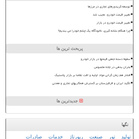
توسعه کریدورهای تجاری در مرزها
تغییر قیمت خودرو، عجیب شد
تغییر قیمت خودرو در بازار
چرا هنگام نشانه گیری، ناخودآگاه یک چشم خودرا می بندیم؟
پربحث ترین ها
سقوط دسته جمعی قیمتها در بازار خودرو
بحران بدهی در جاده مخصوص
فشار هم زمان گرانی مواد اولیه و افت تقاضا بر بازار پلاستیک
تأکید ایران و قرقیزستان بر گسترش همکاریهای تجاری و معدنی
جدیدترین ها
تگها
تولید
تور
صنعت
رپورتاژ
خدمات
صادرات