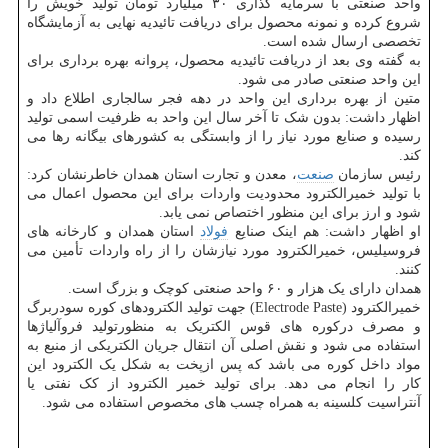
واحد صنعتی با سرمایه گذاری ۳۰ میلیارد تومان تولید خویش را
شروع کرده و نمونه محصول برای دریافت تائیدیه نهایی به آزمایشگاه
تخصصی ارسال شده است.
به گفته وی بعد از دریافت تائیدیه محصول، پروانه بهره برداری برای
این واحد صنعتی صادر می شود.
متین از بهره برداری این واحد در دهه فجر سالجاری اطلاع داد و
اظهار داشت: بدون شک تا آخر سال این واحد به ظرفیت اسمی تولید
رسیده و صنایع مورد نیاز را از وابستگی به کشورهای بیگانه رها می
کند.
رئیس سازمان
صنعت
، معدن و تجارت استان همدان خاطرنشان کرد:
با تولید خمیرالکترود محدودیت واردات برای این محصول اعمال می
شود و ارز برای این منظور اختصاص نمی یابد.
او اظهار داشت: هم اینک صنایع
فولاد
استان همدان و کارخانه های
فروسیلیس، خمیرالکترود مورد نیازشان را از راه واردات تأمین می
کنند.
همدان دارای یک هزار و ۶۰ واحد صنعتی کوچک و بزرگ است.
خمیرالکترود (Electrode Paste) جهت تولید الکترودهای کوره سودربرگ
و مصرف درکوره های قوس الکتریک به منظورتولید فروآلیاژها
استفاده می شود و نقش اصلی آن انتقال جریان الکتریکی از منبع به
مواد داخل کوره می باشد که پس ازپخت به شکل یک الکترود این
کار را انجام می دهد. برای تولید خمیر الکترود از کک نفتی یا
آنتراسیت کلسینه به همراه چسب های مخصوص استفاده می شود.