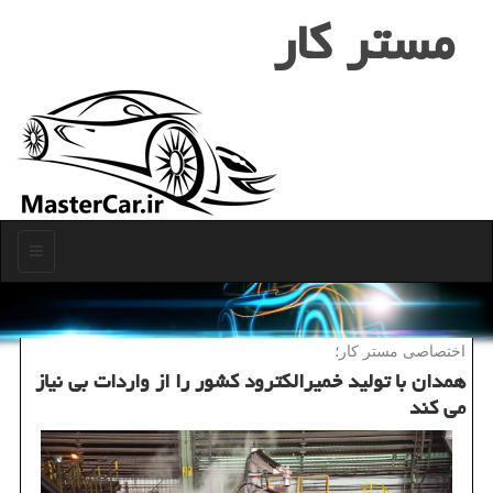
مستر كار
منو
اختصاصی مستر كار؛
همدان با تولید خمیرالكترود كشور را از واردات بی نیاز
می كند