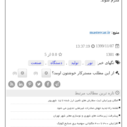
ملزم شوند.
منبع:
mastercar.ir
1399/11/07
13:37:19
1301
0.0
از 5
تگهای خبر:
تور
,
تولید
,
دستگاه
,
صنعت
از این مطلب مسترکار خوشتون اومد؟
(0)
(0)
تازه ترین مطالب مرتبط
امکان ویرایش ثبت سفارش های تأمین ارز شده تا ۱۵ شهریور
نقشه راه جدید جهش صادرات غیرنفتی تدوین می شود
پیشرفت زیرساخت های شهری و نوسازی معابر شهر تهران
افزایش ۳۰۰ تا ۴۰۰ مگاواتی سهمیه برق صنایع کوچک