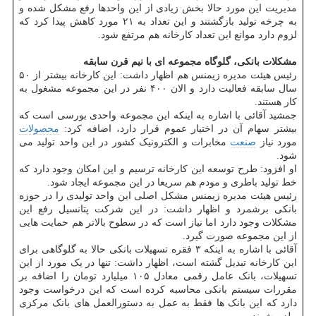
مدیریت این مورد حالا بخش زیادی از این واحدها رفع مشکل شده و
به چرخه تولید بازگشتند و این تعداد به ۲۱ مورد کاهش پیدا کرد که
لزوم دارد موانع این تعداد کارخانه هم مرتفع شود.
مشکلات بانکی، گلوگاه مجموعه ای با نیم قرن سابقه
رئیس هیئت مدیره زیمنس هم اظهار داشت: این کارخانه بیشتر از ۵۰
سال سابقه فعالیت دارد و الان ۴۰۰ نفر در این مجموعه مشغول به
کار هستند.
جمشید آقائی با اشاره به اینکه این مجموعه واحدی بورسی است که
بیشتر سهام آن در اختیار عموم قرار دارد، اضافه کرد:
محصولات
مورد نیاز
صنعت
مخابرات و الکترونیک کشور در این واحد تولید می
شود.
او افزود: طرح توسعه این کارخانه ترسیم و این امکان وجود دارد که
خط تولید باطری و مودم هم سریعا در این مجموعه ایجاد شود.
رئیس هیئت مدیره زیمنس مشکل اصلی این واحد تولیدی را در حوزه
بانکی برشمرد و اظهار داشت: در این شرکت پتانسیل رفع این
مشکلات وجود دارد اما نیاز است که در سطوح بالاتر هم حمایت هایی
از این مجموعه صورت گیرد.
آقائی با اشاره به اینکه ۳ فقره تسهیلات بانکی حالا به گلوگاهی برای
این کارخانه تبدیل گشته است، اظهار داشت: تنها در یک مورد از این
تسهیلات، بانک عامل رقمی معادل ۱۰۵ میلیارد تومان را اضافه بر
مقررات سیستم بانکی محاسبه کرده است که این درخواست وجود
دارد که این بانک ها فقط به عمل به دستورالعمل های بانک مرکزی