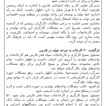
مطرح و برای آن چاره اندیشی شود.
مدیرکل تعاون کار و رفاه اجتماعی فارس با اشاره به اینکه زیمنس
ظرفیت ایجاد ۴ تا ۵ هزار شغل را دارد، اظهار داشت: کمک به راه
اندازی خط تولید و توسعه این واحد تولیدی در منطقه ویژه اقتصادی
هم می تواند به ایجاد اشتغال پایدار بیانجامد.
مختاری ضمن اشاره به برخی مطالبات کارگران زیمنس که از گذشته
وجود داشته، تصریح کرد: به مشکلات کارگران این واحد تولیدی و
سایر کارخانجات باید با نگاه انسان دوستانه و اجتماعی نگریست و
پیاده سازی این نوع نگاه مبحث مهمی است که باید در فرهنگ کار
بیشتر به آن توجه گردد.
بازگشت ۳۰ کارخانه به چرخه تولید در فارس
مسئول بسیج کارگری و کارخانجات سپاه فجر فارس هم کارخانجات و
واحدهای تولیدی را آبروی این استان دانست و اظهار داشت: تمام
تلاش مجموعه سپاه استان و بسیج کارگری برای رفع مشکلات
واحدهای تولید بکار گرفته خواهد شد.
سرگرد پاسدار محمدجواد مختاری اظهار داشت: رفع مشکلات حوزه
کارگری و کارفرمایی با جدیت در دستورکار قرار دارد تا موانع پیش
روی تولید رفع گردد.
او افزود: اغلب مشکلات واحدهای تولیدی در حوزه بانکی است و لازم
است درسطح ملی در اینباره چاره اندیشی شود.
مسئول بسیج کارگری و کارخانجات سپاه فجر فارس بیان نمود: ۵۱
کارخانه در سطح این استان به علت مشکلات بانکی به تملک بانک
درآمده بود که با انجام اقدامات لازم بین دستگاههای اجرایی و