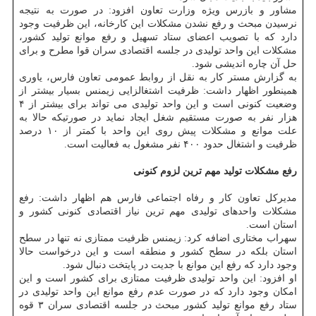
مشاور و بازرس ویژه وزارت تعاون افزود: در صورت به نتیجه
نرسیدن مبحث و رفع نشدن مشکلات این کارخانه، این ظرفیت وجود
دارد که با تصویب اعضای ستاد تسهیل و رفع موانع تولید کشور،
مشکلات این واحد تولیدی در جلسه اقتصادی سران قوا مطرح و برای
حل آن چاره اندیشی شود.
به گزارش مستر کار به نقل از روابط عمومی تعاون فارس، یاوری
همینطور اظهار داشت: ظرفیت اشتغالزایی زیمنس بسیار بیشتر از
وضعیت کنونی است و این واحد تولیدی می تواند برای بیشتر از ۴
هزار نفر به صورت مستقیم شغل ایجاد نماید در صورتیکه حالا به
علت موانع و مشکلات پیش روی این واحد با کمتر از ۱۰ درصد
ظرفیت و اشتغال حدود ۴۰۰ نفر مشغول به فعالیت است.
رفع مشکلات تولید مهم ترین لزوم کنونی
مدیرکل تعاون کار و رفاه اجتماعی فارس هم اظهار داشت: رفع
مشکلات واحدهای تولیدی مهم ترین نیاز اقتصادی کنونی کشور و
استان است.
سهراب مختاری اضافه کرد: زیمنس ظرفیت ممتازی نه تنها در سطح
استان بلکه در سطح کشور و منطقه است و این درخواست حالا
وجود دارد که رفع این موانع با جدیت در پایتخت دنبال شود.
او افزود: این واحد تولیدی ظرفیت ممتازی برای کشور است و این
امکان وجود دارد که در صورت عدم رفع موانع این واحد تولیدی در
ستاد رفع موانع تولید کشور مبحث در جلسه اقتصادی سران ۳ قوه