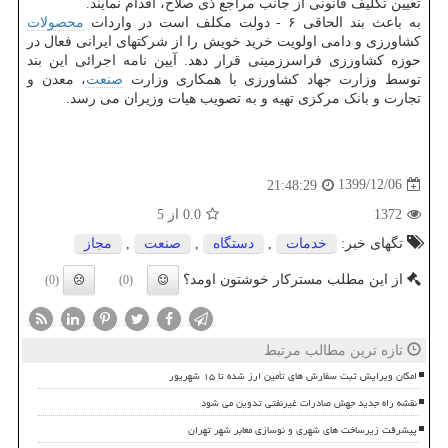
تعیین تکلیف قانونی از جانب مراجع ذی صلاح، اقدام نمایند.
به باعث بند الحاقی ۶ - دولت مکلف است در واردات
محصولات
کشاورزی و دامی اولویت خرید خویش را از شرکتهای ایرانی فعال در
حوزه کشاورزی فراسرزمینی قرار دهد. آیین نامه اجرائی این بند
توسط وزارت جهاد کشاورزی با همکاری وزارت
صنعت
، معدن و
تجارت و بانک مرکزی تهیه و به تصویب هیات وزیران می رسد.
1399/12/06
21:48:29
1372
0.0
از 5
تگهای خبر:
خدمات
,
دستگاه
,
صنعت
,
مجاز
از این مطلب مسترکار خوشتون اومد؟
(0)
(0)
تازه ترین مطالب مرتبط
امکان ویرایش ثبت سفارش های تأمین ارز شده تا ۱۵ شهریور
نقشه راه جدید جهش صادرات غیرنفتی تدوین می شود
پیشرفت زیرساخت های شهری و نوسازی معابر شهر تهران