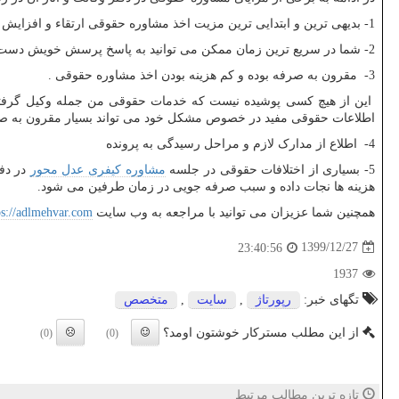
1- بدیهی ترین و ابتدایی ترین مزیت اخذ مشاوره حقوقی ارتقاء و افزایش دانش حقوقی و کسب اطلاعات حقوقی کاربردی که شما را به نسبت سایرین متمایز می کند می باشد.
2- شما در سریع ترین زمان ممکن می توانید به پاسخ پرسش خویش دست یافته و اقدامات بعدی را با توجه به مصلحت خویش انجام دهید.
3- مقرون به صرفه بوده و کم هزینه بودن اخذ مشاوره حقوقی .
این از هیچ کسی پوشیده نیست که خدمات حقوقی من جمله وکیل گرفتن ا
اطلاعات حقوقی مفید در خصوص مشکل خود می تواند بسیار مقرون به صرف
4- اطلاع از مدارک لازم و مراحل رسیدگی به پرونده
5- بسیاری از اختلافات حقوقی در جلسه
مشاوره کیفری عدل محور
در دفت
هزینه ها نجات داده و سبب صرفه جویی در زمان طرفین می شود.
همچنین شما عزیزان می توانید با مراجعه به وب سایت
ps://adlmehvar.com
1399/12/27
23:40:56
1937
تگهای خبر:
رپورتاژ
,
سایت
,
متخصص
از این مطلب مسترکار خوشتون اومد؟
(0)
(0)
تازه ترین مطالب مرتبط