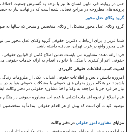
حتی در روابط فی مابین انسان ها نیز با توجه به گسترش جمعیت اختلافات
پرونده های مطروحه در مراجع قضایی شده است که در نهایت نیاز به حضو
گروه وکلای عدل محور
گروه وکلای عدل محور متشکل از وکلای متخصص و متبحر که سالها به صو
.
شما عزیزان برای ارتباط با دکترین حقوقی گروه وکلای عدل محور می تو
عدل محور وافع در غرب تهران، صادقیه داشته باشید.
فرد ارائه دهنده مشاوره می بایست ضمن اطلاع کامل از قوانین حقوقی، 
حقوقی اعم از کیفری یا ملکی یا خانواده اقدام به ارائه خدمات حقوقی می 
اهمیت کسب اطلاعات حقوقی کاربردی
امروزه داشتن دانش و اطلاعات حقوقی ابتدایی، یکی از ملزومات زندگی ه
باشید تا در هنگام بروز بحران های حقوقی یا مشکلات حقوقی بتوانید در
نیاز هر فرد جز با مراجعه به وکلا و اخذ مشاوره حقوقی در دفتر وکالت ا
عدم اطلاع از نحوه اقدامات ابتدایی یا عدم اخذ مشاوره حقوقی در هنگام م
توصیه اکید ما آن است که پیش از هر اقدام حقوقی ابتداعاً به متخصصین 
مزایای
مشاوره امور حقوقی
در دفتر وکالت
در ادامه به برخی از مزایای مشاوره حقوقی در دفتر وکالت و آثار آن در 