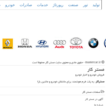
تولید
تور
صنعت
رپورتاژ
خدمات
صادرات
خودرو
د
mastercar.ir - حقوق مادی و معنوی سایت مستر كار محفوظ است
مستر كار
فروش خودرو و اخبار خودرو
مسترکار
، یه پلت فرم هوشمند برای عاشقان خودرو و ماشین بازا
صفحات مستر كار
آگهی در مستر كار
درباره ما