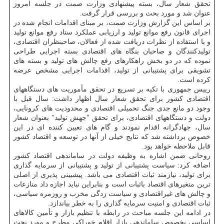
تحقق شعار سال، بسته پیشنهادی وزارت صمت در جلسه امروز
عنوان شد و مورد بحث و بررسی قرار گرفت.
بر اساس این گزارش وزارت صمت، بر مبنای اقدامات انجام شده در
اجرای قانون رفع موانع تولید و ارزیابی عملکرد ستاد رفع موانع تولید
و با استفاده از نظرات دریافت شده از فعالان، صاحبنظران اقتصادی،
تولیدکنندگان و صاحبان بنگاه های اقتصادی بسته اجرایی طراحی
نموده که در دو بخش راهکارهای رفع چالش های تولید و بسته های
تشویقی برای پشتیبانی از تولید، اقدامات اجرایی مشخص عرضه
کرده است.
رییس جمهوری با تکیه بر تسریع در تحقق مأموریت های دستگاههای
اقتصادی کشور برای تحقق شعار سال اظهار داشت: سال قبل با
وجود دو مانع جدی جنگ تحمیلی اقتصادی و محدودیت های کرونایی،
دولت و دستگاههای اقتصادی، برای تحقق "جهش تولید" بعنوان شعار
سال، جهادگرانه اقدام نمودند و گام های تعیین کننده ای در این
خصوص برداشته شد که نتایج خیلی از آنها در توسعه و اقتصاد کشور
قابل ملاحظه خواهد بود.
روحانی ضمن اشاره به وظیفه دولت در ساماندهی اقتصاد کشور
اضافه کرد: سیاست پشتیبانی از تولید و پشتیبانی از سرمایه گذاری
برای تولید، نیازمند ثبات اقتصادی می باشد. پیشبینی پذیری از اصلی
ترین متغیرهای اقتصاد باثبات است و بنابراین نباید اجازه داد منازعات
و چالش های غیراقتصادی و سیاست زدگی مخرب و روزمره سیاسی،
ثبات اقتصادی و امنیت سرمایه گذاری را به خطر بیاندازد.
در ادامه این جلسه مباحث در رابطه با تنظیم بازار و تأمین کالاهای
اساسی بخصوص ساماندهی بازار اقلام خوراکی مطرح و مورد بحث