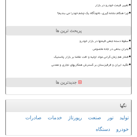
تغییر قیمت خودرو در بازار
چرا هنگام نشانه گیری، ناخودآگاه یک چشم خودرا می بندیم؟
پربحث ترین ها
سقوط دسته جمعی قیمتها در بازار خودرو
بحران بدهی در جاده مخصوص
فشار هم زمان گرانی مواد اولیه و افت تقاضا بر بازار پلاستیک
تأکید ایران و قرقیزستان بر گسترش همکاریهای تجاری و معدنی
جدیدترین ها
تگها
تولید
تور
صنعت
رپورتاژ
خدمات
صادرات
خودرو
دستگاه