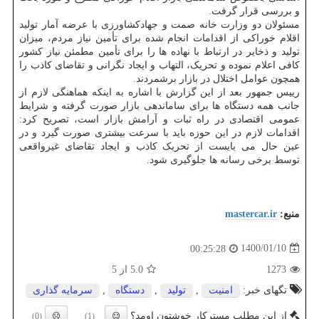
و بررسی قرار گرفت.
مسئولان دو وزارت خانه صمت و جهادکشاورزی با عرضه آمار تولید
اقلام خوراکی از اقدامات انجام شده برای تأمین نیاز مردم، میزان
تولید و ذخایر در ارتباط با نهاده ها را برای تأمین مطمئن نیاز کشور
کافی اعلام نموده و تحریک، التهاب و ایجاد نگرانی و تقاضای کاذب را
همچون عوامل اختلال در بازار برشمردند.
رییس جمهور بعد از این گزارش با اشاره به اینکه هماهنگی لازم از
جانب همه دستگاه ها برای ساماندهی بازار صورت گرفته و شرایط
عمومی اقتصادی در راه ثبات و آرامش بازار است، تصریح کرد:
اقدامات لازم در این حوزه باید با سرعت بیشتری صورت گیرد و در
عین حال می بایست از تحریک کاذب و ایجاد تقاضای غیرواقعی
توسط برخی رسانه ها جلوگیری شود.
منبع:
mastercar.ir
1400/01/10
00:25:28
1273
5.0
از 5
تگهای خبر:
امنیت
,
تولید
,
دستگاه
,
سرمایه گذاری
از این مطلب مسترکار خوشتون اومد؟
(0)
(1)