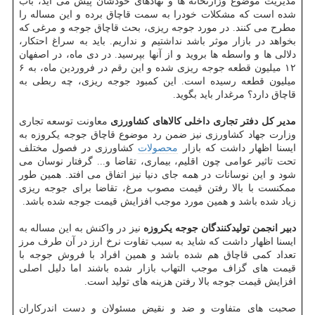
مدیریت موضوع وزارتخانه ها و نهادهای خودشان پیش می آید، باب
شده است که مشکلات خودرا به سمت قاچاق برده و این مساله را
مطرح می کنند. در مورد جوجه ریزی، بحث قاچاق جوجه و مرغی که
بخواهد در بازار موثر باشد نداشتیم و نداریم. باید به سراغ احتکار،
دلالی ها و واسطه ها بروید و از آنها بپرسید. در دی ماه، در اصفهان
۱۲ میلیون قطعه جوجه ریزی شده و این رقم در فروردین ماه، به ۶
میلیون قطعه رسیده است. این کمبود جوجه ریزی، چه ربطی به
قاچاق دارد؟ مرغدار باید بگوید.
مدیر کل دفتر تجاری داخلی کالاهای کشاورزی
معاونت توسعه تجاری
وزارت جهاد کشاورزی نیز ضمن رد موضوع قاچاق جوجه یکروزه به
ایسنا اظهار داشت که بازار
محصولات
کشاورزی در فصول مختلف
تحت تاثیر عوامی چون اقلیم، بیماری، تقاضا و... گرفتار نوسان می
شود و این نوسانات در همه جای دنیا نیز اتفاق می افتد. همین طور
ممکنست با بالا رفتن قیمت مصوب مرغ، تقاضا برای جوجه ریزی
زیاد شده باشد و همین مورد موجب افزایش قیمت جوجه شده باشد.
دبیر انجمن تولیدکنندگان جوجه یکروزه
نیز در واکنش به این مساله به
ایسنا اظهار داشت که شاید به سبب تفاوت نرخ ارز در آن طرف مرز
تعداد کمی قاچاق هم شده باشد و همین افراد با فروش جوجه با
قیمت های گزاف موجب التهاب بازار شده باشند اما دلیل اصلی
افزایش قیمت جوجه بالا رفتن هزینه های تولید است.
صحبت های متفاوت و ضد و نقیض مسئولان و دست اندرکاران