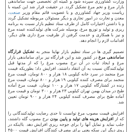
وزارت کشاورزی سپرده شود و کمیته ای تخصصی جهت ساماندهی
بازار مرغ و تخم مرغ تشکیل گردد. در حقیقت قرار شد این کمیته با
ریاست وزیر جهاد کشاورزی و با عضویت قائم مقام وزیر
صنعت
،
معدن و تجارت در امور تجاری و دیگر مسئولان مربوطه تشکیل گردد
و با داشتن اختیارات کامل از طرف ستاد تنظیم بازار نسبت به برنامه
ریزی و تولید و توزیع مرغ، بوسیله شرکت های تولیدکننده عمده مرغ
و نیز با همکاری و خدمت گرفتن از ظرفیت مرغ داری های دیگر،
اقدامات لازم را انجام دهد.
تصمیم گیری ها در ستاد تنظیم بازار نهایتا منجر به
تشکیل قرارگاه
ساماندهی مرغ
در کشور شد و این قرارگاه نیز برای ساماندهی بازار
مرغ و ایجاد ثبات در آن نرخ مصوب مرغ را که از مدتها قبل
تولیدکنندگان نسبت به آن انتقاد داشتند، افزایش داد؛ بطوریکه قیمت
مرغ منجمد در سرد خانه کیلویی ۱۸ هزار و ۸۰۰ تومان، قیمت مرغ
منجمد برای مصرف کننده کیلویی ۱۹ هزار و ۸۰۰ تومان، قیمت مرغ
زنده در کشتارگاه کیلویی ۱۷ هزار و ۱۰۰ تومان، قیمت مرغ آماده
طبخ در میدان بهمن تهران کیلویی ۲۳ هزار و ۳۰۰ تومان و قیمت مرغ
آماده طبخ برای مصرف کننده کیلویی ۲۴ هزار و ۹۰۰ تومان تعیین
شد.
افزایش قیمت مصوب مرغ توانست تا حدی رضایت تولیدکنندگانی را
که از
افزایش هزینه های تولید و پایین بودن
نرخ مصوب گله داشتند،
جلب نماید و تمایل آنها را برای جوجه ریزی افزایش دهد. بااینکه در
روی دیگر این سکه یعنی برای مصرف کنندگان افزایش قیمت ۴۵۰۰