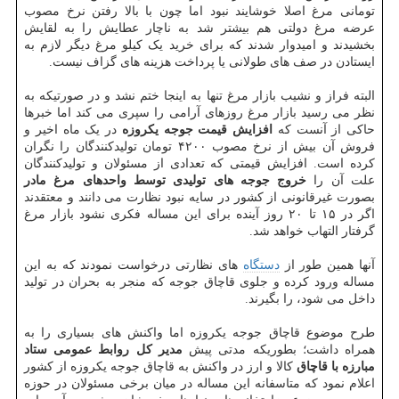
تومانی مرغ اصلا خوشایند نبود اما چون با بالا رفتن نرخ مصوب
عرضه مرغ دولتی هم بیشتر شد به ناچار عطایش را به لقایش
بخشیدند و امیدوار شدند که برای خرید یک کیلو مرغ دیگر لازم به
ایستادن در صف های طولانی یا پرداخت هزینه های گزاف نیست.
البته فراز و نشیب بازار مرغ تنها به اینجا ختم نشد و در صورتیکه به
نظر می رسید بازار مرغ روزهای آرامی را سپری می کند اما خبرها
حاکی از آنست که
افزایش قیمت جوجه یکروزه
در یک ماه اخیر و
فروش آن بیش از نرخ مصوب ۴۲۰۰ تومان تولیدکنندگان را نگران
کرده است. افزایش قیمتی که تعدادی از مسئولان و تولیدکنندگان
علت آن را
خروج جوجه های تولیدی توسط واحدهای مرغ مادر
بصورت غیرقانونی از کشور در سایه نبود نظارت می دانند و معتقدند
اگر در ۱۵ تا ۲۰ روز آینده برای این مساله فکری نشود بازار مرغ
گرفتار التهاب خواهد شد.
آنها همین طور از
دستگاه
های نظارتی درخواست نمودند که به این
مساله ورود کرده و جلوی قاچاق جوجه که منجر به بحران در تولید
داخل می شود، را بگیرند.
طرح موضوع قاچاق جوجه یکروزه اما واکنش های بسیاری را به
همراه داشت؛ بطوریکه مدتی پیش
مدیر کل روابط عمومی ستاد
مبارزه با قاچاق
کالا و ارز در واکنش به قاچاق جوجه یکروزه از کشور
اعلام نمود که متاسفانه این مساله در میان برخی مسئولان در حوزه