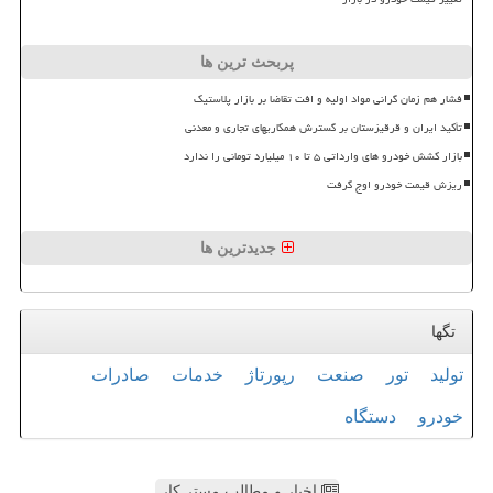
پربحث ترین ها
فشار هم زمان گرانی مواد اولیه و افت تقاضا بر بازار پلاستیک
تأکید ایران و قرقیزستان بر گسترش همکاریهای تجاری و معدنی
بازار کشش خودرو های وارداتی ۵ تا ۱۰ میلیارد تومانی را ندارد
ریزش قیمت خودرو اوج گرفت
جدیدترین ها
تگها
تولید
تور
صنعت
رپورتاژ
خدمات
صادرات
خودرو
دستگاه
اخبار و مطالب مستر کار