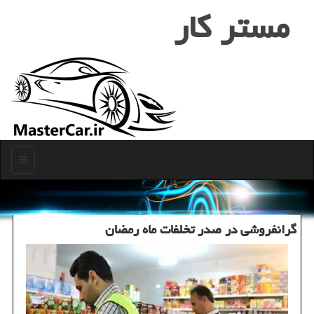
مستر كار
منو
گرانفروشی در صدر تخلفات ماه رمضان