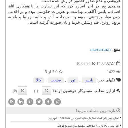
فروشی و عدم صدور فاکتور گزارش شده است.
محمدی پور در آخر اشاره کرد که این نظارت ها با همکاری اتاق
اصناف، پلیس آگاهی، بهداشت و تعزیرات حکومتی بوده و بر اقلامی
چون مواد پروتئینی، میوه و سبزیجات، آش و حلیم، زولبیا و بامیه،
برنج، روغن، قند وشکر، خرما و نان صورت گرفته است.
منبع:
mastercar.ir
1400/02/27
10:03:54
1422
5.0
از 5
تگهای خبر:
پلیس
,
تور
,
صنعت
,
كالا
از این مطلب مسترکار خوشتون اومد؟
(0)
(1)
تازه ترین مطالب مرتبط
امکان ویرایش ثبت سفارش های تأمین ارز شده تا ۱۵ شهریور
افزایش ۳۰۰ تا ۴۰۰ مگاواتی سهمیه برق صنایع کوچک