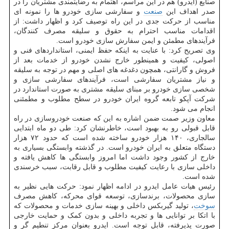
صنایع (ایدرو) هم در این مراسم، اهتمام به رضایتمندی مشتریان را در
صدر اهداف این
صنعت
و سفارشی سازی خودرو ها را نمونه ای
مناسب از حرکت جدی در این راه توصیف کرد و اظهار داشت: از
اقدامات مناسب احترام به حقوق و سلیقه مصرف کنندگان،
فرآیندهای مطمئن و ایمن سفارش سازی خودرو است.
وی تصریح کرد: با عنایت به اینکه حفظ ایمنی، استانداردهای فنی و
اصولی، کیفیت و همینطور خارج نشدن خودرو از خدمات بعد از
فروش و گارانتی، همچون دغدغه های اصلی و مهم در توجه به سلیقه
و نیاز مشتریان سفارشی است، فرآیندهای سفارشی سازی و
شخصی سازی خودرو بر مبنای سلیقه مشتری به صورت استاندارد در
شرکت آپکو تابعه گروه ایران خودرو در سطح مطلوب و مطمئنی
انجام می شود.
معاون وزیر صمت ضمن اشاره به این که صنعت خودروسازی در راه
قابل قبولی رو به بهبود است، خاطرنشان کرد: طی دو ماه ابتدایی
سالجاری، ۱۴۰ هزار خودرو ساخته شده است که حدود ۷۲ هزار
دستگاه متعلق به ایران خودرو است. در گذشته وابستگی بسیاری به
خارج از کشور وجود داشت اما امروز وابستگی ها کاهش یافته و
داخلی سازی با رعایت کیفیت مطلوب و قابل رقابت، سبب خرسندی
شده است.
رئیس هیات عامل ایدرو در ادامه اظهار نمود: حرکت هایی نظیر به
سازی محصولات، برندسازی، توسعه قوای محرکه، کاهش مصرف
سوخت
، تولید گیربکس داخلی و بهینه سازی خدمات و محصولات که
با اتکا بر توانایی ها و تجربه داخلی و بدون کمک و حمایت خارجی
صورت پذیرفته، قابل توجه است. ایدرو بعنوان مرکز تنطیم گر و