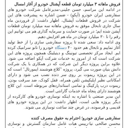
فروش ماهانه ۳ میلیارد تومان قطعه آپشنال خودرو از آغاز امسال
در ادامه این مراسم، حسن جلینی-مدیرعامل شرکت خودرو های
سفارشی ایران خودرو (آپکو) - ضمن اشاره به پیشرفت های این
شرکت در فروش قطعات آپشنال، اظهار داشت: از فروردین ماه
سال جاری تابحال موفق به فروش ماهانه سه میلیارد تومان قطعات
آپشن شده ایم؛ در صورت حمایت و سرمایه گذاری هم می توانیم این
رقم را تا ۳۰ میلیارد تومان در ماه هم افزایش دهیم.
وی ادامه داد: سعی شده تا پروژه سفارشی سازی را از خط تولید
آغاز نماییم و تابحال هم حدود ۴۰
دستگاه
خودرو را نانو سرامیک کرده
ایم. ایجاد مرکز تخصصی تیونینگ و دیتیلینگ همچون پروژه های این
شرکت است که از امروز به خدمات شرکت آپکو اضافه می شود.
علاوه براین پروژه دیگر این شرکت که در همکاری با یک شرکت
دانش بنیان صورت می گیرد، پروژه "کلاچ هوشمند ایمورتال" است که
در این پروژه ریموت بر روی سر دنده نصب می شود و دارای
امکاناتی نظیر اپلیکیشن تلفن همراه، قفل کودک، ضد سرقت بودن،
ریموت درب پارکینگ و تمامی استانداردهای مربوطه است. این کلاچ
هوشمند دارای پنجاه ماه خدمات گارانتی است.
این مدیر صنعتی با اشاره به اینکه نوسازی خودرو های کارکرده از
دیگر پروژه هایی است، اظهار داشت: در این پروژه خودرو های
قدیمی و فرسوده، در عرض چند ساعت نوسازی می شوند.
سفارشی سازی خودرو؛ احترام به حقوق مصرف کننده
محسن صالحی نیا-رییس هیات عامل سازمان گسترش و نوسازی