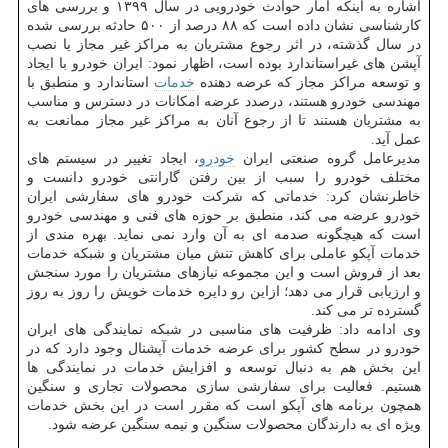
اشاره به اینکه آمار حوادث خودرویی در سال ۱۳۹۹ و بررسی های
کارشناسی نشان داده است که ۸۸ درصد از ۵۰۰ حادثه بررسی شده
در سال گذشته، در اثر رجوع مشتریان به مراکز غیر مجاز یا نصب
آپشن های غیراستاندارد بوده است، اظهار نمود: ایران خودرو با ایجاد
و توسعه مراکز مجاز که عرضه دهنده
خدمات
استاندارد و منطبق با
مهندسی خودرو هستند، درصدد عرضه امکانات در دسترس و مناسب
به مشتریان هستند تا از رجوع آنان به مراکز غیر مجاز ممانعت به
عمل آید.
مدیرعامل گروه صنعتی ایران
خودرو
، ایجاد تغییر در سیستم های
مختلف خودرو را سبب از بین رفتن گارانتی خودرو دانست و
خاطرنشان کرد: خدماتی که شرکت خودرو های سفارشی ایران
خودرو عرضه می کند، منطبق بر حوزه های فنی و مهندسی خودرو
است که هیچگونه صدمه ای به آن وارد نمی نماید. بهره مندی از
خدمات آپکو عاملی برای کاهش تنش میان مشتریان و شبکه خدمات
بعد از فروش است و این مجموعه نیازهای مشتریان را مورد سنجش
و ارزیابی قرار می دهد؛ ازاین رو دایره خدمات خویش را روز به روز
گسترده تر می کند.
وی ادامه داد: ظرفیت های مناسبی در شبکه نمایندگی های ایران
خودرو در سطح کشور برای عرضه خدمات آپشنال وجود دارد که در
این بخش هم به دنبال توسعه و افزایش خدمات در نمایندگی ها
هستیم. فعالیت برای سفارشی سازی محصولات تجاری و سنگین
همچون برنامه های آپکو است که مقرر است در این بخش خدمات
ویژه ای به دارندگان محصولات سنگین و نیمه سنگین عرضه شود.