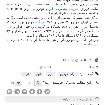
متقاضیان می توانند از فردا تا پنجشنبه هفته جاری، با مراجعه به
سایت فروش اینترنتی
محصولات
ایران خودرو به آدرس esale.ikco.ir
مراجعه و نسبت به ثبت نام اقدام نمایند.
به گزارش مستر کار به نقل از ایرنا، در دو ماهه نخست امسال گروه
صنعتی ایران خودرو ۵۴ هزار و ۲۸۱
دستگاه
خودرو تولید کرد که
مشتمل بر ۳۷ هزار و ۵۵۱ دستگاه در گروه
پژو
، چهار هزار و ۴۳۶
دستگاه در گروه سمند، ۶ هزار و ۹۳۷ دستگاه دنا، چهار هزار و ۵۳
دستگاه رانا، ۹۱۶ دستگاه هایما و ۱۸۸ دستگاه تارا بود.
جمع تولیدات این خودروساز در هم سنجی با پارینه افت ۶.۲ درصدی
داشته است.
1400/03/18
14:06:04
837
5.0
از 5
تگهای خبر:
ایران خودرو
,
پژو
,
تور
,
تولید
از این مطلب مسترکار خوشتون اومد؟
(0)
(1)
تازه ترین مطالب مرتبط