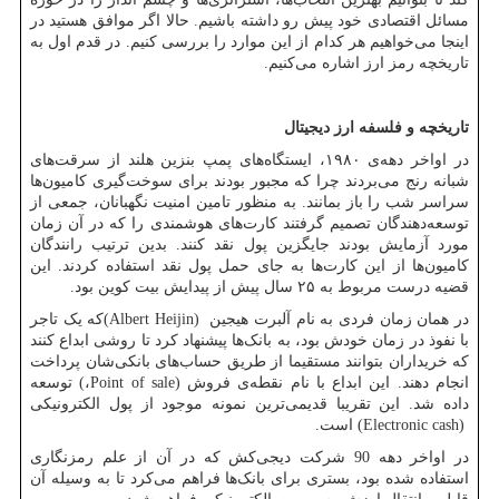
مسائل اقتصادی خود پیش رو داشته باشیم. حالا اگر موافق هستید در
اینجا می‌خواهیم هر کدام از این موارد را بررسی کنیم. در قدم اول به
تاریخچه رمز ارز اشاره می‌کنیم.
تاریخچه و فلسفه ارز دیجیتال
در اواخر دهه‌ی ۱۹۸۰، ایستگاه‌های پمپ بنزین هلند از سرقت‌های
شبانه رنج می‌بردند چرا که مجبور بودند برای سوخت‌گیری کامیون‌ها
سراسر شب را باز بمانند. به منظور تامین امنیت نگهبانان، جمعی از
توسعه‌دهندگان تصمیم گرفتند کارت‌های هوشمندی را که در آن زمان
مورد آزمایش بودند جایگزین پول نقد کنند. بدین ترتیب رانندگان
کامیون‌ها از این کارت‌ها به جای حمل پول نقد استفاده کردند. این
قضیه درست مربوط به ۲۵ سال پیش از پیدایش بیت کوین بود.
در همان زمان فردی به نام آلبرت هیجین
(Albert Heijin)
که یک تاجر
با نفوذ در زمان خودش بود، به بانک‌ها پیشنهاد کرد تا روشی ابداع کنند
که خریداران بتوانند مستقیما از طریق حساب‌های بانکی‌شان پرداخت
انجام دهند. این ابداع با نام نقطه‌ی فروش
Point of sale)
،
(
توسعه
داده شد. این تقریبا قدیمی‌ترین نمونه موجود از پول الکترونیکی
(Electronic cash)
است.
در اواخر دهه 90 شرکت دیجی‌کش که در آن از علم رمزنگاری
استفاده شده بود، بستری برای بانک‌ها فراهم می‌کرد تا به وسیله آن