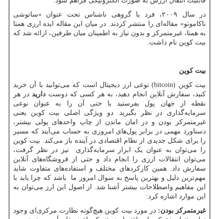
قابلیت انتقال ارزش به صورت الکترونیکی فراهم شود.
در سال ۲۰۰۹، فرد یا گروهی ناشناس تحت عنوان «ساتوشی
ناکاموتو» مقاله‌ای را منتشر کردند. در میان این مقاله ایده ارزی همتا
به همتا، غیرمتمرکز و بدون نیاز به اطمینان میان طرفین، ارائه شد که
بیت کوین نام داشت.
بیت کوین
بیت کوین
(bitcoin)
نوعی ارز دیجیتال است که می‌توانید با آن خرید
کنید، سفارش‌ آنلاین انجام دهید، به هر کسی که دوست
دارید
در هر
نقطه از جهان پول بفرستید یا حتی آن را به عنوان نوعی
سرمایه‌گذاری در نظر بگیرید. دو ویژگی اصلی بیت کوین یعنی
غیرمتمرکز بودن و در امان ماندن از چاپ واحدهای پولی بیشتر،
دستاورد مهمی در برابر پول‌های امروزی به حساب می‌آیند که مسیر
را برای شکل جدیدی از نظام اقتصادی در آینده باز می‌کند. بیت کوین
را می‌توان به عنوان یک ابزار سرمایه‌گذاری نیز در نظر گرفت،
می‌توان انتقالات ارزی را انجام داد و حتی از فروشگاه‌های آنلاین
سفارش داد. همین کارکردهای مختلف و استفاده‌های متفاوت شاید
مهم‌ترین دلیل و بهترین پاسخ به سوال امروز ما باشد که چرا باید با
این مفاهیم واصطلاحات بیشتر آشنا شد. از اصول این ارز می‌توان به
این موارد اشاره کرد:
غیرمتمرکز بودن:
در مورد بیت کوین هیچ‌گونه نظارت مرکزی‌ای وجود