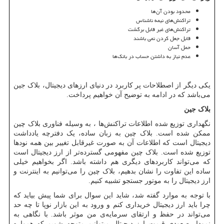
محدود بودن آن‌ها
تراکنش‌های نیمه ناشناس
تراکنش‌های غیر قابل برگشت
قابل جعل کردن نمی باشند
حمل آسان
عدم نیاز به داشتن حساب در بانک‌ها
یکی دیگر از اصطلاحات پر کاربرد در دنیای ارزهای دیجیتال، بلاک جین
می‌باشد که در ادامه به توضیح آن خواهیم پرداخت.
بلاک جین
نگهداری توزیع شده اطلاعات تراکنش‌ها ، به وسیله فناوری بلاک چین
ممکن شده است. بلاک چین به زبان ساده، یک دفترچه یادداشت
دیجیتال است که اطلاعات آن به صورت غیرقابل تغییر بین همه نودها
توزیع شده است. بلاک چین مفهومی گسترده‌تر از ارز دیجیتال است
که می‌تواند کاربردهای دیگری هم داشته باشد. اگر بخواهیم خیلی
ساده این تفاوت را نشان بدهیم، بلاک چین را می‌توانیم به اینترنت و
ارز دیجیتال را به موتور جستجو تشبیه کنیم.
با توجه به موارد گفته شد، شاید این سوال برای شما پیش بیاید که
چرا باید ارز دیجیتال خریداری کنم و ورود به این بازار نوپا تا چه حد
می‌تواند در حفظ و ارتقای سرمایه‌ی من موثر باشد. با نگاهی به
نمودار صعودی قیمت ارز دیجیتال میتوانیم متوجه شویم که همواره