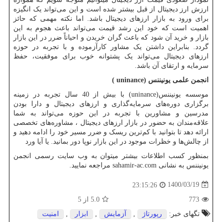
ارزش ارز دیجیتال از قبل بیشتر شده است و این می‌تواند یک انگیزه
برای ورود به بازار ارزهای دیجیتال باشد. اما نکته مهمی ‌که حائز
اهمیت است که خود این رشد قیمت می‌تواند باعث هجوم به این
بازار و خرید آن شود که باعث گران خریدن و احیاناً ضرر در این بازار
گردد. بنابراین داشتن یک مشاور کارآزموده و با تجربه در حوزه
ارزهای دیجیتال می‌تواند یک پشتوانه خوب برای موفقیت، حفظ
سرمایه و ارتقای آن باشد.
انجمن علمی یونیننس (
( uninance
موسسه یونیننس(
uninance
) با بیش از 40 سال تجربه در زمینه
برگزاری دوره‌های سرمایه‌گذاری و ارزهای دیجیتال و دارا بودن
مدرسین و مشاورین با تجربه در این حوزه می‌تواند به شما
علاقه‌مندان به حضور در بازار ارزهای دیجیتال ، مشاوره‌های تخصصی
ارائه دهد تا بتوانید با کم‌ترین ریسک و ضرر مسیر خود را ادامه دهید و
از چالش‌ها و خظرات موجود در این بازار نوپا دور بمانید. یا آیا ورد
بمنظور کسب اطلاعات بیشتر میتوان به وب سایت رسمی انجمن
یونیننس به نشانی
sahamir-ac.com
مراجعه نمایید.
1400/03/19
23:15:26
773
5.0
از 5
تگهای خبر:
رپورتاژ
,
آزمایش
,
ابزار
,
امنیت