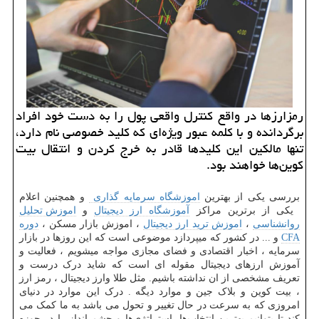
رمزارزها در واقع كنترل واقعی پول را به دست خود افراد
برگردانده و با كلمه عبور ویژه‌ای كه كلید خصوصی نام دارد،
تنها مالكین این كلیدها قادر به خرج كردن و انتقال بیت
كوین‌ها خواهند بود.
بررسی یکی از بهترین
اموزشگاه سرمایه گذاری
و همچنین اعلام
یکی از برترین مراکز
آموزشگاه ارز دیجیتال
و
اموزش تحلیل
روانشناسی
،
اموزش ترید ارز دیجیتال
، اموزش بازار مسکن ،
دوره
CFA
و ... در کشور که میپردازد موضوعی است که این روزها در بازار
سرمایه ، اخبار اقتصادی و فضای مجازی مواجه میشویم ، فعالیت و
آموزش ارزهای دیجیتال مقوله ای است که شاید درک درست و
تعریف مشخصی از ان نداشته باشیم. مثل طلا وارز دیجیتال ، رمز ارز
، بیت کوین و بلاک جین و موارد دیگه . درک این موارد در دنیای
امروزی که به سرعت در حال تغییر و تحول می باشد به ما کمک می
کند تا بتوانیم بهترین انتخاب‌ها، استراتژی‌ها و چشم انداز را در حوزه