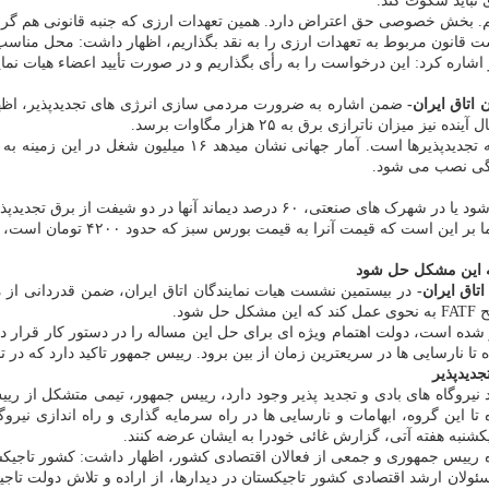
 نباید سکوت کند.
اییم. بخش خصوصی حق اعتراض دارد. همین تعهدات ارزی که جنبه قانونی هم گرفت
وریست قانون مربوط به تعهدات ارزی را به نقد بگذاریم، اظهار داشت: محل
اره کرد: این درخواست را به رأی بگذاریم و در صورت تأیید اعضاء هیات نمایند
اتاق ایران-
وی اضافه کرد: ۸۴ درصد سرمایه گذاری در دنیا برای تولید برق مر
وی اضافه کرد: نرخ خرید تضمینی برق
تاق ایران-
د.
ز شده است، دولت اهتمام ویژه ای برای حل این مساله را در دستور کار قرار
یعترین زمان از بین برود. رییس جمهور تاکید دارد که در تابستان ۱۴۰۴ باید مشکل برق کشور را حل
دیدپذیر
اد نیروگاه های بادی و تجدید پذیر وجود دارد، رییس جمهور، تیمی متشکل از
ه تا این گروه، ابهامات و نارسایی ها در راه سرمایه گذاری و راه اندازی ن
کشنبه هفته آتی، گزارش غائی خودرا به ایشان عرضه کنند.
راه رییس جمهوری و جمعی از فعالان اقتصادی کشور، اظهار داشت: کشور تاجی
ولان ارشد اقتصادی کشور تاجیکستان در دیدارها، از اراده و تلاش دولت تاج