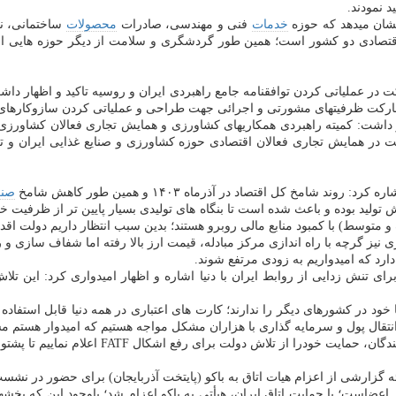
 نمودند.
ان میدهد که حوزه
خدمات
فنی و مهندسی، صادرات
محصولات
ساختمانی، ن
تصادی دو کشور است؛ همین طور گردشگری و سلامت از دیگر حوزه هایی است
ر عملیاتی کردن توافقنامه جامع راهبردی ایران و روسیه تاکید و اظهار داشت
ارکت ظرفیتهای مشورتی و اجرائی جهت طراحی و عملیاتی کردن سازوکارهای اجر
کت در همایش تجاری فعالان اقتصادی حوزه کشاورزی و صنایع غذایی ایران و تر
 کل اقتصاد در آذرماه ۱۴۰۳ و همین طور کاهش شامخ
صن
لید بوده و باعث شده است تا بنگاه های تولیدی بسیار پایین تر از ظرفیت خود
چک و متوسط) با کمبود منابع مالی روبرو هستند؛ بدین سبب انتظار داریم دولت اق
نیز گرچه با راه اندازی مرکز مبادله، قیمت ارز بالا رفته اما شفاف سازی و ر
دارد که امیدواریم به زودی مرتفع شوند.
 تنش زدایی از روابط ایران با دنیا اشاره و اظهار امیدواری کرد: این تلا
ود در کشورهای دیگر را ندارند؛ کارت های اعتباری در همه دنیا قابل استفاده ه
ی رفع اشکال FATF اعلام نماییم تا پشتوانه محکمی در این راه برای دولت باشد.
عضاست؛ با حمایت اتاق ایران، هیأتی به باکو اعزام شد؛ باوجود این که بخشها