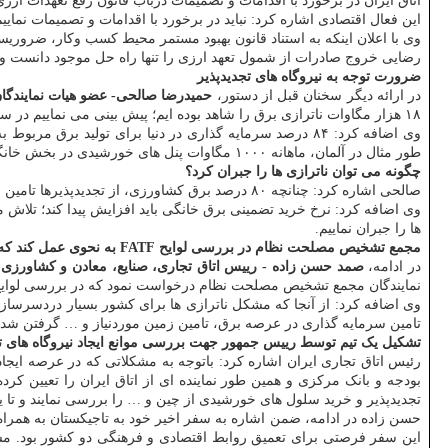
اتاق ایران در برخورد با اقدامات و تصمیمات درباب قانون رفع تعهدات ارزی
این فعال اقتصادی اشاره کرد: نباید در برخورد با اقدامات و تصمیمات نم
وی با اعلان اینکه به استناد قانون بهبود مستمر محیط کسب وکار، ضر
رضایی خروج صادرات از شمول تعهد ارزی را تنها راه حل موجود دانست و اش
ضرورت توجه به نیروگاه های تجدیدپذیر
در ارائه دیگر سخنان قبل از دستور،
حمیدرضا صالحی- عضو هیات نمایندگان 
۱۸ هزار مگاوات ناترازی برق را شاهد بوده ایم؛ پیش بینی می نماییم در سال آینده نیز میزان ناترازی برق به ۲۵ هزار مگاوات برسد.
طور مثال در آلمان، ماهانه ۱۰۰۰ مگاوات پنل های خورشیدی در بخش خانگی نصب می شود.
چگونه می توان ناترازی ها را جبران کرد؟
صالحی اشاره کرد: چنانچه ۸۰ درصد برق کشاورزی، از تجدیدپذیرها تامین شود یا در شهرک های صنعتی، ۶۰ درصد دیماند آنها در دو شیفت از برق تجدیدپذیر تامین شود، دیگر برق آنها قطع نخواهد شد.
ها را جبران نماییم.
مجمع تشخیص مصلحت نظام در بررسی لوایح FATF به نحوی عمل کند که این مشکل حل شود
در ادامه،
صمد حسن زاده - رییس اتاق تجاری، صنایع، معادن و کشاورزی ا
نمایندگان مجمع تشخیص مصلحت نظام درخواست نمود که در بررسی لوایح FATF به نحوی عمل کند که این مشکل حل شو
وی اضافه کرد: از آنجا که مشکل ناترازی ها برای کشور بسیار دردسرسا
تامین سرمایه گذاری در عرصه برق، تامین زمین موردنیاز و … گرفتن شده تا نارسایی ها در سر
تشکیل یک تیم توسط رییس جمهور جهت بررسی موانع ایجاد نیروگاه های تج
رئیس اتاق تجاری ایران اشاره کرد: باتوجه به مشکلاتی که در عرصه ایج
بودجه و بانک مرکزی و همین طور نماینده ای از اتاق ایران را تعیین کرد
تجدیدپذیر و خرید سلول های خورشیدی از چین و … را بررسی نمایند و تا ی
حسن زاده در ادامه، ضمن اشاره به سفر اخیر خود به تاجیکستان به هم
این سفر فرصتی برای تعمیق روابط اقتصادی و فرهنگی دو کشور بود. مسئ