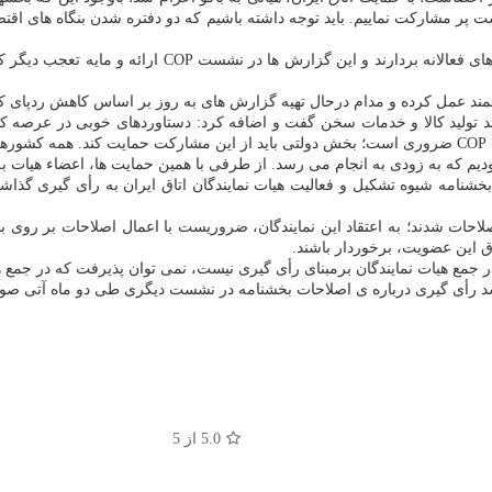
ر مشارکت نماییم. باید توجه داشته باشیم که دو دفتره شدن بنگاه های اقتصاد
وی اضافه کرد: در عرصه کاهش کربن، بنگاه های ایرانی تو
مند عمل کرده و مدام درحال تهیه گزارش های به روز بر اساس کاهش ردپای کرب
لید کالا و خدمات سخن گفت و اضافه کرد: دستاوردهای خوبی در عرصه کاهش 
کنیم و در اولویت قرار دهیم. مشارکت بخش خصوصی در زون آبی نشست COP ضروری است؛ بخش دولتی باید از ا
دیم که به زودی به انجام می رسد. از طرفی با همین حمایت ها، اعضاء هیات ب
خشنامه شیوه تشکیل و فعالیت هیات نمایندگان اتاق ایران به رأی گیری گذاشت
اصلاحات شدند؛ به اعتقاد این نمایندگان، ضروریست با اعمال اصلاحات بر روی 
وق این عضویت، برخوردار باشند.
در جمع هیات نمایندگان برمبنای رأی گیری نیست، نمی توان پذیرفت که در جمع هی
 شد رأی گیری درباره ی اصلاحات بخشنامه در نشست دیگری طی دو ماه آتی صو
5.0
از 5