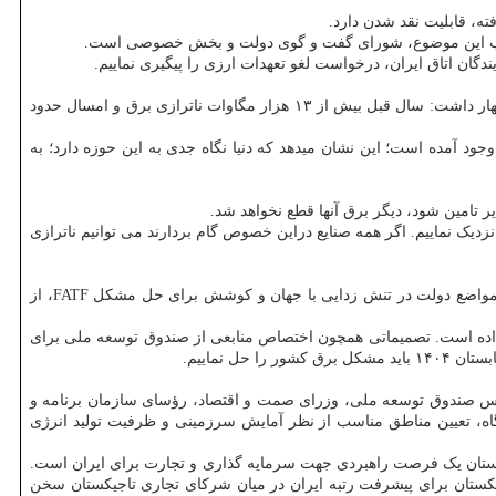
ه، قابلیت نقد شدن دارد.
 مناسب این موضوع، شورای گفت و گوی دولت و بخش خصوصی است.
گان اتاق ایران، درخواست لغو تعهدات ارزی را پیگیری نماییم.
ضمن اشاره به ضرورت مردمی سازی انرژی های تجدیدپذیر، اظهار داشت: سال قبل بیش از ۱۳ هزار مگاوات ناترازی برق و امسال حدود
بوط به تجدیدپذیرها است. آمار جهانی نشان میدهد ۱۶ میلیون شغل در این زمینه به وجود آمده است؛ این نشان میدهد که دنیا نگاه جدی به این حوزه دارد؛ به
 خانگی باید افزایش پیدا کند؛ تلاش ما بر این است که قیمت آنرا به قیمت بورس سبز که حدود ۴۲۰۰ تومان است، نزدیک نماییم. اگر همه صنایع دراین خصوص گام بردارند می توانیم ناترازی
در بیستمین نشست هیات نمایندگان اتاق ایران، ضمن قدردانی از مواضع دولت در تنش زدایی با جهان و کوشش برای حل مشکل FATF، از
 داده است. تصمیماتی همچون اختصاص منابعی از صندوق توسعه ملی برای
 نماییم.
 رییس صندوق توسعه ملی، وزرای صمت و اقتصاد، رؤسای سازمان برنامه و
یروگاه، تعیین مناطق مناسب از نظر آمایش سرزمینی و ظرفیت تولید انرژی
کستان یک فرصت راهبردی جهت سرمایه گذاری و تجارت برای ایران است.
یکستان برای پیشرفت رتبه ایران در میان شرکای تجاری تاجیکستان سخن