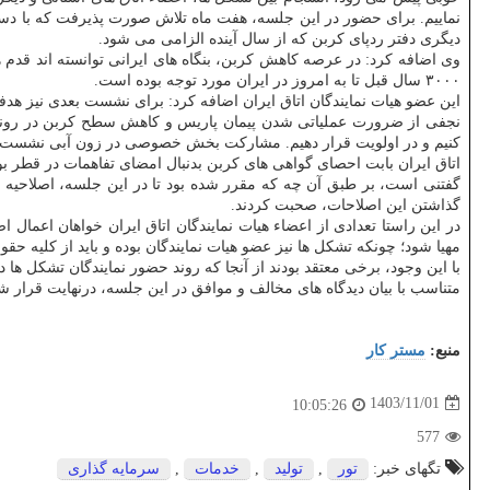
نماییم. برای حضور در این جلسه، هفت ماه تلاش صورت پذیرفت که با دست پ
دیگری دفتر ردپای کربن که از سال آینده الزامی می شود.
۳۰۰۰ سال قبل تا به امروز در ایران مورد توجه بوده است.
این عضو هیات نمایندگان اتاق ایران اضافه کرد: برای نشست بعدی نیز هدف
نجفی از ضرورت عملیاتی شدن پیمان پاریس و کاهش سطح کربن در روند تو
اتاق ایران بابت احصای گواهی های کربن بدنبال امضای تفاهمات در قطر بو
گفتنی است، بر طبق آن چه که مقرر شده بود تا در این جلسه، اصلاحیه ب
گذاشتن این اصلاحات، صحبت کردند.
در این راستا تعدادی از اعضاء هیات نمایندگان اتاق ایران خواهان اعمال 
مهیا شود؛ چونکه تشکل ها نیز عضو هیات نمایندگان بوده و باید از کلیه حق
با این وجود، برخی معتقد بودند از آنجا که روند حضور نمایندگان تشکل ها 
متناسب با بیان دیدگاه های مخالف و موافق در این جلسه، درنهایت قرار
منبع:
مستر كار
1403/11/01
10:05:26
577
تگهای خبر:
تور
,
تولید
,
خدمات
,
سرمایه گذاری