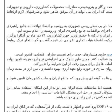
فت و گاز و پتروشیمی، صادرات محصولات کشاورزی، دارویی و تجهیزات
 که ایران می تواند در آن موفق ظاهر شود و ظرفیتهای لازم ازلحاظ
: در پی سفر رییس جمهوری به روسیه و انعقاد توافقنامه جامع راهبردی
ای توافقنامه جامع راهبردی ایران و روسیه را اعلام نموده ایم.
رئیس اتاق تجاری ایران همین طور به سفر ترکیه نیز اشاره کرده و اظهار داشت: کمیته راهبردی همکاریهای کشاورزی و همایش تجاری فعالان کشاورزی ایران و ترکیه با حضور وزیر جهاد کشاورزی، ۲۱ دی ماه در آنکارا برگزار
کیه، اعضاء هیات تجاری اعزامی در نتیجه گفت و گو با تجار ترک روابط
عت
حاوی هشدارهای جدی برای تصمیم سازان اقتصادی کشور است.
 فعالیت کنند. همین طور شوک های افزایشی نرخ ارز، هزینه تامین نهاده
دامات عاجل برای برون رفت از این شرایط را تدبیر کند.
وان سازی در حوزه رفع تعهد ارزی بهبود داشته و تامین ارز در مدت زمان
ش ها به گونه ای پیش رود که منافع ایران و ملت کشورمان تامین شود و
ستند اما متاسفانه ملت ایران نمی تواند از این امکان استفاده نماید. این
در ادامه این جلسه، آرش نجفی- رییس کمیسیون انرژی اتاق ایران- به ارائه گزارشی از اعزام هیات اتاق به باکو (پایتخت آذربایجان) برای حضور در نشست COP ۲۹ پرداخت و اظهار داشت: یکی از فرآیندهایی که در اتاق ایران به
یی از دولت، حمایت لازم را نکردند، اما توانستیم حضور موفقی را تجربه