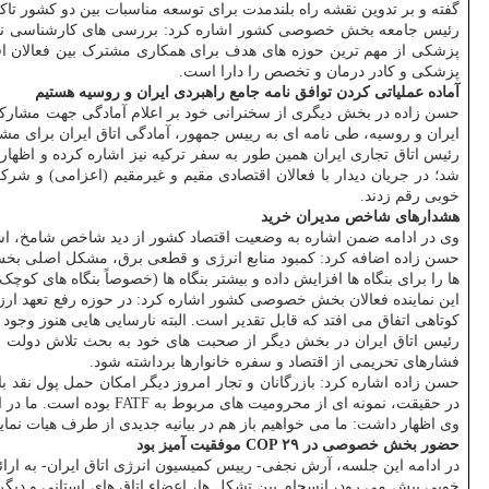
گفته و بر تدوین نقشه راه بلندمدت برای توسعه مناسبات بین دو کشور تاکید
رئیس جامعه بخش خصوصی کشور اشاره کرد: بررسی های کارشناسی نش
پزشکی از مهم ترین حوزه های هدف برای همکاری مشترک بین فعالان اق
پزشکی و کادر درمان و تخصص را دارا است.
آماده عملیاتی کردن توافق نامه جامع راهبردی ایران و روسیه هستیم
حسن زاده در بخش دیگری از سخنرانی خود بر اعلام آمادگی جهت مشارکت د
ایران و روسیه، طی نامه ای به رییس جمهور، آمادگی اتاق ایران برای مش
شد؛ در جریان دیدار با فعالان اقتصادی مقیم و غیرمقیم (اعزامی) و شر
خوبی رقم زدند.
هشدارهای شاخص مدیران خرید
وی در ادامه ضمن اشاره به وضعیت اقتصاد کشور از دید شاخص شامخ، اشاره کرد: روند شامخ
حسن زاده اضافه کرد: کمبود منابع انرژی و قطعی برق، مشکل اصلی بخش تو
ها را برای بنگاه ها افزایش داده و بیشتر بنگاه ها (خصوصاً بنگاه های کو
این نماینده فعالان بخش خصوصی کشور اشاره کرد: در حوزه رفع تعهد ارزی 
کوتاهی اتفاق می افتد که قابل تقدیر است. البته نارسایی هایی هنوز وجود 
رئیس اتاق ایران در بخش دیگر از صحبت های خود به بحث تلاش دولت برای
فشارهای تحریمی از اقتصاد و سفره خانوارها برداشته شود.
حسن زاده اشاره کرد: بازرگانان و تجار امروز دیگر امکان حمل پول نقد با خ
در حقیقت، نمونه ای از محرومیت های مربوط به FATF بوده است. ما در انتقال پول و سرمایه گذاری با هزاران مشکل مواجه هستیم که امیدوار هستم مسئولان کشور در حل این مشکل اقدامات اساسی را انجام دهند.
وی اظهار داشت: ما می خواهیم باز هم در بیانیه جدیدی از طرف هیات نمایندگان، حمایت خودرا از تلاش دولت برا
حضور بخش خصوصی در COP ۲۹ موفقیت آمیز بود
خوبی پیش می رود، انسجام بین تشکل ها، اعضاء اتاق های استانی و دیگر ا