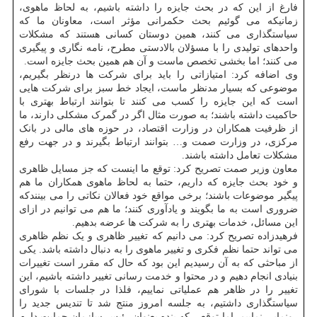
فارغ از این که در بحث جایزه را داشته باشیم، به لحاظ ماهوی،
زمانیکه می گوئیم بحث حکمرانی مؤثر است، معاونان ما که
سیاستگذاری می کنند، همین دوستان کسانی هستند که مشکلات
واحدهای تولیدی را با مسؤلان بالادستی مطرح، نامه نگاری و پیگیری
می کنند؛ اما بخشی تخصص ماست و آن هم همین بحث جایزه است.
وی اضافه کرد: امتیازاتی را باید برای شرکت ها درنظر بگیریم،
موضوعی که بسیار مدنظر ماست، ایجاد خط سبز برای شرکت هایی
است که این جایزه را کسب می کنند تا بتوانند ارتباط بهتری با
حاکمیت داشته باشند؛ به صورت مثال اگر در گمرک مشکلی دارند، ما
از ظرفیت همکاران در وزارت اقتصاد، در حوزه های مالی در بانک
مرکزی، در وزارت صمت و… بتوانند ارتباط بگیرند و در جهت رفع
مشکلات تعامل داشته باشند.
معاون وزیر صمت تصریح کرد: توقع ما اینست که جز مسایل ظاهری
و خود بحث جایزه که داریم، حتما به لحاظ ماهوی همکاران ما هم
پیگیر موضوعات باشند؛ برخی مواقع خود فعالان نکاتی را می بینندکه
ضروری است به ما بگویند و یادآوری کنند؛ ما هم می توانیم در ازای
این مسائل، خدمات بهتری را به شرکت ها عرضه بدهیم.
فرهیدزاده تصریح کرد: می دانیم که تغییر ظاهری و یک نظم ظاهری
می تواند حتما نظم فکری و تغییر ماهوی را به دنبال داشته باشد. یکی
از مباحثی که به آن رسیدیم این بود که حال که مقرر است تغییرات
بنیادی انجام دهیم و در محتوا و خدمت رسانی تغییر داشته باشیم، این
تغییر را در ظاهر هم عملیاتی نماییم، فلذا در جلسات با شورای
سیاستگذاری داشتیم، به جلسه امروز منتج شد تا تندیس جدید را
رونمایی نماییم. اما توقعی که بنده بعنوان رئیس سازمان حمایت دارم