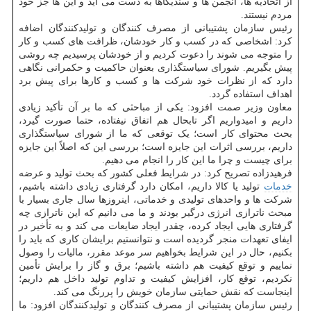
از اتحادیه ها، انجمن ها و سندیکاها به دست می آید و این ها جز خود
مردم نیستند.
رئیس سازمان پشتیبانی از مصرف کنندگان و تولیدکنندگان اضافه
کرد: اشخاصی که در کسب و کار خودشان، ظرافت های کسب و کار
را متوجه می شوند را دعوت کردیم و از خودشان پرسیدیم چه روشی
پیش بگیریم. شورای سیاستگذاری بعنوان حاکمیت و حکمرانی نگاهی
دارد که از نظرات خود شرکت ها و کسب و کارها برای پیش برد
اهداف استفاده گردد.
معاون وزیر صمت افزود: یکی از مباحثی که ما بر آن تأکید زیادی
داریم و امیدواریم اگر تابحال هم اتفاق نیفتاده، حتما صورت گیرد،
بحث محتوای کار است؛ یک توقعی که ما از شورای سیاستگذاری
داریم، بررسی اثرات این جایزه است؛ بررسی این که اصلاً این جایزه
برای چیست و چرا ما این کار را انجام می دهیم.
فرهیدزاده تصریح کرد: در شرایط فعلی کشور که بحث تولید و عرضه
خدمات
تولید یا کالا داریم، امکان دارد گرفتاری زیادی داشته باشیم،
شرکت ها و واحدهای تولیدی و خدماتی، اینروزها سال جاری بسیار با
مبحث ناترازی انرژی درگیر بودند و ما می دانیم که این ناترازی چه
گرفتاری هایی ایجاد کرده، چقدر ایجاد ضایعات می کند و به تأخیر در
ایفای تعهدات منجر گردیده است و نتوانستیم برایشان کاری که باید را
بکنیم، حال در این شرایط بخواهیم سر موعد مقرر، مالیات را وصول
نماییم و توقع کیفیت هم داشته باشیم؛ برق و گاز را برایش تأمین
نکردیم، توقع کار، افزایش کیفیت و تداوم تولید داخل هم داریم؛
اینجاست که نقش حمایتی سازمان خویش را پررنگ می کند.
رئیس سازمان پشتیبانی از مصرف کنندگان و تولیدکنندگان افزود: ما