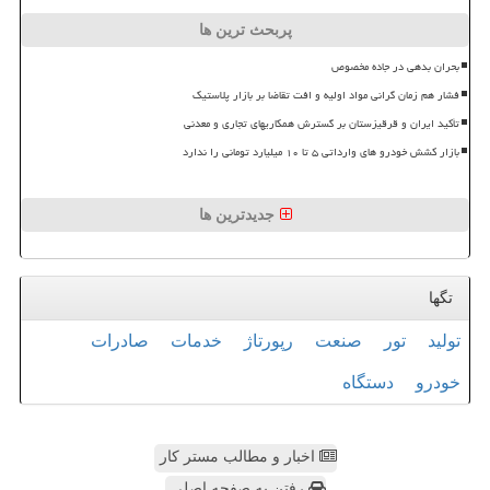
پربحث ترین ها
بحران بدهی در جاده مخصوص
فشار هم زمان گرانی مواد اولیه و افت تقاضا بر بازار پلاستیک
تأکید ایران و قرقیزستان بر گسترش همکاریهای تجاری و معدنی
بازار کشش خودرو های وارداتی ۵ تا ۱۰ میلیارد تومانی را ندارد
جدیدترین ها
تگها
تولید
تور
صنعت
رپورتاژ
خدمات
صادرات
خودرو
دستگاه
اخبار و مطالب مستر کار
رفتن به صفحه اصلی