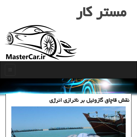
مستر كار
منو
نقش قاچاق گازوئیل بر ناترازی انرژی