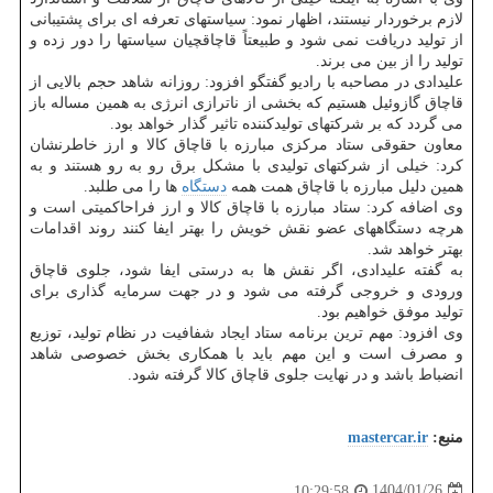
لازم برخوردار نیستند، اظهار نمود: سیاستهای تعرفه ای برای پشتیبانی
از تولید دریافت نمی شود و طبیعتاً قاچاقچیان سیاستها را دور زده و
تولید را از بین می برند.
علیدادی در مصاحبه با رادیو گفتگو افزود: روزانه شاهد حجم بالایی از
قاچاق گازوئیل هستیم که بخشی از ناترازی انرژی به همین مساله باز
می گردد که بر شرکتهای تولیدکننده تاثیر گذار خواهد بود.
معاون حقوقی ستاد مرکزی مبارزه با قاچاق کالا و ارز خاطرنشان
کرد: خیلی از شرکتهای تولیدی با مشکل برق رو به رو هستند و به
همین دلیل مبارزه با قاچاق همت همه
دستگاه
ها را می طلبد.
وی اضافه کرد: ستاد مبارزه با قاچاق کالا و ارز فراحاکمیتی است و
هرچه دستگاههای عضو نقش خویش را بهتر ایفا کنند روند اقدامات
بهتر خواهد شد.
به گفته علیدادی، اگر نقش ها به درستی ایفا شود، جلوی قاچاق
ورودی و خروجی گرفته می شود و در جهت سرمایه گذاری برای
تولید موفق خواهیم بود.
وی افزود: مهم ترین برنامه ستاد ایجاد شفافیت در نظام تولید، توزیع
و مصرف است و این مهم باید با همکاری بخش خصوصی شاهد
انضباط باشد و در نهایت جلوی قاچاق کالا گرفته شود.
منبع:
mastercar.ir
1404/01/26
10:29:58