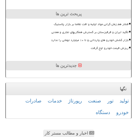
پربحث ترین ها
فشار هم زمان گرانی مواد اولیه و افت تقاضا بر بازار پلاستیک
تأکید ایران و قرقیزستان بر گسترش همکاریهای تجاری و معدنی
بازار کشش خودرو های وارداتی ۵ تا ۱۰ میلیارد تومانی را ندارد
ریزش قیمت خودرو اوج گرفت
جدیدترین ها
تگها
تولید
تور
صنعت
رپورتاژ
خدمات
صادرات
خودرو
دستگاه
اخبار و مطالب مستر کار