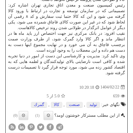
رئیس کمیسیون صنعت و معدن اتاق تجاری تهران اشاره کرد:
تصمیماتی که در سازمان توسعه و تجارت در ارتباط با ورود کالا
گرفته می شود و این که کالا حتما ثبت سفارش و کد ۸ رقمی آن
لحاظ شود که در غیر این صورت کالای قاچاق شمرده می شود، یکی
دیگر از عوامل اثرگذار در طولانی شدن روند ترخیص کالاهاست.
نقیب افزود: در بانک مرکزی نیز جهت اختصاص ارز باید ماه ها در
انتظار ماند و اگر کالا وارد گمرک شود، از طرف وزارت صمت
برچسب قاچاق به آن می خورد و در نهایت مجموع اینها دست به
دست هم داده و این معضلات را به وجود آورده است.
وی تاکید کرد: مدیریت و کارشناسی این دست از امور در دنیا تجربه
شده و کافی است نارضایتی بالای تولیدکنندگان و لطمه هایی که به
اقتصاد کشور زده می شود، مورد توجه قرار گیرد تا تصمیمات درست
گرفته شود.
1404/02/22
10:20:18
659
5.0
از 5
تگهای خبر:
تولید
,
صنعت
,
كالا
,
گمرك
از این مطلب مسترکار خوشتون اومد؟
(0)
(1)