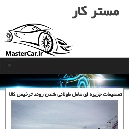
مستر كار
منو
تصمیمات جزیره ای عامل طولانی شدن روند ترخیص کالا