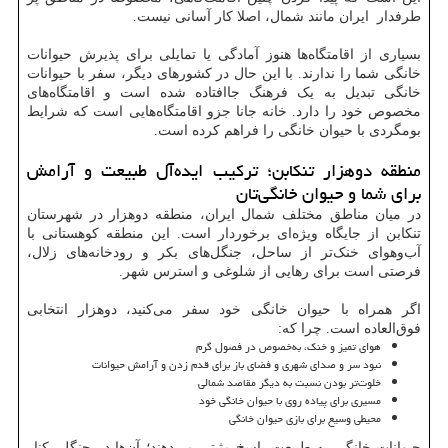
طرفدار ایران مانند شمال، اصلا کار آسانی نیست.
بسیاری از اقامتگاه‌ها هنوز آمادگی یا تمایلی برای پذیرش حیوانات
خانگی شما را ندارند. با این حال در کشورهای دیگر، سفر با حیوانات
خانگی تبدیل به یک فرهنگ جاافتاده شده است و اقامتگاه‌های
مخصوص خود را دارد. خانه جانا جزو اقامتگاه‌هایی است که شرایط
بومگردی با حیوان خانگی را فراهم کرده است.
منطقه دوهزار تنکابن؛ ترکیب ایده‌آل طبیعت و آرامش
برای شما و حیوان خانگی‌تان
در میان مناطق مختلف شمال ایران، منطقه دوهزار در شهرستان
تنکابن از جایگاه ویژه‌ای برخوردار است. این منطقه کوهستانی با
آب‌وهوای خنک‌تر از ساحل، جنگل‌های بکر و رودخانه‌های زلال،
فرصتی است برای رهایی از شلوغی و استرس شهر.
اگر همراه با حیوان خانگی خود سفر می‌کنید، دوهزار انتخابی
فوق‌العاده است. چرا که:
هوای تمیز و خنک، به‌خصوص در فصول گرم
نبود سر و صدای شهری و فضای باز برای قدم زدن و آرامش حیوانات
خلوت‌تر بودن نسبت به دیگر مقاصد شمالی
مسیری برای پیاده روی با حیوان خانگی خود
محیطی وسیع برای بازی حیوان خانگی
حیوانات خانگی به طبیعت پاسخ مثبتی می‌دهند؛ آن‌ها در جنگل، کنار