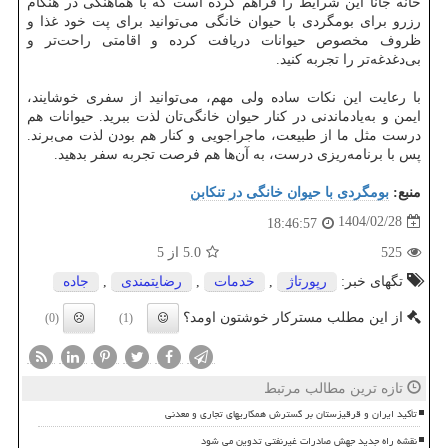
خانه جانا این شرایط را فراهم کرده است که با هماهنگی در هنگام
رزرو برای بومگردی با حیوان خانگی می‌توانید برای پت خود غذا و
ظروف مخصوص حیوانات دریافت کرده و اقامتی راحت‌تر و
بی‌دغدغه‌تر را تجربه کنید.
با رعایت این نکات ساده ولی مهم، می‌توانید از سفری خوشایند،
ایمن و به‌یادماندنی در کنار حیوان خانگی‌تان لذت ببرید. حیوانات هم
درست مثل ما از طبیعت، ماجراجویی و کنار هم بودن لذت می‌برند.
پس با برنامه‌ریزی درست، به آن‌ها هم فرصت تجربه سفر بدهید.
منبع:
بومگردی با حیوان خانگی در تنکابن
1404/02/28
18:46:57
525
5.0
از 5
تگهای خبر:
رپورتاژ
,
خدمات
,
رضایتمندی
,
جاده
از این مطلب مسترکار خوشتون اومد؟
(0)
(1)
تازه ترین مطالب مرتبط
تأکید ایران و قرقیزستان بر گسترش همکاریهای تجاری و معدنی
نقشه راه جدید جهش صادرات غیرنفتی تدوین می شود