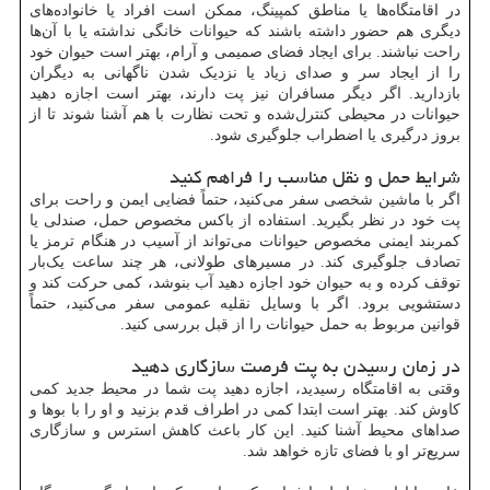
در اقامتگاه‌ها یا مناطق کمپینگ، ممکن است افراد یا خانواده‌های
دیگری هم حضور داشته باشند که حیوانات خانگی نداشته یا با آن‌ها
راحت نباشند. برای ایجاد فضای صمیمی و آرام، بهتر است حیوان خود
را از ایجاد سر و صدای زیاد یا نزدیک شدن ناگهانی به دیگران
بازدارید. اگر دیگر مسافران نیز پت دارند، بهتر است اجازه دهید
حیوانات در محیطی کنترل‌شده و تحت نظارت با هم آشنا شوند تا از
بروز درگیری یا اضطراب جلوگیری شود.
شرایط حمل و نقل مناسب را فراهم کنید
اگر با ماشین شخصی سفر می‌کنید، حتماً فضایی ایمن و راحت برای
پت خود در نظر بگیرید. استفاده از باکس مخصوص حمل، صندلی یا
کمربند ایمنی مخصوص حیوانات می‌تواند از آسیب در هنگام ترمز یا
تصادف جلوگیری کند. در مسیرهای طولانی، هر چند ساعت یک‌بار
توقف کرده و به حیوان خود اجازه دهید آب بنوشد، کمی حرکت کند و
دستشویی برود. اگر با وسایل نقلیه عمومی سفر می‌کنید، حتماً
قوانین مربوط به حمل حیوانات را از قبل بررسی کنید.
در زمان رسیدن به پت فرصت سازگاری دهید
وقتی به اقامتگاه رسیدید، اجازه دهید پت شما در محیط جدید کمی
کاوش کند. بهتر است ابتدا کمی در اطراف قدم بزنید و او را با بوها و
صداهای محیط آشنا کنید. این کار باعث کاهش استرس و سازگاری
سریع‌تر او با فضای تازه خواهد شد.