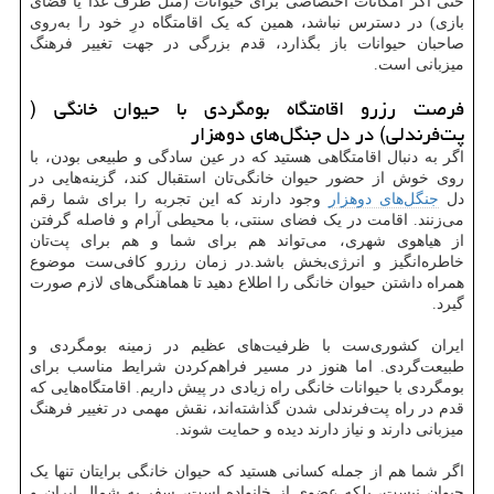
حتی اگر امکانات اختصاصی برای حیوانات (مثل ظرف غذا یا فضای
بازی) در دسترس نباشد، همین که یک اقامتگاه درِ خود را به‌روی
صاحبان حیوانات باز بگذارد، قدم بزرگی در جهت تغییر فرهنگ
میزبانی است.
فرصت رزرو اقامتگاه بومگردی با حیوان خانگی (
پت‌فرندلی) در دل جنگل‌های دوهزار
اگر به دنبال اقامتگاهی هستید که در عین سادگی و طبیعی بودن، با
روی خوش از حضور حیوان خانگی‌تان استقبال کند، گزینه‌هایی در
دل
جنگل‌های دوهزار
وجود دارند که این تجربه را برای شما رقم
می‌زنند. اقامت در یک فضای سنتی، با محیطی آرام و فاصله گرفتن
از هیاهوی شهری، می‌تواند هم برای شما و هم برای پت‌تان
خاطره‌انگیز و انرژی‌بخش باشد.در زمان رزرو کافی‌ست موضوع
همراه داشتن حیوان خانگی را اطلاع دهید تا هماهنگی‌های لازم صورت
گیرد.
ایران کشوری‌ست با ظرفیت‌های عظیم در زمینه بومگردی و
طبیعت‌گردی. اما هنوز در مسیر فراهم‌کردن شرایط مناسب برای
بومگردی با حیوانات خانگی راه زیادی در پیش داریم. اقامتگاه‌هایی که
قدم در راه پت‌فرندلی شدن گذاشته‌اند، نقش مهمی در تغییر فرهنگ
میزبانی دارند و نیاز دارند دیده و حمایت شوند.
اگر شما هم از جمله کسانی هستید که حیوان خانگی برایتان تنها یک
حیوان نیست، بلکه عضوی از خانواده است، سفر به شمال ایران و