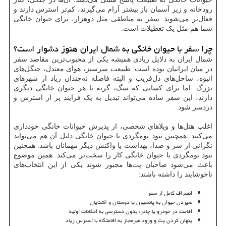
رودخانه و زیر آسمان باز بیشتر آرام می‌گیرند، کم‌تر استرس دارند و
فعال‌تر می‌شوند. سفر به مناطقی مثل دوهزار، برای حیوان خانگی
شما هم مثل یک تعطیلات است.
چرا سفر با حیوان خانگی به شمال ایران هنوز دشوار است؟
شمال ایران به دلایل زیادی همیشه یکی از محبوب‌ترین مقاصد سفر
در میان ایرانیان بوده است: طبیعت سرسبز، هوای معتدل، جنگل‌های
انبوه، ساحل‌های دل‌فریب و البته فاصله نه‌چندان زیاد از شهرهای
بزرگ. اما برای کسانی که سگ، گربه یا هر حیوان خانگی دیگری
دارند، این سفر ساده می‌تواند تبدیل به یک فرایند پر از استرس و
دردسر شود.
اغلب هتل‌ها و ویلاهای شخصی، از پذیرش حیوانات خانگی خودداری
می‌کنند. همچنین نبود بومگردی با حیوان خانگی دلیل آن هم می‌تواند
نگرانی از سر و صدا، بهداشت یا واکنش دیگر مهمانان باشد. همچنین
نبود بومگردی با حیوان خانگی کار را سخت‌تر می‌کند. همین موضوع
باعث می‌شود صاحبان پت‌ها مجبور شوند یکی از این انتخاب‌های
ناخوشایند را داشته باشند:
انصراف کامل از سفر
سپردن حیوان به پانسیون یا دوستان و آشنایان
اقامت در خودرو یا چادر، بدون دسترسی به امکانات اولیه
پنهان کردن پت و ورود غیرمجاز به اقامتگاه با استرس زیاد