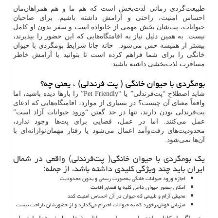
طبیعت‌گردی زمانی لذت‌بخش است که هم ما و هم همراهان‌مان
احساس امنیت، راحتی و آرامش داشته باشیم. برای صاحبان
حیوانات، پت‌شان بخش مهمی از خانواده است و سفر بدون او کامل
نیست. به همین دلیل نیاز به اقامتگاه‌هایی که این حضور را بپذیرند،
بیشتر از همیشه حس می‌شود. خانه جانا شرایط بومگردی با حیوان
خانگی را برای شما فراهم کرده است تا بتوانید با آرامش خاطر
مسافرت لذت‌بخشی داشته باشید.
بومگردی با حیوان خانگی ( پت فرندلی) ، یعنی چه؟
شاید اصطلاح “پت‌فرندلی” یا “Pet Friendly” را بارها دیده باشید، اما
واقعاً معنای آن چیست؟ در بسیاری از موارد، اقامتگاه‌هایی که ادعای
پت‌فرندلی بودن دارند، تنها در حد گفتن “ورود حیوانات آزاد است”
عمل می‌کنند. اما در عمل، فضایی برای پت‌ها وجود ندارد،
محدودیت‌های رفت‌وآمد اعمال می‌شود یا رفتار مهمان‌نوازانه‌ای با
آن‌ها نمی‌شود.
یک بومگردی با حیوان خانگی( پت‌فرندلی) واقعی در شمال
ایران باید چند ویژگی کلیدی داشته باشد، از جمله:
اجازه ورود حیوانات خانگی به‌صورت رسمی و بدون محدودیت
امکان حضور حیوان داخل کلبه یا فضای اقامت
محیطی آرام و طبیعی که حیوان در آن احساس امنیت کند
میزبانی خوش‌برخورد که به حیوانات احترام می‌گذارد و از حضورشان ناراحت نیست