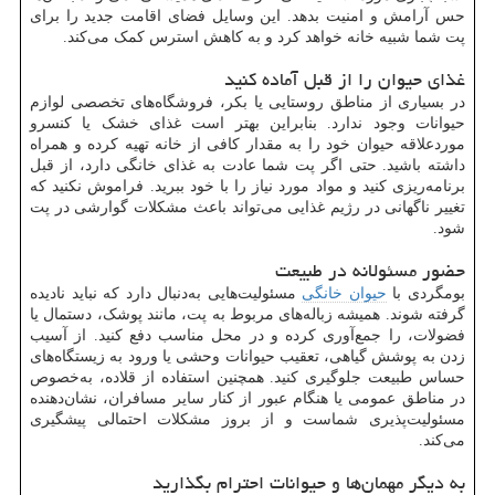
حس آرامش و امنیت بدهد. این وسایل فضای اقامت جدید را برای
پت شما شبیه خانه خواهد کرد و به کاهش استرس کمک می‌کند.
غذای حیوان را از قبل آماده کنید
در بسیاری از مناطق روستایی یا بکر، فروشگاه‌های تخصصی لوازم
حیوانات وجود ندارد. بنابراین بهتر است غذای خشک یا کنسرو
موردعلاقه حیوان خود را به مقدار کافی از خانه تهیه کرده و همراه
داشته باشید. حتی اگر پت شما عادت به غذای خانگی دارد، از قبل
برنامه‌ریزی کنید و مواد مورد نیاز را با خود ببرید. فراموش نکنید که
تغییر ناگهانی در رژیم غذایی می‌تواند باعث مشکلات گوارشی در پت
شود.
حضور مسئولانه در طبیعت
بومگردی با
حیوان خانگی
مسئولیت‌هایی به‌دنبال دارد که نباید نادیده
گرفته شوند. همیشه زباله‌های مربوط به پت، مانند پوشک، دستمال یا
فضولات، را جمع‌آوری کرده و در محل مناسب دفع کنید. از آسیب
زدن به پوشش گیاهی، تعقیب حیوانات وحشی یا ورود به زیستگاه‌های
حساس طبیعت جلوگیری کنید. همچنین استفاده از قلاده، به‌خصوص
در مناطق عمومی یا هنگام عبور از کنار سایر مسافران، نشان‌دهنده
مسئولیت‌پذیری شماست و از بروز مشکلات احتمالی پیشگیری
می‌کند.
به دیگر مهمان‌ها و حیوانات احترام بگذارید