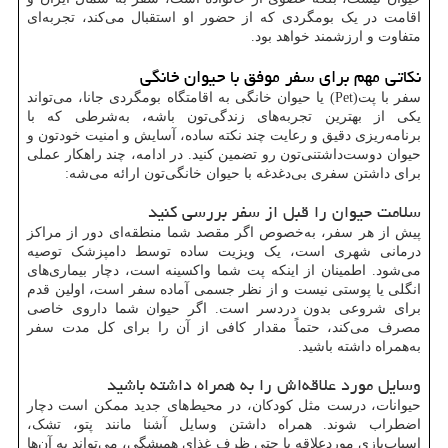
اقامت در یک بومگردی که از حضور او استقبال می‌کند، تجربه‌ای
متفاوت و ارزشمند خواهد بود.
نکاتی مهم برای سفر موفق با حیوان خانگی
سفر با پت(Pet) یا حیوان خانگی به اقامتگاه بومگردی جانا، می‌تواند
یکی از بهترین تجربه‌های زندگی‌تون باشه، به‌شرطی که با
برنامه‌ریزی دقیق و رعایت چند نکته ساده، آسایش و امنیت خودتون و
حیوان دوست‌داشتنی‌تون رو تضمین کنید. در ادامه، چند راهکار عملی
برای داشتن سفری بی‌دغدغه با حیوان خانگی‌تون ارائه می‌شه:
سلامت حیوان را قبل از سفر بررسی کنید
پیش از هر سفر، به‌خصوص اگر مقصد شما منطقه‌ای دور از مراکز
درمانی شهری است، یک ویزیت ساده توسط دامپزشک توصیه
می‌شود. اطمینان از اینکه پت شما واکسینه است، دچار بیماری‌های
انگلی یا پوستی نیست و از نظر جسمی آماده سفر است، اولین قدم
برای شروعی بدون دردسر است. اگر حیوان شما داروی خاصی
مصرف می‌کند، حتماً مقدار کافی از آن را برای کل مدت سفر
به‌همراه داشته باشید.
وسایل مورد علاقه‌اش را به همراه داشته باشید
حیوانات، درست مثل کودکان، در محیط‌های جدید ممکن است دچار
اضطراب شوند. همراه داشتن وسایل آشنا مانند پتو، تشک،
اسباب‌بازی موردعلاقه یا حتی ظرف غذای همیشگی، می‌تواند به آن‌ها