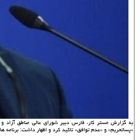
به گزارش مستر کار، فارس دبیر شورای عالی مناطق آزاد و و
«پساتحریم» و «عدم توافق» تاکید کرد و اظهار داشت: برنام