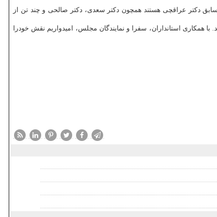
دی در این شورا، اظهار داشت: حدود ۹۰ درصد اعضاء این شورا از همکاران سابق دکتر عراقچی هستند همچون دکتر سعدی، دکتر صالحی و چند تن از
د. با همکاری استانداران، سفرا و نمایندگان مجلس، امیدواریم نقش خودرا