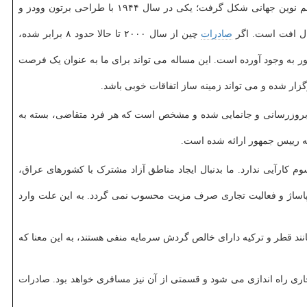
رضا مسرور، پنج شنبه اول خرداد در اجلاسیه منطقه ای دیپلماسی اقتصادی که در شیراز درحال برگزاری است، اظهار داشت: در یک قرن اخیر دو نظم نوین جهانی شکل گرفت؛ یکی در سال ۱۹۴۴ با طراحی برتون وودز و
حال افت است. اگر
صادرات
چین از سال ۲۰۰۰ تا حالا حدود ۸ برابر شده،
۱ درصد رسیده و این مسأله مشکلات امنیتی برای آن کشور به وجود آورده است. این مساله می تواند برای ما به عنوان یک فرصت
ار شده و می تواند زمینه ساز اتفاقات خوبی باشد.
اد بروزرسانی و جانمایی شده و مشخص است که هر فرد متقاضی، بسته به
 به رییس جمهور ارائه شده است.
وم کارآیی ندارد. ما بدنبال ایجاد مناطق آزاد مشترک با کشورهای عراق،
ن پاساژ و فعالیت تجاری صرف مزیت محسوب نمی گردد. به این علت وارد
درصد نقدینگی دنیا مربوط به چین است. کشورهایی مانند قطر و ترکیه دارای خالص گردش سرمایه منفی هستند، به این معنا که
ندر مسقط و چابهار آگاهی داد و اظهار داشت: در تاریخ ۲۵ همین ماه{خرداد ۱۴۰۴} این خط بصورت تجاری راه اندازی می شود و قسمتی از آن نیز مسافری خواهد بود. صادرات