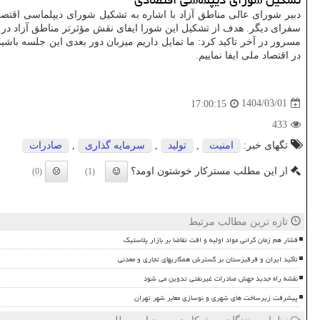
سفرای دیگر. هدف از تشکیل این شورا ایفای نقش مؤثرتر مناطق آزاد در
مسرور در آخر تاکید کرد: ما تمایل داریم میزبان دور بعدی این جلسه باشی
در اقتصاد ملی ایفا نماییم.
1404/03/01
17:00:15
433
تگهای خبر:
امنیت
,
تولید
,
سرمایه گذاری
,
صادرات
از این مطلب مسترکار خوشتون اومد؟
(0)
(1)
تازه ترین مطالب مرتبط
فشار هم زمان گرانی مواد اولیه و افت تقاضا بر بازار پلاستیک
تأکید ایران و قرقیزستان بر گسترش همکاریهای تجاری و معدنی
نقشه راه جدید جهش صادرات غیرنفتی تدوین می شود
پیشرفت زیرساخت های شهری و نوسازی معابر شهر تهران