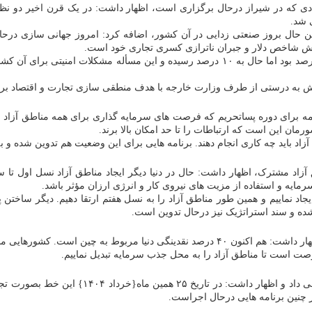
ر عین حال بروز صنعتی زدایی در آن کشور، اضافه کرد: امروز جهانی سازی در
 کاهش شاخص دلار و جبران ناترازی کسری تجاری خود است.
مسرور بیان کرد: در دهه ۵۰ میلادی سهم تولید ناخالص داخلی آمریکا ۲۸ درصد بود اما حال به ۰
ایش به درستی از طرف وزارت خارجه با هدف منطقی سازی تجارت و اقتصاد برگز
برنامه برای دوره پساتحریم که فرصت های سرمایه گذاری برای همه مناطق آز
ان این است که ارتباطات را تا حد امکان بالا برند.
زاد باید چه کاری انجام دهند. برنامه هایی برای این وضعیت هم تدوین شده و
ق آزاد مشترک، اظهار داشت: حال در دنیا دیگر ایجاد مناطق آزاد نسل اول تا س
رمایه و استفاده از مزیت های نیروی کار و انرژی ارزان مؤثر باشد.
جاد نماییم و همین طور مناطق آزاد را به نسل هفتم ارتقا دهیم. دیگر ساخت
شده و سند استراتژیک نیز درحال تدوین است.
مسرور با اشاره به رقابت کشورها بر سر جذب خالص گردش سرمایه، اظهار داشت: هم اکنون ۴۰ 
صت است تا مناطق آزاد را به محل جذب سرمایه تبدیل نماییم.
وی همین طور از راه اندازی خط کشتیرانی میان ب
یز چنین برنامه هایی درحال اجراست.