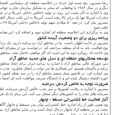
دیگری در سال ۱۹۸۴ با توافقاتی که منجر به تشکیل سازمان تجارت جهانی شد.
وی با اشاره به آثار مثبت این روند بر تولید ناخالص داخلی آمریکا و د
صادرات آمریکا تنها یک برابر بالا رفته است. آمریکا به این علت بدنبال
تلقی شود.
وی به برگزاری این اجلاسیه منطقه ای اشاره نمود و اضافه کرد: این هم
برنامه ریزی برای دو وضعیت آینده کشور
مسرور در ادامه اظهار داشت: ما در مناطق آزاد دو برنامه داریم: یک 
نوع فعالیت، باید به کدام منطقه مراجعه کند. درخواست من از سفرای کشورم
وی ادامه داد: رویکرد دوم ما این است که اگر توافقی حاصل نشد، مناطق آ
توسعه همکاریهای منطقه ای و نسل های جدید مناطق آزاد
دبیر شورای عالی مناطق آزاد با اشاره به برنامه ایران برای ایجاد مناط
ترکیه و پاکستان هستیم. این همکاری ها می تواند در انتقال فناوری، جذب س
وی اشاره کرد: در تلاشیم نسل ششم مناطق آزاد را در سه نقطه کشور ای
حوزه اقتصاد دیجیتال شده ایم و با دانشگاه شریف موافقت نامه ای امضا 
ضرورت توجه به خالص گردش سرمایه
سرمایه های شان را به کشورهای دیگر منتقل می کنند. این برای ما یک فر
آغاز فعالیت خط کشتیرانی مسقط - چابهار
مجدد نیز در منطقه آزاد چابهار درحال ایجاد است و در سایر مناطق آزاد ن
تشکیل شورای دیپلماسی اقتصادی