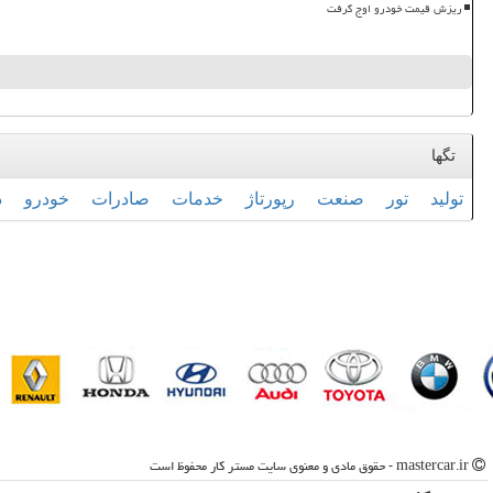
ریزش قیمت خودرو اوج گرفت
تگها
تولید
تور
صنعت
رپورتاژ
خدمات
صادرات
خودرو
د
mastercar.ir - حقوق مادی و معنوی سایت مستر كار محفوظ است