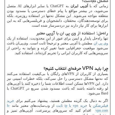
مشکل کجاست؟
زمانی که با
آی‌پی ایران
به
ChatGPT
یا سایر ابزارهای
AI
متصل
می‌شوید، در بیشتر مواقع با پیام خطای دسترسی یا مسدود بودن
منطقه مواجه می‌شوید. این مشکل نه‌تنها در استفاده روزمره، بلکه
برای توسعه‌دهندگان، محققان، دانشجویان و فریلنسرهایی که به این
ابزارها برای کار نیاز دارند نیز دردسرساز شده است.
راه‌حل: استفاده از وی پی ان با آی‌پی معتبر
تنها راه‌حل پایدار و ایمن برای عبور از این محدودیت، استفاده از یک
وی پی ان
مطمئن با آی‌پی معتبر و ترجیحاً ثابت است. وی‌پی‌ان باعث
می‌شود موقعیت جغرافیایی شما تغییر کرده و بتوانید به راحتی از
سرویس‌هایی که کاربران ایرانی را تحریم کرده‌اند، استفاده کنید.
چرا باید
VPN
حرفه‌ای انتخاب کنیم؟
بسیاری از کاربران از
VPN
های رایگان یا بی‌کیفیت استفاده می‌کنند
که نه‌تنها مشکل دسترسی را حل نمی‌کند، بلکه خطرات امنیتی نیز
دارد. این
VPN
ها ممکن است اطلاعات شما را ذخیره کنند یا آی‌پی‌های
لو رفته داشته باشند که باعث مسدود شدن سریع در
ChatGPT
یا
Bard
می‌شود.
اگر به دنبال یک گزینه مطمئن هستید، پیشنهاد می‌کنیم برای
خرید
فیلترشکن
یا
خرید
vpn
با
ip
ثابت
از وب‌سایت‌های معتبر مانند
h-
vpn.com
اقدام کنید که سرورهای پرسرعت، آی‌پی‌های تمیز و