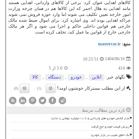
کالاهای اهدایی عنوان کرد: برخی از کالاهای وارداتی، اهدایی هستند
مانند اهدایی به هلال احمر که این کالاها هم در همان چرخه وزارت
امور خارجه تعیین تکلیف می شوند اما وارد حوزه فروش نمی شوند
چراکه اهدایی بوده اند. وی اشاره کرد: برای اموال ضبط شده مالک
خارجی هم قوانین داخلی حاکم و اجرا می شود و اگر هر مالک
خارجی خارج از قوانین ما عمل کند، تخلف کرده است.
منبع:
mastercar.ir
1404/06/16
10:23:51
414
5.0
از 5
تگهای خبر:
آنلاین
,
خودرو
,
دستگاه
,
كالا
از این مطلب مسترکار خوشتون اومد؟
(0)
(1)
تازه ترین مطالب مرتبط
بازار کشش خودرو های وارداتی ۵ تا ۱۰ میلیارد تومانی را ندارد
ریزش قیمت خودرو اوج گرفت
بک اتفاق عجیب در بازار خودرو