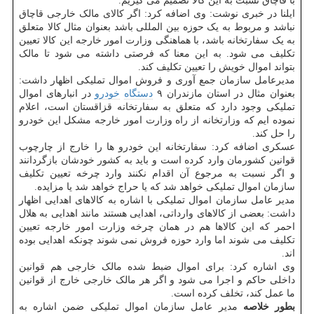
با قاچاق نسبت به این کالا تصمیم می گیریم.
ایلنا در خبری نوشت: وی اضافه کرد: اگر کالای مالک خارجی قاچاق
نباشد و مربوط به یک حوزه بین المللی باشد بعنوان مثال کالا متعلق
به یک سفارتخانه باشد، با هماهنگی وزارت امور خارجه این کالا تعیین
تکلیف می شود. به این معنا که فرصتی داشته می شود تا مالک
بتواند اموال خویش را تعیین تکلیف کند.
مدیرعامل سازمان جمع آوری و فروش اموال تملیکی اظهار داشت:
بعنوان مثال در استان مازندران ۹
دستگاه
خودرو
در انبارهای اموال
تملیکی وجود دارد که متعلق به سفارتخانه قزاقستان است، اعلام
نموده ایم که وزارتخانه از راه وزارت امور خارجه مشکل این خودرو
را حل کند.
عسکری اضافه کرد: سفارتخانه این خودرو ها را خارج از چارچوب
قوانین کشورمان وارد کرده است و باید به کشور خودشان بازگردانند
و اگر نسبت به مرجوع آن اقدام نکنند وارد چرخه تعیین تکلیف
سازمان اموال تملیکی خواهد شد که یا حراج خواهد شد یا مزایده.
مدیر عامل سازمان اموال تملیکی با اشاره به کالاهای اهدایی اظهار
داشت: بعضی از کالاهای وارداتی، اهدایی هستند مانند اهدایی به هلال
احمر که این کالاها هم در همان چرخه وزارت امور خارجه تعیین
تکلیف می شوند اما وارد حوزه فروش نمی شوند چونکه اهدایی بوده
اند.
وی اشاره کرد: برای اموال ضبط شده مالک خارجی هم قوانین
داخلی حاکم و اجرا می شود و اگر هر مالک خارجی خارج از قوانین
ما عمل کند، تخلف کرده است.
بطور خلاصه
مدیر عامل سازمان اموال تملیکی ضمن اشاره به