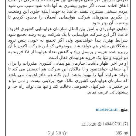
اتفاق افتاده است، اگر مجوز بیشتری به آنها داده شود سبب می شود
مردم بسختی بیشتری بیفتند. قاعدتا به جهت اینکه جلوی این وضعیت
را بگیریم مجوزهای شرکت هواپیمایی آسمان را محدود کردیم تا
وضعیت آن بهتر شود.
معاون هوانوردی و امور بین الملل سازمان هواپیمایی کشوری افزود:
قاعدتا اگر این شرکت هواپیمایی با یک شرکت رو به رشد تجمیع شود
شرایط بهتری پیدا خواهدنمود ولی اگر تجمیع به خوبی پیش نرود
مشکلاتش بیشتر هم خواهد شد. موضوعی که این شرکت اکنون با آن
روبرو شده هزینه و پرسنل زیاد و کاهش تعداد هواپیما از ۲۸ فروند به
دو فروند و تنها یک فروند هواپیمای فعال است.
او در آخر اظهار داشت: سازمان هواپیمایی کشوری مقررات را برای
آنها شفاف خواهدنمود و با مالکان این شرکت هم اندیشی می کند تا
بتواند شرایط آنها را بهبود بخشد. این نکته هم حائز اهمیت می باشد
که سازمان هواپیمایی کشوری مالک هیچ ایرلاینی نیست و نمی تواند
در حکمرانی شرکتهای خصوصی دخالت کند و تنها می تواند راه حل و
پیشنهاداتی عرضه نماید.
منبع:
mastercar.ir
1404/07/01
13:36:28
385
5.0
از 5