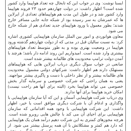
ایسنا نوشت: وی در جواب این که تابحال چه تعداد هواپیما وارد کشور
شده است؟ اظهار داشت: در دولت چهاردهم حدود ۲۳ فروند هواپیما
وارد کشور شد و در طول این مدت هم هواپیماهای تعدادی از ایرلاین
ها که عمرشان به سر رسیده بود از شبکه جابه جایی مسافر خارج
شدند؛ بطور معمول با ورود هواپیمای جدید تعدادی هم از شبکه خارج
می شود.
معاون هوانوردی و امور بین الملل سازمان هواپیمایی کشوری اشاره
کرد: به نسبت سالیان قبل در مدتی که از دولت چهاردهم گذشته ورود
هواپیما در وضعیت بهتری بوده و به طور متوسط تعداد هواپیماهای
بیشتری وارد شده است. امیدواریم این روند ادامه دار باشد؛ هرچند با
آمدن دولت ترامپ محدودیت های ظالمانه بیشتر شده است.
صانعی در جواب سوال دیگری درباب ایرلاین هایی که هواپیماهای
مستهلک دارند هم اظهار داشت: شرکتهای دولتی مشمول محدودیت
های ظالمانه بیشتر و از نظر داخلی با دست و پاگیری بیشتر مواجهند.
یعنی به همان راحتی که شرکت خصوصی و سرمایه گذار بخش
خصوصی می تواند هواپیما بخرد (البته برای آنها هم راحت نیست)
امکان خرید هواپیما برای آنها ندارند.
وی درباب شرکت هواپیمایی آسمان و این که آیا سازمان هواپیمایی با
واگذاری و ادغام آن با شرکت دیگری موافق است یا خیر، اظهار
داشت: این شرکت هواپیمایی با وجود همه اقداماتی که سازمان
هواپیمایی برای احیای آن می کند با چالش هایی روبرو شده است.
هرچه مجوزهای کمتری به این شرکت دهیم درآمد همان یک هواپیمایی
که دارد هم کمتر و مشکلاتش با آن همه پرسنل بیشتر می شود. از
طرفی با زمین گیر شدن هواپیمای این شرکت که به تازگی در نجف