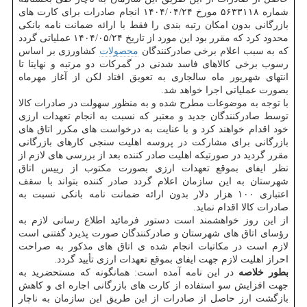
شماره ۵۶۳۳۱۱۸ مورخ ۱۴۰۴/۰۴/۲۴ انجام صادرات برای کارت های
بازرگانی بدون امکان رتبه بندی را فقط با ارائه ضمانت نامه بانکی
محدود کرد که مقرر بود این مورد از تاریخ ۱۴۰۴/۰۵/۲۴ عملیاتی گردد
که به سبب اعلام برخی صادرکنندگان
محصولات
کشاورزی بر اساس
رسوب برخی کالاهای فاسد شدنی در گمرکات دو مرتبه و نهایتا تا
انتهای شهریور ماه سالجاری به تعویق افتاد لکن از آغاز مهرماه
بصورت عملیاتی اجرا خواهد شد.
با توجه به موضوعات مطرح شده و به منظور سهولت در صادرات کالا
توسط صادرکنندگان جدید و معتبر که نسبت به انجام تعهدات ارزی
خود اقدام خواهند کرد و با عنایت به درخواست های مکرر اتاق های
بازرگانی برای مشارکت در پروسه اهلیت سنجی کارهای بازرگانی
مقرر گردید در صورتیکه اهلیت صادر کننده بعد از بررسی های لازم از
نظر ایفای بموقع تعهدات ارزی بصورت مکتوب از رییس اتاق
شهرستان به این سازمان اعلام گردد صادر کننده بتواند با سقف
اعتباری ۱۰۰ هزار دلار بدون ارائه ضمانت نامه بانکی نسبت به
صادرات کالا اقدام نماید.
از این روز خواهشمند است دستور فرمائید اطلاع رسانی لازم به
رؤسای اتاق های شهرستان و صادرکنندگان صورت پذیرد گفتنی است
لازم است در مکاتبات انجام شده ی اتاق های مذکور به صراحت
احراز اهلیت لازم جهت ایفای بموقع تعهدات ارزی تأیید گردد.
بطور خلاصه
در این نامه آمده است: همانگونه که مستحضرید به
جهت افزایش سو استفاده از کارت های بازرگانی اجاره ای و کاهش
بازگشت ارز حاصل از صادرات از این طریق این سازمان به ناچار