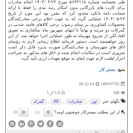
طی بخشنامه شماره ۵۶۳۳۱۱۸ مورخ ۱۴۰۴/۰۴/۲۴ انجام صادرات
برای کارت های بازرگانی بدون امکان رتبه بندی را فقط با ارائه
ضمانت نامه بانکی محدود کرد که مقرر بود این مورد از تاریخ
۱۴۰۴/۰۵/۲۴ عملیاتی گردد که به جهت اعلام برخی صادرکنندگان
محصولات کشاورزی بر مبنای رسوب برخی کالاهای فاسد شدنی در
گمرکات دو مرتبه و نهایتاً تا انتهای شهریور ماه سالجاری به تعویق
افتاد لکن از شروع مهرماه به طور عملیاتی اجرا خواهد شد. از این
روز خواهشمند است دستور فرمائید اطلاع رسانی لازم به رؤسای
اتاق های شهرستان و صادرکنندگان صورت پذیرد قابل ذکر است
ضروری است در مکاتبات انجام شده ی اتاق های مذکور به صراحت
احراز اهلیت لازم جهت ایفای به موقع تعهدات ارزی تأیید گردد.
منبع:
مستر كار
1404/07/02
09:32:03
308
5.0
از 5
تگهای خبر:
تور
,
صادرات
,
كالا
,
گمرك
از این مطلب مسترکار خوشتون اومد؟
(0)
(1)