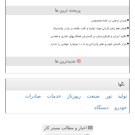
پربحث ترین ها
بحران بدهی در جاده مخصوص
فشار هم زمان گرانی مواد اولیه و افت تقاضا بر بازار پلاستیک
تأکید ایران و قرقیزستان بر گسترش همکاریهای تجاری و معدنی
بازار کشش خودرو های وارداتی ۵ تا ۱۰ میلیارد تومانی را ندارد
جدیدترین ها
تگها
تولید
تور
صنعت
رپورتاژ
خدمات
صادرات
خودرو
دستگاه
اخبار و مطالب مستر کار