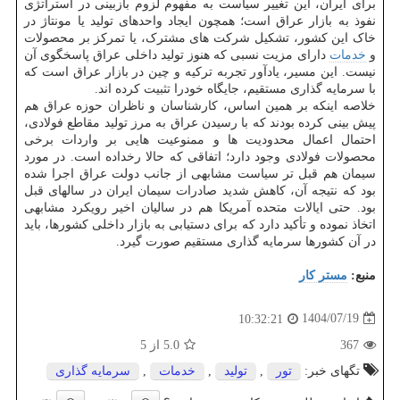
برای ایران، این تغییر سیاست به مفهوم لزوم بازبینی در استراتژی
نفوذ به بازار عراق است؛ همچون ایجاد واحدهای تولید یا مونتاژ در
خاک این کشور، تشکیل شرکت های مشترک، یا تمرکز بر محصولات
و
خدمات
دارای مزیت نسبی که هنوز تولید داخلی عراق پاسخگوی آن
نیست. این مسیر، یادآور تجربه ترکیه و چین در بازار عراق است که
با سرمایه گذاری مستقیم، جایگاه خودرا تثبیت کرده اند.
خلاصه اینکه بر همین اساس، کارشناسان و ناظران حوزه عراق هم
پیش بینی کرده بودند که با رسیدن عراق به مرز تولید مقاطع فولادی،
احتمال اعمال محدودیت ها و ممنوعیت هایی بر واردات برخی
محصولات فولادی وجود دارد؛ اتفاقی که حالا رخداده است. در مورد
سیمان هم قبل تر سیاست مشابهی از جانب دولت عراق اجرا شده
بود که نتیجه آن، کاهش شدید صادرات سیمان ایران در سالهای قبل
بود. حتی ایالات متحده آمریکا هم در سالیان اخیر رویکرد مشابهی
اتخاذ نموده و تأکید دارد که برای دستیابی به بازار داخلی کشورها، باید
در آن کشورها سرمایه گذاری مستقیم صورت گیرد.
منبع:
مستر كار
1404/07/19
10:32:21
367
5.0
از 5
تگهای خبر:
تور
,
تولید
,
خدمات
,
سرمایه گذاری