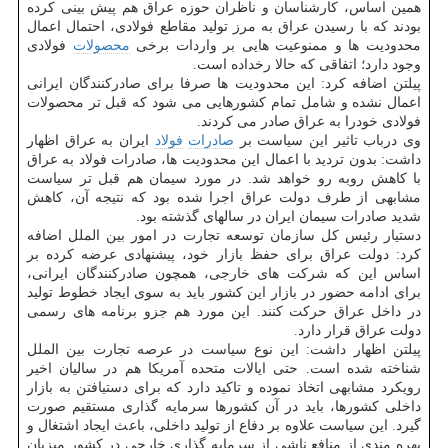
همین اساس، کارشناسان و ناظران حوزه عراق هم پیش بینی کرده
بودند که با رسیدن عراق به مرز تولید مقاطع فولادی، احتمال اعمال
محدودیت ها و ممنوعیت هایی بر واردات برخی
محصولات
فولادی
وجود دارد؛ اتفاقی که حالا رخداده است.
پیلتن اضافه کرد: این محدودیت ها صرفا برای صادرکنندگان ایرانی
اعمال نشده و شامل تمام کشورهایی می شود که قبل تر محصولات
فولادی خودرا به عراق صادر می کردند.
وی درباب تاثیر این سیاست بر
صادرات
فولاد
ایران به عراق اظهار
داشت: بدون تردید با اعمال این محدودیت ها، صادرات فولاد به عراق
با کاهش روبه رو خواهد شد. در مورد سیمان هم قبل تر سیاست
مشابهی از طرف دولت عراق اجرا شده بود که نتیجه آن، کاهش
شدید صادرات سیمان ایران در سالهای گذشته بود.
دستیار رئیس کل سازمان توسعه تجارت در امور بین الملل اضافه
کرد: دولت عراق برای حفظ بازار خود، پیشنهادی عرضه کرده بر
اساس این که شرکت های خارجی، همچون صادرکنندگان ایرانی،
برای ادامه حضور در بازار این کشور باید به سوی ایجاد خطوط تولید
در داخل عراق حرکت کنند. این مورد هم جزو برنامه های رسمی
دولت عراق قرار دارد.
پیلتن اظهار داشت: این نوع سیاست در عرصه تجارت بین الملل
شناخته شده است. حتی ایالات متحده آمریکا هم در سالیان اخیر
رویکرد مشابهی اتخاذ نموده و تاکید دارد که برای دستیافتن به بازار
داخلی کشورها، باید در آن کشورها سرمایه گذاری مستقیم صورت
گیرد. این سیاست علاوه بر دفاع از تولید داخلی، باعث ایجاد اشتغال و
بهره مندی از منافع ناشی از سرمایه گذاری خارجی در کشور میزبان