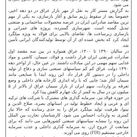
می شود.
به گزارش مستر کار به نقل از مهر بازار عراق در دو دهه اخیر،
خصوصاً بعد از سقوط رژیم سابق و آغاز بازسازی، به یکی از مهم
ترین مقاصد صادراتی ایران در عرصه محصولات ساختمانی و صنعتی
تبدیل گشته است. شهرسازی گسترده، پروژه های عمرانی و
بازسازی زیرساخت ها، تقاضای بالایی برای فولاد به ویژه میلگرد
ایجاد کرد که بخش عمده ای از آن توسط تولیدکنندگان ایرانی تأمین
شد.
در سالیان ۱۳۹۰ تا ۱۴۰۰، عراق همواره در بین سه مقصد اول
صادرات غیرنفتی ایران قرار داشت و فولاد، سیمان، کاشی و مواد
غذایی سهم مهمی در این مبادلات داشتند. در عین حال، از اواخر دهه
۱۳۹۰ دولت عراق کم کم سیاستهای صنعتی سازی و دفاع از تولید
داخلی را در دستور کار قرار داد. این روند ابتدا با صنایعی مانند
سیمان آغاز شد؛ جایی که با راه اندازی کارخانه های داخلی و وضع
تعرفه بر واردات، سهم ایران از بازار سیمان عراق از بالاتر از ۵
میلیون تن در سال به کمتر از یک چهارم کاهش پیدا کرد.
در حوزه فولاد نیز، سرمایه گذاری های مشترک با شرکت های ترکیه
ای و عربی و ایجاد خطوط تولید در استانهای بصره، صلاح الدین و
نینوا، ظرفیت تولید میلگرد عراق را به حدی رسانده که حالا نیاز
کمتری به واردات احساس می شود. کارشناسان تجارت بین الملل
این روند را مشابه سیاستهای صنعتی کشورهایی می دانند که برای
ممانعت از خروج ارز، به سرمایه گذاری داخلی و جذب سرمایه
خارجی مستقیم (FDI) روی می آورند.