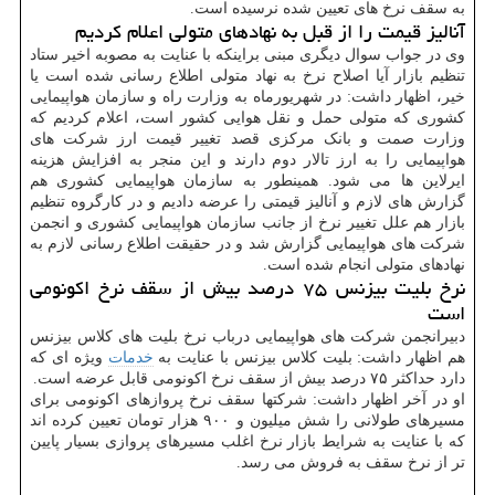
به سقف نرخ های تعیین شده نرسیده است.
آنالیز قیمت را از قبل به نهادهای متولی اعلام کردیم
وی در جواب سوال دیگری مبنی براینکه با عنایت به مصوبه اخیر ستاد
تنظیم بازار آیا اصلاح نرخ به نهاد متولی اطلاع رسانی شده است یا
خیر، اظهار داشت: در شهریورماه به وزارت راه و سازمان هواپیمایی
کشوری که متولی حمل و نقل هوایی کشور است، اعلام کردیم که
وزارت صمت و بانک مرکزی قصد تغییر قیمت ارز شرکت های
هواپیمایی را به ارز تالار دوم دارند و این منجر به افزایش هزینه
ایرلاین ها می شود. همینطور به سازمان هواپیمایی کشوری هم
گزارش های لازم و آنالیز قیمتی را عرضه دادیم و در کارگروه تنظیم
بازار هم علل تغییر نرخ از جانب سازمان هواپیمایی کشوری و انجمن
شرکت های هواپیمایی گزارش شد و در حقیقت اطلاع رسانی لازم به
نهادهای متولی انجام شده است.
نرخ بلیت بیزنس ۷۵ درصد بیش از سقف نرخ اکونومی
است
دبیرانجمن شرکت های هواپیمایی درباب نرخ بلیت های کلاس بیزنس
هم اظهار داشت: بلیت کلاس بیزنس با عنایت به
خدمات
ویژه ای که
دارد حداکثر ۷۵ درصد بیش از سقف نرخ اکونومی قابل عرضه است.
او در آخر اظهار داشت: شرکتها سقف نرخ پروازهای اکونومی برای
مسیرهای طولانی را شش میلیون و ۹۰۰ هزار تومان تعیین کرده اند
که با عنایت به شرایط بازار نرخ اغلب مسیرهای پروازی بسیار پایین
تر از نرخ سقف به فروش می رسد.