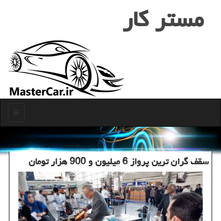
مستر كار
منو
سقف گران ترین پرواز 6 میلیون و 900 هزار تومان