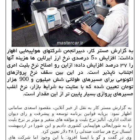
به گزارش مستر کار، دبیرانجمن شرکتهای هواپیمایی اظهار
داشت: افزایش 5۰ درصدی نرخ ارز ایرلاین ها هزینه آنها
را ۳۷ درصد افزایش داده؛ ازاین رو اصلاح نرخ بلیت امری
اجتناب ناپذیر است. در این بین سقف نرخ پروازهای
اکونومی برای مسیرهای طولانی شش میلیون و 900 هزار
تومان تعیین شده که با عنایت به شرایط بازار، نرخ اغلب
مسیرهای پروازی بسیار پایین تر از این مقدار است.
به گزارش مستر کار به نقل از خبر آنلاین، مقصود اسعدی سامانی
اظهار نمود: برپایه قوانین برنامه توسعه و پیشرفت و رای دیوان
عدالت اداری، آنالیز نرخ بلیت و مؤلفه های متغیر و موثر بر نرخ بلیت
را به شورایعالی هواپیمایی کشوری دادیم و این شورا در اردیبهشت
امسال نرخ هر ساعت صندلی را ۴۸ دلار تعیین کرد.
وی در گفت و گو با ایسنا افزود: با این وجود اما شرکت های