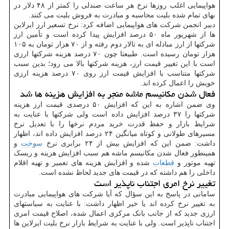
هواپیمایی اغلب روزها نرخ هر ساعت صندلی را کمتر از ۴۸ دلار در
بهای تمام شده بلیت محاسبه و مبادرت به فروش بلیت می کنند.
دبیر انجمن شرکت های هواپیمایی اضافه کرد: نرخ تسعیر ارز ایرلاین
ها از شهریور ماه ۵۰ درصد افزایش پیدا کرده است و تأمین ارز
شرکتها از ارز مبادله ای به تالار دوم رفته و از ۷۰ هزار تومان به ۱۰۵
هزار تومان رسیده است. طبیعتا چون ۷۰ درصد هزینه شرکتها ارزی
است با این تغییر قیمت ارز، هزینه شرکتها بالا می رود؛ بدین سبب
شرکتها متناسب با افزایش قیمت ارز روی ۷۰ درصد هزینه ارزی
خویش را اعمال کرده اند.
فعال شدن مکانیسم ماشه منجر به افزایش هزینه ها شد
وی ضمن اشاره به این که افزایش ۵۰ درصدی قیمت ارز هزینه
شرکتها را ۳۷ درصد افزایش داده است ولی شرکتها با عنایت به
شرایط بازار و حفظ قدرت خرید مردم نرخها را با تعدیل نرخ
مسیرهای طولانی و کوتاه میانگین ۲۴ درصد افزایش داده اند، اظهار
داشت: ضمن این که افزایش بیش از ۲۴ برابری نرخ
سوخت
و
همینطور فعال شدن مکانیسم ماشه هم سبب افزایش هزینه و ریسک
تهیه موتور و
قطعات
شده و افزایش هزینه های تعمیر و تهیه اقلام
داخلی را هم داشته که در قیمت های جدید لحاظ نشده است.
تغییر نرخ امری اجتناب ناپذیر است
سامانی در پاسخ به این سؤال که آیا شرکت های هواپیمایی مبادرت
به تغییر نرخ کرده اند یا خیر اظهار داشت: با عنایت به سیاستهای
ارزی جدید که از جانب بانک مرکزی اعمال شده، اصلاح قیمت امری
اجتناب ناپذیر است. ولی با عنایت به شرایط بازار نرخ بلیت ایرلاین ها