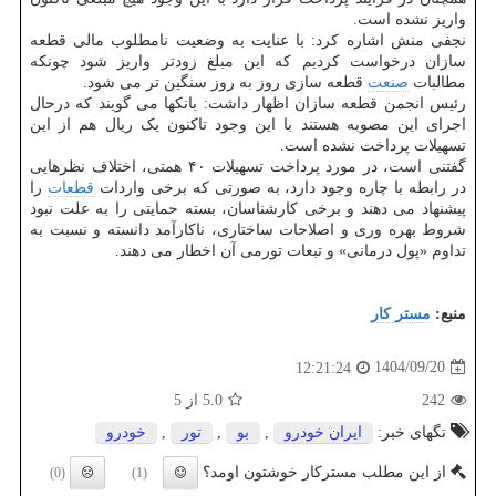
واریز نشده است.
نجفی منش اشاره کرد: با عنایت به وضعیت نامطلوب مالی قطعه
سازان درخواست کردیم که این مبلغ زودتر واریز شود چونکه
مطالبات
صنعت
قطعه سازی روز به روز سنگین تر می شود.
رئیس انجمن قطعه سازان اظهار داشت: بانکها می گویند که درحال
اجرای این مصوبه هستند با این وجود تاکنون یک ریال هم از این
تسهیلات پرداخت نشده است.
گفتنی است، در مورد پرداخت تسهیلات ۴۰ همتی، اختلاف نظرهایی
در رابطه با چاره وجود دارد، به صورتی که برخی واردات
قطعات
را
پیشنهاد می دهند و برخی کارشناسان، بسته حمایتی را به علت نبود
شروط بهره وری و اصلاحات ساختاری، ناکارآمد دانسته و نسبت به
تداوم «پول درمانی» و تبعات تورمی آن اخطار می دهند.
منبع:
مستر كار
1404/09/20
12:21:24
242
5.0
از 5
تگهای خبر:
ایران خودرو
,
بو
,
تور
,
خودرو
از این مطلب مسترکار خوشتون اومد؟
(0)
(1)