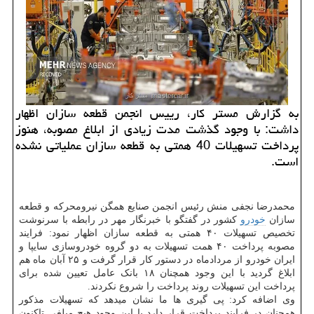
به گزارش مستر کار، رییس انجمن قطعه سازان اظهار
داشت: با وجود گذشت مدت زیادی از ابلاغ مصوبه، هنوز
پرداخت تسهیلات 40 همتی به قطعه سازان عملیاتی نشده
است.
محمدرضا نجفی منش رئیس انجمن صنایع همگن نیرومحرکه و قطعه
سازان
خودرو
کشور در گفتگو با خبرنگار مهر در رابطه با سرنوشت
تخصیص تسهیلات ۴۰ همتی به قطعه سازان اظهار نمود: فرایند
مصوبه پرداخت ۴۰ همت تسهیلات به دو گروه خودروسازی سایپا و
ایران خودرو از مردادماه در دستور کار قرار گرفت و ۲۵ آبان ماه هم
ابلاغ گردید با این وجود همچنان ۱۸ بانک عامل تعیین شده برای
پرداخت این تسهیلات روند پرداخت را شروع نکردند.
وی اضافه کرد: پی گیری ها ما نشان میدهد که تسهیلات مذکور
همچنان در فرایند پرداخت قرار دارد با این وجود هیچ مبلغی تاکنون