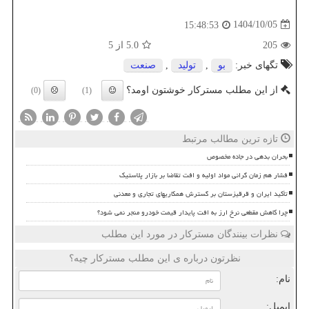
1404/10/05
15:48:53
205
5.0
از 5
تگهای خبر:
بو
,
تولید
,
صنعت
از این مطلب مسترکار خوشتون اومد؟
(0)
(1)
تازه ترین مطالب مرتبط
بحران بدهی در جاده مخصوص
فشار هم زمان گرانی مواد اولیه و افت تقاضا بر بازار پلاستیک
تأکید ایران و قرقیزستان بر گسترش همکاریهای تجاری و معدنی
چرا کاهش مقطعی نرخ ارز به افت پایدار قیمت خودرو منجر نمی شود؟
نظرات بینندگان مسترکار در مورد این مطلب
نظرتون درباره ی این مطلب مسترکار چیه؟
نام:
ایمیل: