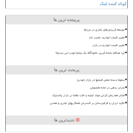
کوتاه کننده لینک
پربیننده ترین ها
توسعه کریدورهای تجاری در مرزها
تغییر قیمت خودرو، عجیب شد
تغییر قیمت خودرو در بازار
چرا هنگام نشانه گیری، ناخودآگاه یک چشم خودرا می بندیم؟
پربحث ترین ها
سقوط دسته جمعی قیمتها در بازار خودرو
بحران بدهی در جاده مخصوص
فشار هم زمان گرانی مواد اولیه و افت تقاضا بر بازار پلاستیک
تأکید ایران و قرقیزستان بر گسترش همکاریهای تجاری و معدنی
جدیدترین ها