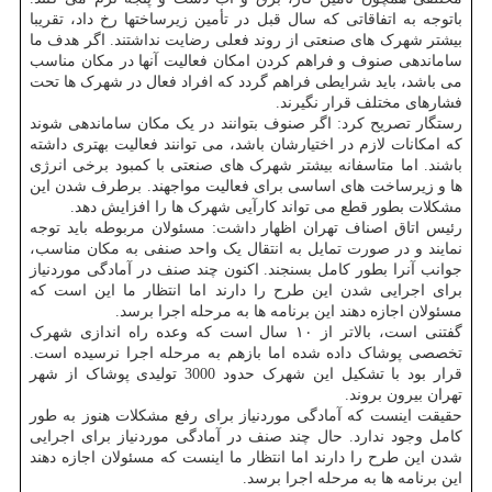
باتوجه به اتفاقاتی که سال قبل در تأمین زیرساختها رخ داد، تقریبا
بیشتر شهرک های صنعتی از روند فعلی رضایت نداشتند. اگر هدف ما
ساماندهی صنوف و فراهم کردن امکان فعالیت آنها در مکان مناسب
می باشد، باید شرایطی فراهم گردد که افراد فعال در شهرک ها تحت
فشارهای مختلف قرار نگیرند.
رستگار تصریح کرد: اگر صنوف بتوانند در یک مکان ساماندهی شوند
که امکانات لازم در اختیارشان باشد، می توانند فعالیت بهتری داشته
باشند. اما متاسفانه بیشتر شهرک های صنعتی با کمبود برخی انرژی
ها و زیرساخت های اساسی برای فعالیت مواجهند. برطرف شدن این
مشکلات بطور قطع می تواند کارآیی شهرک ها را افزایش دهد.
رئیس اتاق اصناف تهران اظهار داشت: مسئولان مربوطه باید توجه
نمایند و در صورت تمایل به انتقال یک واحد صنفی به مکان مناسب،
جوانب آنرا بطور کامل بسنجند. اکنون چند صنف در آمادگی موردنیاز
برای اجرایی شدن این طرح را دارند اما انتظار ما این است که
مسئولان اجازه دهند این برنامه ها به مرحله اجرا برسد.
گفتنی است، بالاتر از ۱۰ سال است که وعده راه اندازی شهرک
تخصصی پوشاک داده شده اما بازهم به مرحله اجرا نرسیده است.
قرار بود با تشکیل این شهرک حدود 3000 تولیدی پوشاک از شهر
تهران بیرون بروند.
حقیقت اینست که آمادگی موردنیاز برای رفع مشکلات هنوز به طور
کامل وجود ندارد. حال چند صنف در آمادگی موردنیاز برای اجرایی
شدن این طرح را دارند اما انتظار ما اینست که مسئولان اجازه دهند
این برنامه ها به مرحله اجرا برسد.