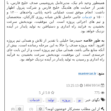
همینطور وحید نام نیک، مدیرعامل پتروشیمی صدف خلیج فارس، با
تقدیر از حمایت های هلدینگ خلیج فارس و شرکت پترول اظهار
داشت: انجام موفق تست عملیاتی ناحیه پایانی، واحدهای ۱۲۰۰ و
۱۵۰۰ و
خدمات
جانبی حاصل تلاش شبانه روزی کارکنان، متخصصان
و تیم های اجرائی پروژه است. این موفقیت، نویدبخش سرعت
بخشیدن به فرایند راه اندازی و دستیافتن به تولید پایدار در آینده
نزدیک خواهد بود.
به طور خلاصه
حمیدرضا خلیلی با تقدیر از تلاش و همدلی تیم پروژه
افزود: آنچه پروژه صدف را حالا به این مرحله رسانده است، بیش از
آنکه منابع مالی باشد، همدلی میان تیم پروژه است و از این بابت جای
خرسندی است. این موفقیت، نویدبخش سرعت بخشیدن به فرآیند
راه اندازی و رسیدن به تولید پایدار در آینده نزدیک خواهد بود.
منبع:
mastercar.ir
1404/10/14
13:25:13
775
5.0
از 5
تگهای خبر:
بو
,
پروژه
,
تولید
,
خدمات
از این مطلب مسترکار خوشتون اومد؟
(0)
(1)