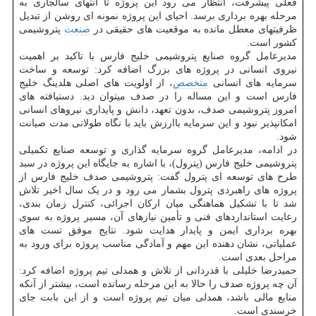
فعلی پیشرفت، انتظار می رود این پروژه تا انتهای سالجاری به
مرحله بهره برداری برسد. احیای این پروژه نمونه ای روشن از تبدیل
ظرفیتهای معطل مانده به موقعیت های حقیقی در
صنعت
پتروشیمی
کشور است.
مدیرعامل گروه صنایع پتروشیمی خلیج فارس با تاکید بر اهمیت
نیروی انسانی در پروژه های بزرگ اضافه کرد: توسعه و ساخت
سرمایه های انسانی
متخصص
، از اولویت های اصلی هلدینگ خلیج
فارس است و این مساله را در صدف میتوان دید. دستیافته های
امروز پتروشیمی صدف، بدون تعهد، دانش و پایداری نیروهای انسانی
امکانپذیر نبود و این سرمایه باارزش باید با نگاه طولانی مدت صیانت
شود.
در ادامه، مدیرعامل گروه سرمایه گذاری و توسعه صنایع تکمیلی
پتروشیمی خلیج فارس (پترول)، با اشاره به جایگاه این پروژه در سبد
طرح های توسعه ای پترول گفت: پتروشیمی صدف خلیج فارس از
پروژه های راهبردی پترول بشمار می رود و در یک سال اخیر تلاش
شد تا با تشکیل هماهنگی میان ارکان اجرائی، کنترل زمان بندی،
رعایت استانداردهای فنی و تأمین نیازهای آن، مسیر پروژه به سوی
بهره برداری ایمن و پایدار هدایت شود. نتایج موفق تست های
عملیاتی، نشان دهنده این مهم و آمادگی مناسب پروژه برای ورود به
مراحل بعدی است.
حمیدرضا خلیلی با قدردانی از تلاش و همدلی تیم پروژه اضافه کرد:
آن چه پروژه صدف را حالا به این مرحله رسانده است، بیشتر از آنکه
منابع مالی باشد، همدلی میان تیم پروژه است و از این بابت جای
خرسندی است.