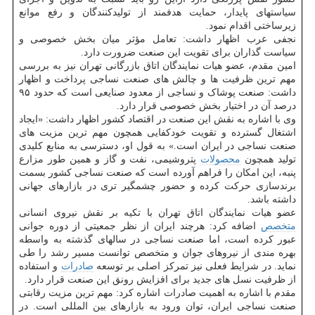
سیاستهای پایدار، حمایت هدفمند از تولیدکنندگان و رفع موانع
زیرساختی اقدام نمود.
نجفی عرب اظهار داشت: تعامل مؤثر میان بخش خصوصی و
سیاست گذاران برای تقویت این صنعت ضرورت دارد.
امین مقدم، عضو هیات نمایندگان اتاق بازرگانی تهران نیز به بررسی
مهم ترین ظرفیت ها و چالش های صنعت نساجی پرداخت و اظهار
داشت: صنعت پوشاک و نساجی از معدود صنایعی است که حدود ۹۵
درصد آن در اختیار بخش خصوصی قرار دارد.
وی با اشاره به نقش این صنعت در اقتصاد کشور اظهار داشت: «ایجاد
اشتغال گسترده و تقویت خودکفایی همچون مهم ترین مزیت های
صنعت نساجی در ایران است.» به قول او، دسترسی به منابع کلیدی
تولید همچون
محصولات
پتروشیمی، نفت و گاز و همین طور مزارع
پنبه، این امکان را فراهم آورده است که صنعت نساجی کشور بسمت
برندسازی حرکت کرده و حضور چشمگیر تری در بازارهای جهانی
داشته باشد.
عضو هیات نمایندگان اتاق تهران با تکیه بر نقش نیروی انسانی
متخصص
اضافه کرد: هرچند ایران از نظر جمعیتی از دوره جوانی
عبور کرده است، اما صنعت نساجی در سالهای گذشته به واسطه
بهره مندی از نیروهای جوان و متخصص توانست مسیر رشد را طی
نماید. در شرایط فعلی نیز تمرکز اصلی بر توسعه
صادرات
و استفاده
از ظرفیت نسل های جدید برای افزایش رونق این صنعت قرار دارد.
مقدم با اشاره به اهمیت صادرات اشاره کرد: مهم ترین مزیت رقابتی
صنعت نساجی ایران، توان ورود به بازارهای بین المللی است. در