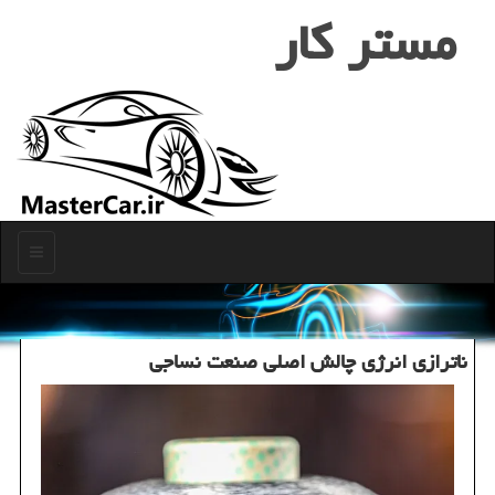
مستر كار
منو
ناترازی انرژی چالش اصلی صنعت نساجی