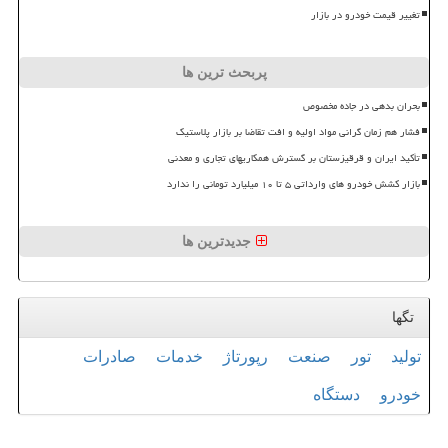
تغییر قیمت خودرو در بازار
پربحث ترین ها
بحران بدهی در جاده مخصوص
فشار هم زمان گرانی مواد اولیه و افت تقاضا بر بازار پلاستیک
تأکید ایران و قرقیزستان بر گسترش همکاریهای تجاری و معدنی
بازار کشش خودرو های وارداتی ۵ تا ۱۰ میلیارد تومانی را ندارد
جدیدترین ها
تگها
تولید
تور
صنعت
رپورتاژ
خدمات
صادرات
خودرو
دستگاه