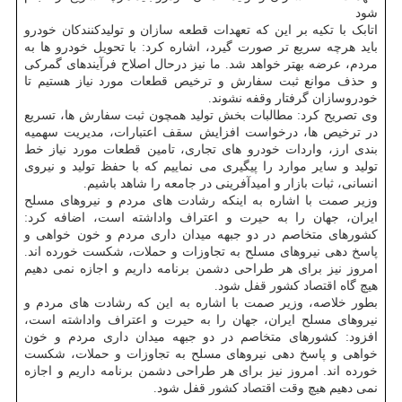
شود
اتابک با تکیه بر این که تعهدات قطعه سازان و تولیدکنندکان خودرو
باید هرچه سریع تر صورت گیرد، اشاره کرد: با تحویل خودرو ها به
مردم، عرضه بهتر خواهد شد. ما نیز درحال اصلاح فرآیندهای گمرکی
و حذف موانع ثبت سفارش و ترخیص قطعات مورد نیاز هستیم تا
خودروسازان گرفتار وقفه نشوند.
وی تصریح کرد: مطالبات بخش تولید همچون ثبت سفارش ها، تسریع
در ترخیص ها، درخواست افزایش سقف اعتبارات، مدیریت سهمیه
بندی ارز، واردات خودرو های تجاری، تامین قطعات مورد نیاز خط
تولید و سایر موارد را پیگیری می نماییم که با حفظ تولید و نیروی
انسانی، ثبات بازار و امیدآفرینی در جامعه را شاهد باشیم.
وزیر صمت با اشاره به اینکه رشادت های مردم و نیروهای مسلح
ایران، جهان را به حیرت و اعتراف واداشته است، اضافه کرد:
کشورهای متخاصم در دو جبهه میدان داری مردم و خون خواهی و
پاسخ دهی نیروهای مسلح به تجاوزات و حملات، شکست خورده اند.
امروز نیز برای هر طراحی دشمن برنامه داریم و اجازه نمی دهیم
هیچ گاه اقتصاد کشور قفل شود.
بطور خلاصه، وزیر صمت با اشاره به این که رشادت های مردم و
نیروهای مسلح ایران، جهان را به حیرت و اعتراف واداشته است،
افزود: کشورهای متخاصم در دو جبهه میدان داری مردم و خون
خواهی و پاسخ دهی نیروهای مسلح به تجاوزات و حملات، شکست
خورده اند. امروز نیز برای هر طراحی دشمن برنامه داریم و اجازه
نمی دهیم هیچ وقت اقتصاد کشور قفل شود.