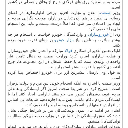
مردم به بهانه نبود ورق های فولادی خارج از وفاق و همدلی در کشور
است.
وزیر
صنعت
، معدن و تجارت افزود: برخی اظهارنظرها در فضای
رسانه ای ضمن بر هم زدن تعادل در بازار، موجب نگرانی مردم و
ایجاد بی اعتمادی می شود که اصلاً درست نیست و نباید این انسجام
ملی را تضعیف کرد.
وی از
خودروسازان
و واردکنندگان خودرو خواست با انسجام هر چه
بیشتر مبادرت به تامین نیاز
بازار خودرو
بر مبنای قدرت خرید مردم
کنند.
اتابک ضمن تقدیر از همکاری
فولاد
مبارکه و انجمن های خودروسازان
و قطعه سازان، اشاره کرد: وزارت صمت به دنبال تامین نیاز
واحدهای تولیدی است که با حفظ اشتغال در این مجموعه ها، چرخ
اقتصادی کشور با قدرت بیشتر استمرار یابد.
به قول وی پارسال بیشترین ارز برای خودرو اختصاص پیدا کرده
است.
وزیر صمت با اشاره به اینکه انسجام خوبی بین مردم و دولت برقرار
است، تصریح کرد: در شرایط سخت امروز اگر ایستادگی و همدلی
مردم نبود، دشمنان کشور می خواستند ناآرامی ایجاد کنند اما با
ایستادگی مردم ناکام ماندند. پس نباید اجازه دهیم شایعات بی اساس
در افزایش قیمتها این انسجام و روحیه امید را تضعیف کند.
ایشان در ادامه بیان نمود: تولیدکنندکان نیز در شرایط جنگی نشان
دادند که نقش ایستادگی دارند ما نیز در وزارت صمت پیگیر مطالبات
تولیدکنندکان هستیم.
تعهدات قطعه سازان و تولیدکنندکان خودرو باید هرچه سریع تر انجام