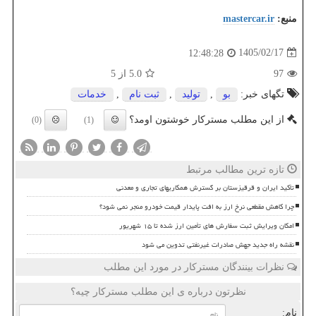
منبع:
mastercar.ir
1405/02/17
12:48:28
97
5.0
از 5
تگهای خبر:
بو
,
تولید
,
ثبت نام
,
خدمات
از این مطلب مسترکار خوشتون اومد؟
(0)
(1)
تازه ترین مطالب مرتبط
تأکید ایران و قرقیزستان بر گسترش همکاریهای تجاری و معدنی
چرا کاهش مقطعی نرخ ارز به افت پایدار قیمت خودرو منجر نمی شود؟
امکان ویرایش ثبت سفارش های تأمین ارز شده تا ۱۵ شهریور
نقشه راه جدید جهش صادرات غیرنفتی تدوین می شود
نظرات بینندگان مسترکار در مورد این مطلب
نظرتون درباره ی این مطلب مسترکار چیه؟
نام: