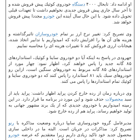
او ادامه داد: تابحال ۴۰۰۰
دستگاه
خودروی كوئیك پیش فروش شده و
تا آخر سال جاری پیش فروش جدیدی نخواهیم داشت تا تعهدات قبلی
تحویل داده شود. با این حال سال آینده این
خودرو
مجددا پیش فروش
خواهد شد.
وی تصریح كرد: تغییر نرخ ارز بر تمام
خودروسازان
تاثیرگذاشته و
هزینه های آن ها را افزایش داده كه امیدواریم با تدابیر اتخاذ شده،
هیجانات ارزی فروكش كند تا تغییرات هزینه ای را محاسبه نماییم.
جهرودی در پاسخ به اینكه آیا دو خودروی ساینا و كوئیك، استانداردهای
۸۵ گانه جدید را پاس خواهند كرد، اظهار نمود: چهار مورد از
استانداردهای ۸۵ گانه مربوط به خودروهای سنگین است، ازاین رو
خودروهای سبك باید ۸۱ استاندارد را پاس كنند كه دو خودروی ساینا و
كوئیك تمام استانداردها را پاس می كنند.
وی درباره زمان از رده خارج كردن پراید اظهار داشت: پراید باید از
سبد
محصولات
حذف شود و این مورد در برنامه ما قرار دارد. در این
زمینه امیدواریم با خودروی جدیدی كه از یك برند مشهور جهانی به
تولید خواهیم رساند، پراید هم از رده خارج شود.
مدیرعامل گروه خودروسازی سایپا درباره وضعیت مذاكره با
رنو
تصریح كرد: مذاكرات در جریان است. البته ما در داخلی سازی
محصول جدید خود تاكید زیادی داریم زیرا معتقدیم كه عرضه
خودرو