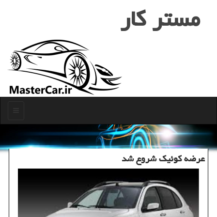
مستر كار
منو
عرضه كوئیك شروع شد