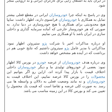
در ایران باید به اشتغال زایی برای كارگران ایرانی و نه اروپایی منجر
شود.
وی در پاسخ به اینكه چرا
خودروسازان
ایرانی در مقطع فعلی بیشتر
تمایل به همكاری با
خودروسازان
فرانسوی دارند، اظهار داشت: سایپا
هیچ محدودیتی برای همكاری با هیچ خودروسازی در دنیا ندارد. به
صورتی كه هر خودروساز خارجی كه آماده سرمایه گذاری و داخلی
سازی در ایران باشد با او همكاری می نماییم.
او درباره مذاكرات اخیر با شركت
پژو
ستیروئن اظهار نمود:
مذاكراتی با مدیر عامل
پژو
سیتروئن داشتیم كه نتایج خوبی هم در
برداشت كه در آینده هم مشخص خواهد داشت.
وی درباره هدف
خودروسازان
از عرضه
خودرو
در بورس كالا اظهار
نمود: بعضی از خودروهای تولیدی ما و دیگر
خودروسازان
داخلی
اختلاف قیمت با بازار پیدا كرده اند، ازاین رو اگر بتوانیم این
محصولات
را در بورس كالا عرضه نماییم، این اختلاف قیمت به
خودروسازان
و نه مانند وضعیت فعلی به دلالان و واسطه ها می
رسد. به صورت كلی عرضه و تقاضا است كه قیمت یك محصول را
تعیین می كند و بورس كالا در این زمینه مناسب می باشد.