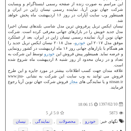
این مراسم به صورت زنده از صفحه رسمی اینستاگرام و وبسایت
شركت جهان نوین آریا، نماینده رسمی نیسان ژاپن در ایران و
همینطور وب سایت آپارات در روز ۱۶ اردیبهشت ماه پخش خواهد
شد.
نیسان ایكس تریل پرفروش ترین مدل شاسی بلندهای نیسان اخیرا
مدل جدید خویش را در بازارهای جهانی معرفی كرده است. شركت
جهان نوین آریا، نماینده رسمی نیسان ژاپن در ایران، بعد از عملكرد
موفق مدل ۲۰۱۷ این
خودرو
، مدل ۲۰۱۸ نیسان ایكس تریل جدید را
هم همگام با بازارهای جهانی روز ۱۶ ماه اردیبهشت در كشور رونمایی
و عرضه نماید. همینطور پیش فروش این
خودرو
توسط این شركت به
تعداد و در زمان محدود از روز شنبه ۸ اردیبهشت ماه شروع شده
است.
علاقه مندان جهت كسب اطلاعات بیشتر در مورد جایزه و این طرح
فروش می توانند به وب سایت این شركت به نشانی www.jna-
nissan.ir و یا نمایندگی های
مجاز
فروش شركت جهان نوین آریا رجوع
فرمایند.
1397/02/10
18:06:15
5873
5.0
از 5
تگهای خبر:
خودرو
,
محصولات
,
نمایندگی
,
نیسان