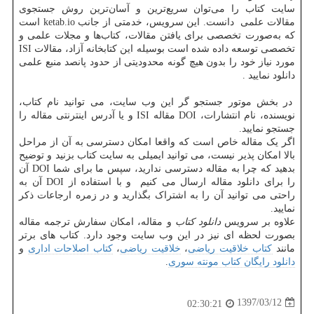
سایت کتاب را می‌توان سریع‌ترین و آسان‌ترین روش جستجوی
مقالات علمی دانست. این سرویس، خدمتی از جانب
ketab.io
است
که به‌صورت تخصصی برای یافتن مقالات، کتاب‌ها و مجلات علمی و
تخصصی توسعه داده شده است بوسیله این کتابخانه آزاد، مقالات
ISI
مورد نیاز خود را بدون هیچ گونه محدودیتی از حدود پانصد منبع علمی
دانلود نمایید
.
در بخش موتور جستجو گر این وب سایت، می توانید نام کتاب،
نویسنده، نام انتشارات، DOI مقاله
ISI
و یا آدرس اینترنتی مقاله را
جستجو نمایید.
اگر یک مقاله خاص است که واقعا امکان دسترسی به آن از مراحل
بالا امکان پذیر نیست، می توانید ایمیلی به سایت کتاب بزنید و توضیح
بدهید که چرا به مقاله دسترسی ندارید، سپس ما برای شما
DOI
آن
را برای دانلود مقاله ارسال می کنیم و با استفاده از
DOI
آن به
راحتی می توانید آن را به اشتراک بگذارید و در زمره ارجاعات ذکر
نمایید
.
علاوه بر سرویس
دانلود کتاب
و مقاله، امکان سفارش ترجمه مقاله
بصورت لحظه ای نیز در این وب سایت وجود دارد. کتاب های برتر
مانند
کتاب خلاقیت ریاضی
،
خلاقیت ریاضی
،
کتاب اصلاحات اداری
و
دانلود رایگان کتاب مونته سوری
.
1397/03/12
02:30:21