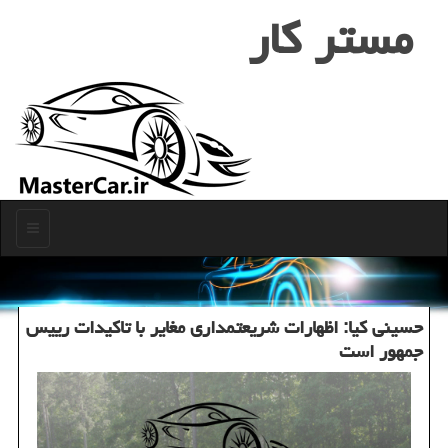
مستر كار
منو
حسینی كیا: اظهارات شریعتمداری مغایر با تاكیدات رییس
جمهور است