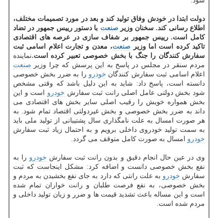
شود.
دولت ابتدا در خودش وفاق تولید كند و بعد در مورد تصمیمات مختلف،
اطلاع رسانی كند. سخنان وزیر
صنعت
با دستور رییس جمهور در تضاد
كامل است. رییس جمهور بر شفاف سازی در عرصه های اقتصادی
تاكید كرده است اما وزیر
صنعت
، معدن و تجارت اعلام اسامی ثبت
سفارش كنندگان را جنگ با بخش خصوصی تعبیر كرده است.
نماینده
مردم سنقر در مجلس در پاسخ به این پرسش كه چرا وزیر
صنعت
اعلام اسامی ثبت سفارش كنندگان
خودرو
را به ضرر بخش خصوصی
دانسته است، پاسخ داد: شاید به این دلیل باشد كه وقتی مشخص
شود بخش دولتی عامل اصلی رانت ثبت سفارش
خودرو
است و این
بخش همواره خویش را رقیب اصلی سایر بخش های اقتصادی می
داند به ضرر بخش خصوصی و بخش غیردولتی اقتصاد تمام شود. به
هر صورت امسال به علت نامگذاری سال پشتیبانی از تولید ملی باید
به سمت تولید خودروی داخلی برویم و به احتمال زیاد ثبت سفارش
خودرو
امسال به صورت كامل متوقف می گردد.
وی در عین حال انجام دقیق و بدون رانت ثبت سفارش
خودرو
را به
نفع بخش خصوصی دانست و اضافه كرد: مشكل اینجاست كه ثبت
سفارش
خودرو
به علت رانتی كه دارد به جای نفع بخشیدن به مردم و
بخش خصوصی، به نفع فرصت طلبان و رانت خواران تمام شده
است و این مساله باعث تشدید قیمت ها و ضرر و زیان تولید داخلی و
مردم شده است.