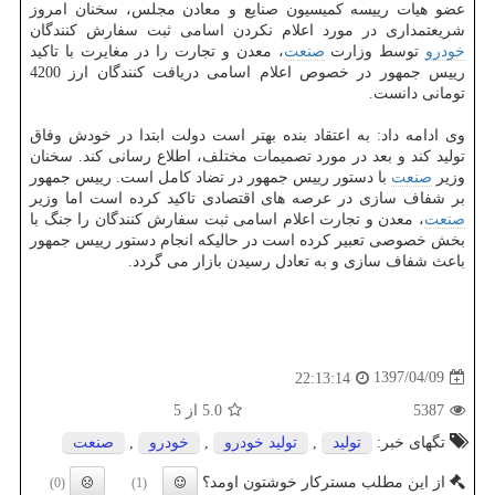
عضو هیات رییسه كمیسیون صنایع و معادن مجلس، سخنان امروز
شریعتمداری در مورد اعلام نكردن اسامی ثبت سفارش كنندگان
خودرو
توسط وزارت
صنعت
، معدن و تجارت را در مغایرت با تاكید
رییس جمهور در خصوص اعلام اسامی دریافت كنندگان ارز 4200
تومانی دانست.
وی ادامه داد: به اعتقاد بنده بهتر است دولت ابتدا در خودش وفاق
تولید كند و بعد در مورد تصمیمات مختلف، اطلاع رسانی كند. سخنان
وزیر
صنعت
با دستور رییس جمهور در تضاد كامل است. رییس جمهور
بر شفاف سازی در عرصه های اقتصادی تاكید كرده است اما وزیر
صنعت
، معدن و تجارت اعلام اسامی ثبت سفارش كنندگان را جنگ با
بخش خصوصی تعبیر كرده است در حالیكه انجام دستور رییس جمهور
باعث شفاف سازی و به تعادل رسیدن بازار می گردد.
1397/04/09
22:13:14
5387
5.0
از 5
تگهای خبر:
تولید
,
تولید خودرو
,
خودرو
,
صنعت
از این مطلب مسترکار خوشتون اومد؟
(0)
(1)