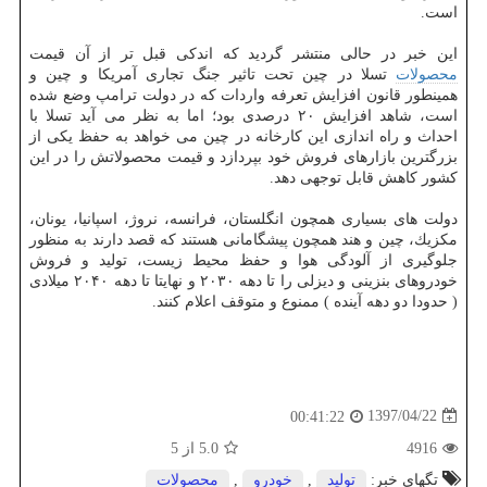
است.
این خبر در حالی منتشر گردید كه اندكی قبل تر از آن قیمت
محصولات
تسلا در چین تحت تاثیر جنگ تجاری آمریكا و چین و
همینطور قانون افزایش تعرفه واردات كه در دولت ترامپ وضع شده
است، شاهد افزایش ۲۰ درصدی بود؛ اما به نظر می آید تسلا با
احداث و راه اندازی این كارخانه در چین می خواهد به حفظ یكی از
بزرگترین بازارهای فروش خود بپردازد و قیمت محصولاتش را در این
كشور كاهش قابل توجهی دهد.
دولت های بسیاری همچون انگلستان، فرانسه، نروژ، اسپانیا، یونان،
مكزیك، چین و هند همچون پیشگامانی هستند كه قصد دارند به منظور
جلوگیری از آلودگی هوا و حفظ محیط زیست، تولید و فروش
خودروهای بنزینی و دیزلی را تا دهه ۲۰۳۰ و نهایتا تا دهه ۲۰۴۰ میلادی
( حدودا دو دهه آینده ) ممنوع و متوقف اعلام كنند.
1397/04/22
00:41:22
4916
5.0
از 5
تگهای خبر:
تولید
,
خودرو
,
محصولات