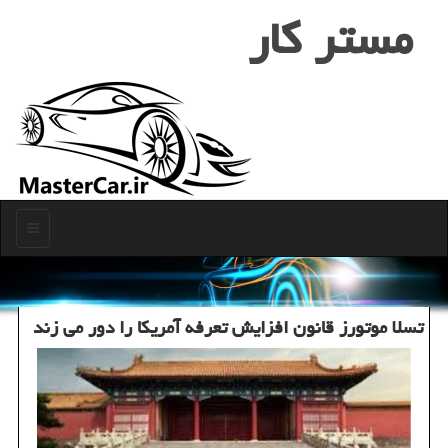
مستر كار
منو
تسلا موتورز قانون افزایش تعرفه آمریكا را دور می زند