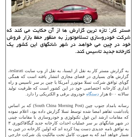
مستر كار: تازه ترین گزارش ها از آن حكایت می كند كه
شركت خودروسازی تسلاموتورز به منظور حفظ بازار فروش
خود در چین می خواهد در شهر شانگهای این كشور یك
كارخانه جدید تاسیس كند.
به گزارش مستر كار به نقل از ایسنا، به نقل از وب سایت teslarati،
گزارش های بسیاری در فضای مجازی انتشار یافته است كه همگی
گویای توافق شركت تسلا موتورز آمریكا با چین بر سر تاسیس و راه
اندازی كارخانه اختصاصی خود در این كشور است كه ظرفیت تولید
سالانه ۵۰۰ هزار
دستگاه
خودروی برقی و الكتریكی را دارد.
رسانه بامداد جنوب چین (South China Morning Post) كه بر اساس
یادداشت تفاهم امضا شده توسط تسلا گزارش داده بود، اعلام نموده
كه مقامات ارشد این غول تكنولوژی و خودروسازی با مقامات چینی
در شهر شانگهای بر سر عملیات احداث كارخانه جدید گیگافاكتوری ۳
به توافق نامه جدیدی دست پیدا كرده اند كه اولین كارخانه در چین به
شمار خواهد آمد كه به صورت كامل تحت مالكیت یك شركت خارجی